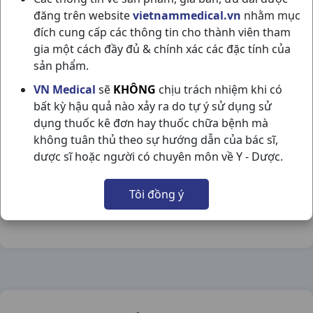
đăng trên website
vietnammedical.vn
nhằm mục
đích cung cấp các thông tin cho thành viên tham
gia một cách đầy đủ & chính xác các đặc tính của
sản phẩm.
FARZINCOL H100V PHARMEDIC
VN Medical
sẽ
KHÔNG
chịu trách nhiệm khi có
bất kỳ hậu quả nào xảy ra do tự ý sử dụng sử
NSX:
Pharmedic
dụng thuốc kê đơn hay thuốc chữa bệnh mà
không tuân thủ theo sự hướng dẫn của bác sĩ,
Nhóm hàng:
Vitamin & Thuốc Bổ,
dược sĩ hoặc người có chuyên môn về Y - Dược.
Chia sẻ qua mạng xã hội:
Tôi đồng ý