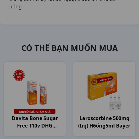
uống.
CÓ THỂ BẠN MUỐN MUA
Davita Bone Sugar
Laroscorbine 500mg
Free T10v DHG
(inj) H6ống5ml Bayer
Pharma