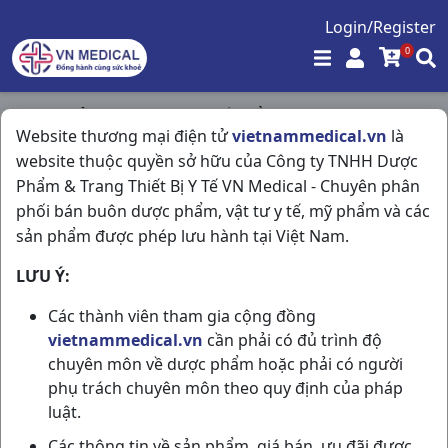
Login/Register
0
Trang chủ
/
Vitamin & Thuốc Bổ
/
Website thương mại điện tử
vietnammedical.vn
là
Farzincol H100v Pharmedic
website thuộc quyền sở hữu của Công ty TNHH Dược
Phẩm & Trang Thiết Bị Y Tế VN Medical - Chuyên phân
phối bán buôn dược phẩm, vật tư y tế, mỹ phẩm và các
sản phẩm được phép lưu hành tại Việt Nam.
LƯU Ý:
Các thành viên tham gia cộng đồng
vietnammedical.vn
cần phải có đủ trình độ
chuyên môn về dược phẩm hoặc phải có người
phụ trách chuyên môn theo quy định của pháp
luật.
Các thông tin về sản phẩm, giá bán, ưu đãi được