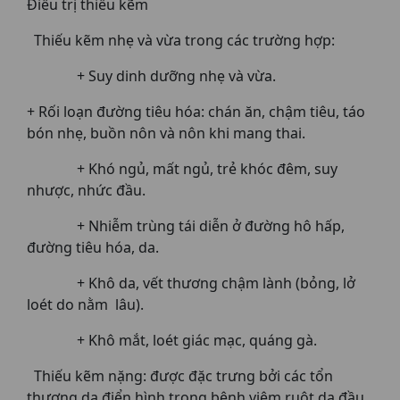
Điều trị thiếu kẽm
Thiếu kẽm nhẹ và vừa trong các trường hợp:
+ Suy dinh dưỡng nhẹ và vừa.
+ Rối loạn đường tiêu hóa: chán ăn, chậm tiêu, táo
bón nhẹ, buồn nôn và nôn khi mang thai.
+ Khó ngủ, mất ngủ, trẻ khóc đêm, suy
nhược, nhức đầu.
+ Nhiễm trùng tái diễn ở đường hô hấp,
đường tiêu hóa, da.
+ Khô da, vết thương chậm lành (bỏng, lở
loét do nằm lâu).
+ Khô mắt, loét giác mạc, quáng gà.
Thiếu kẽm nặng: được đặc trưng bởi các tổn
thương da điển hình trong bệnh viêm ruột da đầu