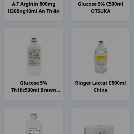
A.t Arginin 800mg
Glucose 5% C500ml
H30ống10ml An Thiên
OTSUKA
Glucose 5%
Ringer Lactat C500ml
Th10c500ml Brawn
China
India