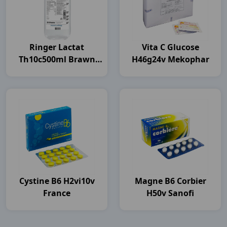
Ringer Lactat
Vita C Glucose
Th10c500ml Brawn
H46g24v Mekophar
India
Cystine B6 H2vi10v
Magne B6 Corbier
France
H50v Sanofi