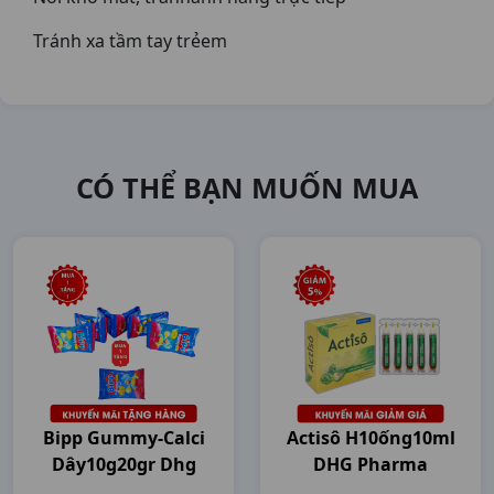
Tránh xa tầm tay trẻem
CÓ THỂ BẠN MUỐN MUA
Bipp Gummy-Calci
Actisô H10ống10ml
Dây10g20gr Dhg
DHG Pharma