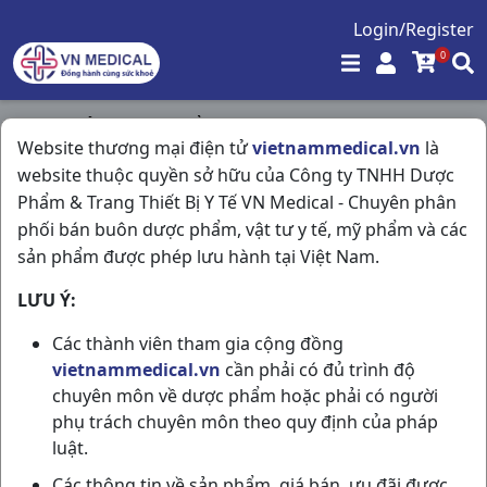
Login/Register
0
Trang chủ
/
Thực Phẩm Chức Năng
/
Website thương mại điện tử
vietnammedical.vn
là
Eurobe Tex H4vi5ống Pharma USA
website thuộc quyền sở hữu của Công ty TNHH Dược
Phẩm & Trang Thiết Bị Y Tế VN Medical - Chuyên phân
phối bán buôn dược phẩm, vật tư y tế, mỹ phẩm và các
sản phẩm được phép lưu hành tại Việt Nam.
LƯU Ý:
Các thành viên tham gia cộng đồng
vietnammedical.vn
cần phải có đủ trình độ
chuyên môn về dược phẩm hoặc phải có người
phụ trách chuyên môn theo quy định của pháp
luật.
Các thông tin về sản phẩm, giá bán, ưu đãi được