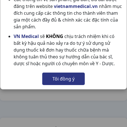
đăng trên website
vietnammedical.vn
nhằm mục
đích cung cấp các thông tin cho thành viên tham
gia một cách đầy đủ & chính xác các đặc tính của
sản phẩm.
EUROBE TEX H4VI5ỐNG PHARMA USA
VN Medical
sẽ
KHÔNG
chịu trách nhiệm khi có
bất kỳ hậu quả nào xảy ra do tự ý sử dụng sử
NSX:
Pharma USA
dụng thuốc kê đơn hay thuốc chữa bệnh mà
không tuân thủ theo sự hướng dẫn của bác sĩ,
Nhóm hàng:
Thực Phẩm Chức Năng,
dược sĩ hoặc người có chuyên môn về Y - Dược.
Chia sẻ qua mạng xã hội:
Tôi đồng ý