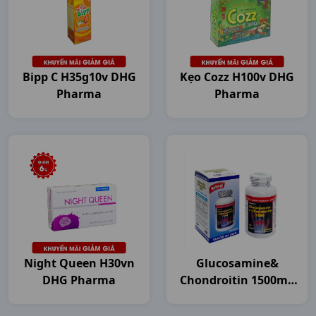
Bipp C H35g10v DHG
Kẹo Cozz H100v DHG
Pharma
Pharma
Night Queen H30vn
Glucosamine&
DHG Pharma
Chondroitin 1500mg
C120v USA