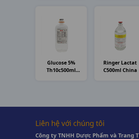
Bayer
Glucose 5%
Ringer Lactat
Th10c500ml
C500ml China
Brawn India
Liên hệ với chúng tôi
Công ty TNHH Dược Phẩm và Trang Th