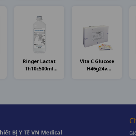
Ringer Lactat
Vita C Glucose
Th10c500ml
H46g24v
Brawn India
Mekophar
C
iết Bị Y Tế VN Medical
Giớ