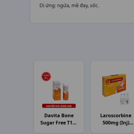
Dị ứng: ngứa, mề đay, sốc.
Davita Bone
Laroscorbine
Sugar Free T10v
500mg (inj)
DHG Pharma
H6ống5ml