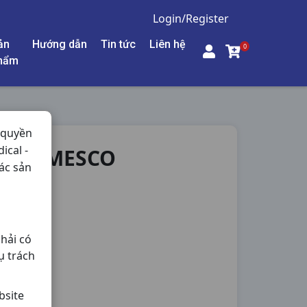
Login/Register
ản
Hướng dẫn
Tin tức
Liên hệ
0
hẩm
 quyền
ical -
V DOMESCO
ác sản
hải có
ụ trách
bsite