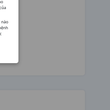
ho
 của
ả nào
 bệnh
c