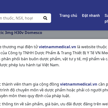
Trang chủ
Đặt nhanh
S
p
ic 3mg H30v Domesco
e thương mại điện tử
vietnammedical.vn
là website thuộc
 của Công ty TNHH Dược Phẩm & Trang Thiết Bị Y Tế VN Med
DOBENZIC 3MG H30
 phân phối bán buôn dược phẩm, vật tư y tế, mỹ phẩm và c
ược phép lưu hành tại Việt Nam.
NSX:
Domesco
Nhóm hàng:
Vitamin & Thuốc Bổ,
c thành viên tham gia cộng đồng
vietnammedical.vn
cần p
Chia sẻ qua mạng xã hội:
 trình độ chuyên môn về dược phẩm hoặc phải có người ph
uyên môn theo quy định của pháp luật.
c thông tin về sản phẩm, giá bán, ưu đãi được đăng trên we