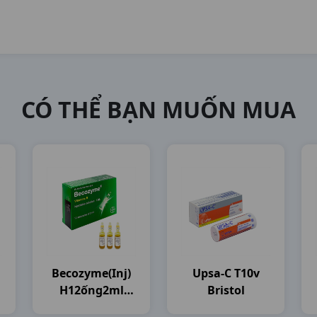
CÓ THỂ BẠN MUỐN MUA
Becozyme(inj)
Upsa-C T10v
H12ống2ml
Bristol
Bayer