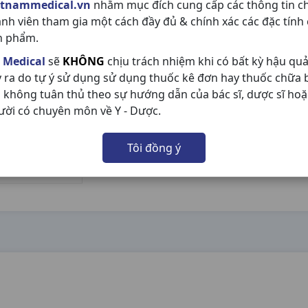
etnammedical.vn
nhằm mục đích cung cấp các thông tin c
ành viên tham gia một cách đầy đủ & chính xác các đặc tính
n phẩm.
 Medical
sẽ
KHÔNG
chịu trách nhiệm khi có bất kỳ hậu qu
y ra do tự ý sử dụng sử dụng thuốc kê đơn hay thuốc chữa
 không tuân thủ theo sự hướng dẫn của bác sĩ, dược sĩ hoặ
ười có chuyên môn về Y - Dược.
Tôi đồng ý