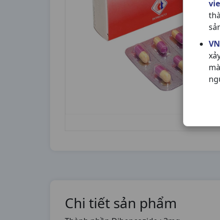
vi
th
sả
VN
xả
mà
ng
Chi tiết sản phẩm