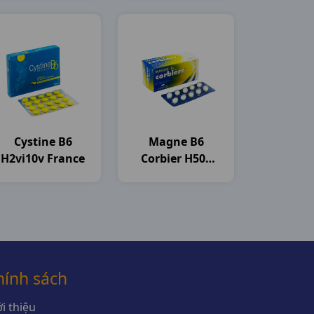
Thiên
Cystine B6
Magne B6
H2vi10v France
Corbier H50v
Sanofi
hính sách
i thiệu