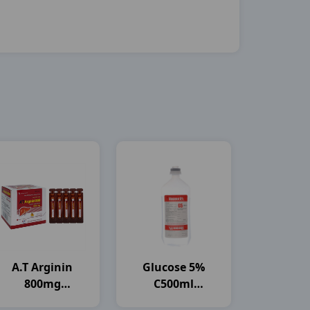
A.t Arginin
Glucose 5%
800mg
C500ml
H30ống10ml An
OTSUKA