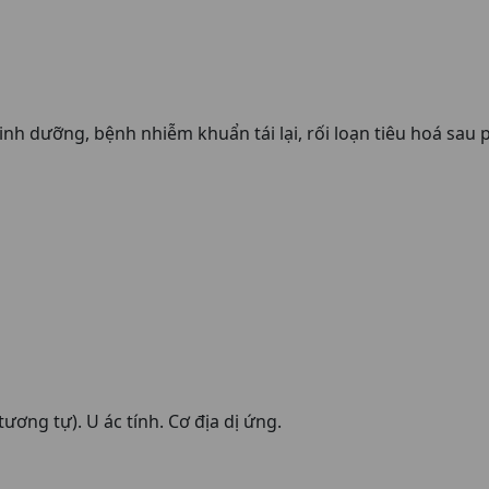
 dinh dưỡng, bệnh nhiễm khuẩn tái lại, rối loạn tiêu hoá sa
ương tự). U ác tính. Cơ địa dị ứng.