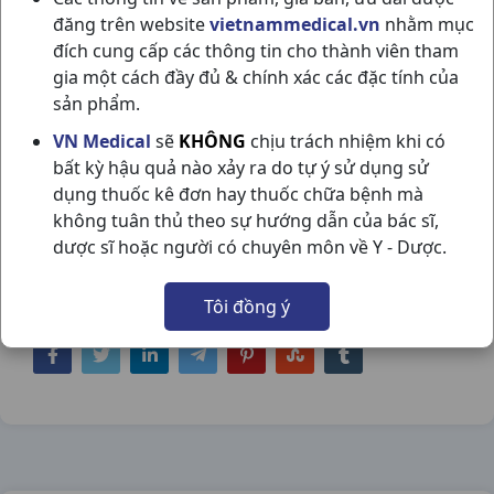
đăng trên website
vietnammedical.vn
nhằm mục
đích cung cấp các thông tin cho thành viên tham
gia một cách đầy đủ & chính xác các đặc tính của
sản phẩm.
DẠ DÀY ÍCH NHÂN H10G8GR NAM
VN Medical
sẽ
KHÔNG
chịu trách nhiệm khi có
bất kỳ hậu quả nào xảy ra do tự ý sử dụng sử
DƯỢC
dụng thuốc kê đơn hay thuốc chữa bệnh mà
NSX:
Nam Dược
không tuân thủ theo sự hướng dẫn của bác sĩ,
dược sĩ hoặc người có chuyên môn về Y - Dược.
Nhóm hàng:
Thực Phẩm Chức Năng,
Tôi đồng ý
Chia sẻ qua mạng xã hội: