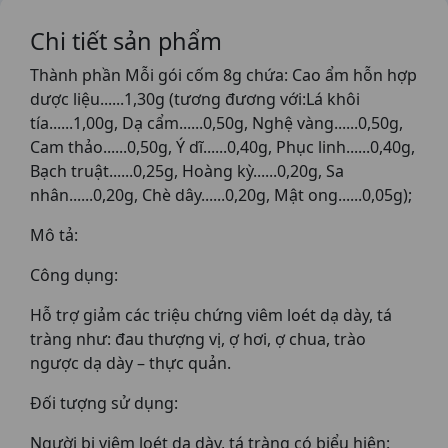
Chi tiết sản phẩm
Thành phần Mỗi gói cốm 8g chứa: Cao ẩm hỗn hợp
dược liệu......1,30g (tương đương với:Lá khôi
tía......1,00g, Dạ cẩm......0,50g, Nghệ vàng......0,50g,
Cam thảo......0,50g, Ý dĩ......0,40g, Phục linh......0,40g,
Bạch truật......0,25g, Hoàng kỳ......0,20g, Sa
nhân......0,20g, Chè dây......0,20g, Mật ong......0,05g);
Mô tả:
Công dụng:
Hỗ trợ giảm các triệu chứng viêm loét dạ dày, tá
tràng như: đau thượng vị, ợ hơi, ợ chua, trào
ngược dạ dày – thực quản.
Đối tượng sử dụng:
Người bị viêm loét dạ dày, tá tràng có biểu hiện: