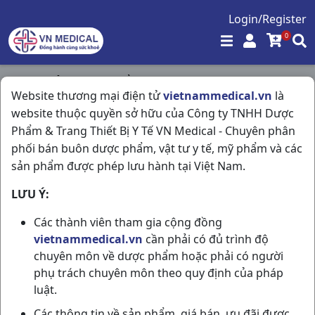
Login/Register
0
Trang chủ
/
Thực Phẩm Chức Năng
/
Website thương mại điện tử
vietnammedical.vn
là
Dạ Dày ích Nhân H10g8gr Nam Dược
website thuộc quyền sở hữu của Công ty TNHH Dược
Phẩm & Trang Thiết Bị Y Tế VN Medical - Chuyên phân
phối bán buôn dược phẩm, vật tư y tế, mỹ phẩm và các
sản phẩm được phép lưu hành tại Việt Nam.
LƯU Ý:
Các thành viên tham gia cộng đồng
vietnammedical.vn
cần phải có đủ trình độ
chuyên môn về dược phẩm hoặc phải có người
phụ trách chuyên môn theo quy định của pháp
luật.
Các thông tin về sản phẩm, giá bán, ưu đãi được