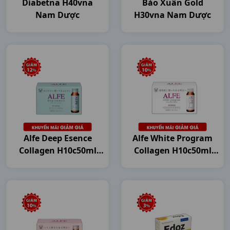
Diabetna H40vna
Bảo Xuân Gold
Nam Dược
H30vna Nam Dược
Alfe Deep Esence
Alfe White Program
Collagen H10c50ml
Collagen H10c50ml
Japan
Japan