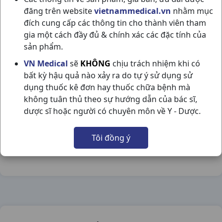
đăng trên website
vietnammedical.vn
nhằm mục
đích cung cấp các thông tin cho thành viên tham
gia một cách đầy đủ & chính xác các đặc tính của
sản phẩm.
CỐM GOLDBEE H30G3GR DAVAC
VN Medical
sẽ
KHÔNG
chịu trách nhiệm khi có
bất kỳ hậu quả nào xảy ra do tự ý sử dụng sử
NSX:
Davac
dụng thuốc kê đơn hay thuốc chữa bệnh mà
không tuân thủ theo sự hướng dẫn của bác sĩ,
Nhóm hàng:
Thực Phẩm Chức Năng,
dược sĩ hoặc người có chuyên môn về Y - Dược.
Chia sẻ qua mạng xã hội:
Tôi đồng ý