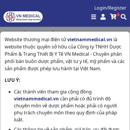
Login/Register
0
Trang chủ
/
Thực Phẩm Chức Năng
/
Website thương mại điện tử
vietnammedical.vn
là
Cốm Goldbee H30g3gr Davac
website thuộc quyền sở hữu của Công ty TNHH Dược
Phẩm & Trang Thiết Bị Y Tế VN Medical - Chuyên phân
phối bán buôn dược phẩm, vật tư y tế, mỹ phẩm và các
sản phẩm được phép lưu hành tại Việt Nam.
LƯU Ý:
Các thành viên tham gia cộng đồng
vietnammedical.vn
cần phải có đủ trình độ
chuyên môn về dược phẩm hoặc phải có người
phụ trách chuyên môn theo quy định của pháp
luật.
Các thông tin về sản phẩm, giá bán, ưu đãi được