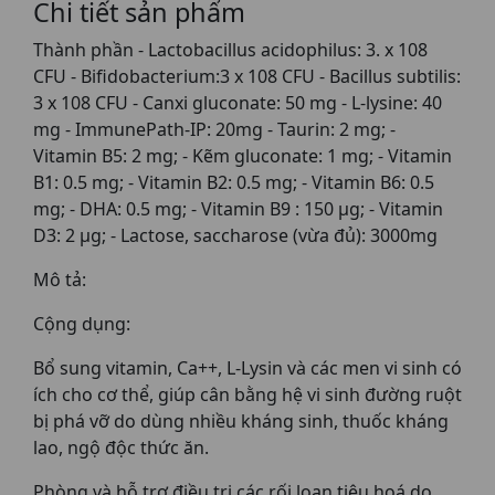
Chi tiết sản phẩm
Thành phần - Lactobacillus acidophilus: 3. x 108
CFU - Bifidobacterium:3 x 108 CFU - Bacillus subtilis:
3 x 108 CFU - Canxi gluconate: 50 mg - L-lysine: 40
mg - ImmunePath-IP: 20mg - Taurin: 2 mg; -
Vitamin B5: 2 mg; - Kẽm gluconate: 1 mg; - Vitamin
B1: 0.5 mg; - Vitamin B2: 0.5 mg; - Vitamin B6: 0.5
mg; - DHA: 0.5 mg; - Vitamin B9 : 150 µg; - Vitamin
D3: 2 µg; - Lactose, saccharose (vừa đủ): 3000mg
Mô tả:
Cộng dụng:
Bổ sung vitamin, Ca++, L-Lysin và các men vi sinh có
ích cho cơ thể, giúp cân bằng hệ vi sinh đường ruột
bị phá vỡ do dùng nhiều kháng sinh, thuốc kháng
lao, ngộ độc thức ăn.
Phòng và hỗ trợ điều trị các rối loạn tiêu hoá do