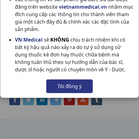
đăng trên website
vietnammedical.vn
nhằm mục
đích cung cấp các thông tin cho thành viên tham
gia một cách đầy đủ & chính xác các đặc tính của
sản phẩm.
CLEO HỒNG (DA NHẠY CẢM) T50GR
VN Medical
sẽ
KHÔNG
chịu trách nhiệm khi có
bất kỳ hậu quả nào xảy ra do tự ý sử dụng sử
VIỆT NAM
dụng thuốc kê đơn hay thuốc chữa bệnh mà
NSX:
Việt Nam
không tuân thủ theo sự hướng dẫn của bác sĩ,
dược sĩ hoặc người có chuyên môn về Y - Dược.
Nhóm hàng:
Hóa - Mỹ Phẩm,
Tôi đồng ý
Chia sẻ qua mạng xã hội: