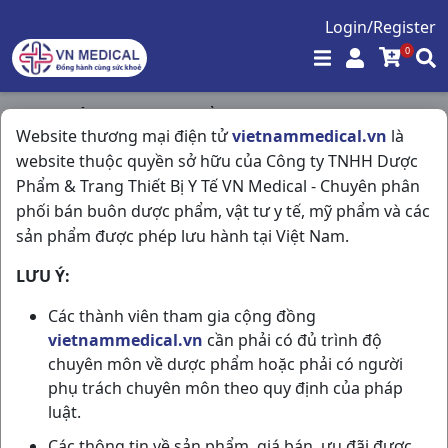
Login/Register
0
Trang chủ
/
Hóa - Mỹ Phẩm
/
Website thương mại điện tử
vietnammedical.vn
là
Cleo Hồng (da Nhạy Cảm) T50gr Việt Nam
website thuộc quyền sở hữu của Công ty TNHH Dược
Phẩm & Trang Thiết Bị Y Tế VN Medical - Chuyên phân
phối bán buôn dược phẩm, vật tư y tế, mỹ phẩm và các
sản phẩm được phép lưu hành tại Việt Nam.
LƯU Ý:
Các thành viên tham gia cộng đồng
vietnammedical.vn
cần phải có đủ trình độ
chuyên môn về dược phẩm hoặc phải có người
phụ trách chuyên môn theo quy định của pháp
luật.
Các thông tin về sản phẩm, giá bán, ưu đãi được