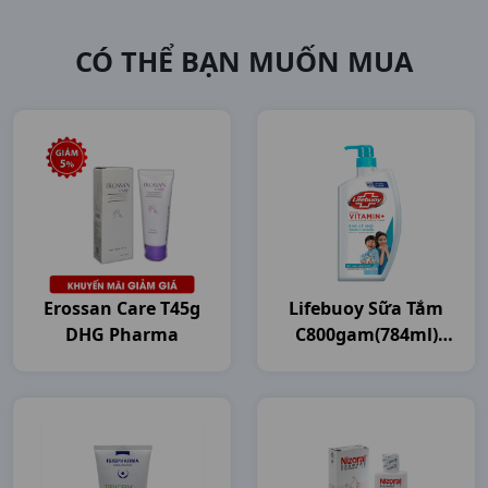
CÓ THỂ BẠN MUỐN MUA
Erossan Care T45g
Lifebuoy Sữa Tắm
DHG Pharma
C800gam(784ml)
Unilever VN