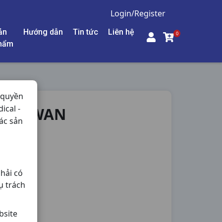
Login/Register
ản
Hướng dẫn
Tin tức
Liên hệ
0
hẩm
 quyền
ical -
L TAIWAN
ác sản
hải có
ụ trách
bsite