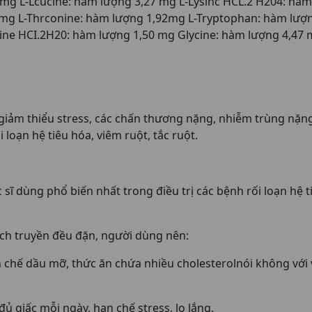
 mg L-Lcucine: hàm lượng 3,27 mg L-Lysinc HCL.2 H204: hà
 mg L-Thrconine: hàm lượng 1,92mg L-Tryptophan: hàm lượn
dine HCI.2H20: hàm lượng 1,50 mg Glycine: hàm lượng 4,47 
giảm thiểu stress, các chấn thương nặng, nhiễm trùng nặng,
loạn hệ tiêu hóa, viêm ruột, tắc ruột.
sĩ dùng phổ biến nhất trong điều trị các bệnh rối loạn hệ 
ịch truyền đều đặn, người dùng nên:
 chế dầu mỡ, thức ăn chứa nhiều cholesterolnói không với 
 giấc mỗi ngày, hạn chế stress, lo lắng.