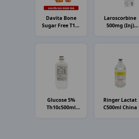
Davita Bone
Laroscorbine
Sugar Free T10v
500mg (inj)
DHG Pharma
H6ống5ml
Bayer
Glucose 5%
Ringer Lactat
Th10c500ml
C500ml China
Brawn India