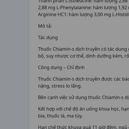
Thành phần L-Isoleucine: hàm lượng 2,88
2,88 mg L-Phenylalanine: hàm lượng 1,92
Arginine HC1: hàm lượng 3,00 mg L-Histi
Mô tả:
Tác dụng
Thuốc Chiamin-s dịch truyền có tác dung 
bộ, suy nhược cơ thể, dinh dưỡng kém, rối 
Công dụng – Chỉ định
Thuốc Chiamin-s dịch truyền được các bác 
nặng, stress lo lắng.
Bên cạnh việc sử dụng thuốc Chiamin-s d
Kết hợp với chế độ ăn uống khoa học, hạn
bia, thuốc lá, ma túy.
Hạn chế thức khuya quá 11 giờ đêm, ngủ đủ