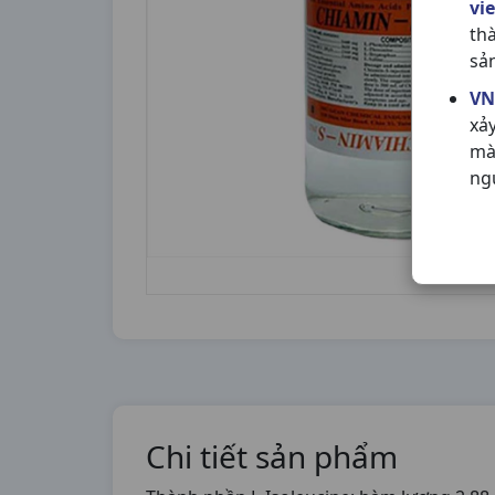
vi
th
sả
VN
xả
mà
ng
Chi tiết sản phẩm