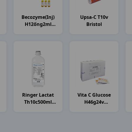
Becozyme(inj)
Upsa-C T10v
H12ống2ml
Bristol
Bayer
Ringer Lactat
Vita C Glucose
Th10c500ml
H46g24v
Brawn India
Mekophar