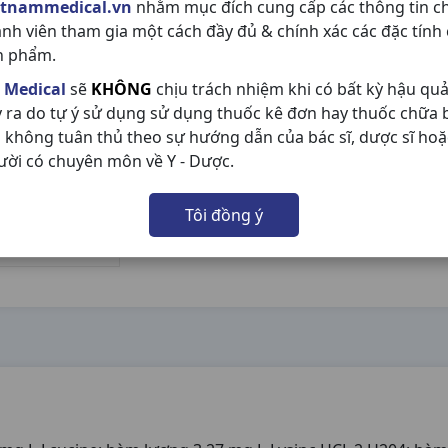
etnammedical.vn
nhằm mục đích cung cấp các thông tin c
ành viên tham gia một cách đầy đủ & chính xác các đặc tính
n phẩm.
 Medical
sẽ
KHÔNG
chịu trách nhiệm khi có bất kỳ hậu qu
y ra do tự ý sử dụng sử dụng thuốc kê đơn hay thuốc chữa
 không tuân thủ theo sự hướng dẫn của bác sĩ, dược sĩ hoặ
ười có chuyên môn về Y - Dược.
Tôi đồng ý