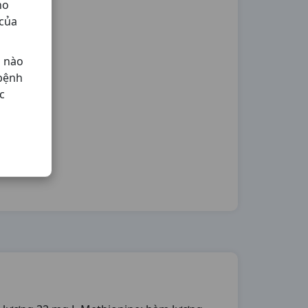
ho
 của
ả nào
 bệnh
c