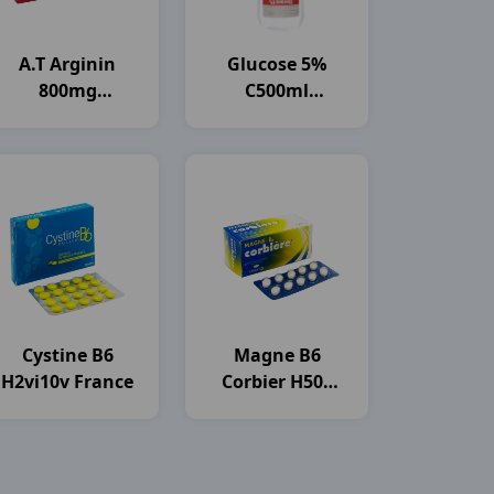
A.t Arginin
Glucose 5%
800mg
C500ml
H30ống10ml An
OTSUKA
Thiên
Cystine B6
Magne B6
H2vi10v France
Corbier H50v
Sanofi