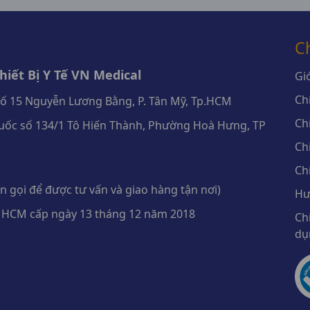
C
iết Bị Y Tế VN Medical
Giớ
Ch
số 15 Nguyễn Lương Bằng, P. Tân Mỹ, Tp.HCM
Ch
ốc số 134/1 Tô Hiến Thành, Phường Hoà Hưng, TP
Ch
Ch
 gọi để được tư vấn và giao hàng tận nơi)
Hư
 HCM cấp ngày 13 tháng 12 năm 2018
Ch
dụ