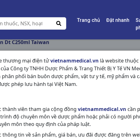
Trang chủ
Đặt nhanh
S
p
n Dt C250ml Taiwan
e thương mại điện tử
vietnammedical.vn
là website thuộc
 của Công ty TNHH Dược Phẩm & Trang Thiết Bị Y Tế VN Med
CHIAMIN DT C250M
 phân phối bán buôn dược phẩm, vật tư y tế, mỹ phẩm và c
ược phép lưu hành tại Việt Nam.
NSX:
Taiwan
Nhóm hàng:
Vitamin & Thuốc Bổ,
c thành viên tham gia cộng đồng
vietnammedical.vn
cần p
Chia sẻ qua mạng xã hội:
 trình độ chuyên môn về dược phẩm hoặc phải có người ph
uyên môn theo quy định của pháp luật.
c thông tin về sản phẩm, giá bán, ưu đãi được đăng trên we