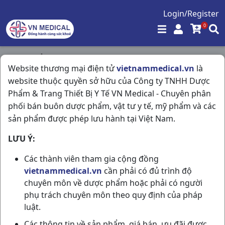
Login/Register
0
Trang chủ
/
Đông Dược
/
Website thương mại điện tử
vietnammedical.vn
là
Cao ích mẫu Op.cim H50vna OPC
website thuộc quyền sở hữu của Công ty TNHH Dược
Phẩm & Trang Thiết Bị Y Tế VN Medical - Chuyên phân
phối bán buôn dược phẩm, vật tư y tế, mỹ phẩm và các
sản phẩm được phép lưu hành tại Việt Nam.
LƯU Ý:
Các thành viên tham gia cộng đồng
vietnammedical.vn
cần phải có đủ trình độ
chuyên môn về dược phẩm hoặc phải có người
phụ trách chuyên môn theo quy định của pháp
luật.
Các thông tin về sản phẩm, giá bán, ưu đãi được