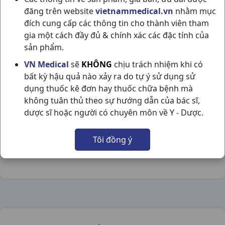
đăng trên website
vietnammedical.vn
nhằm mục
đích cung cấp các thông tin cho thành viên tham
gia một cách đầy đủ & chính xác các đặc tính của
sản phẩm.
CAO ÍCH MẪU OP.CIM H50VNA OPC
VN Medical
sẽ
KHÔNG
chịu trách nhiệm khi có
bất kỳ hậu quả nào xảy ra do tự ý sử dụng sử
NSX:
OPC
dụng thuốc kê đơn hay thuốc chữa bệnh mà
không tuân thủ theo sự hướng dẫn của bác sĩ,
Nhóm hàng:
Đông Dược,
dược sĩ hoặc người có chuyên môn về Y - Dược.
Chia sẻ qua mạng xã hội:
Tôi đồng ý