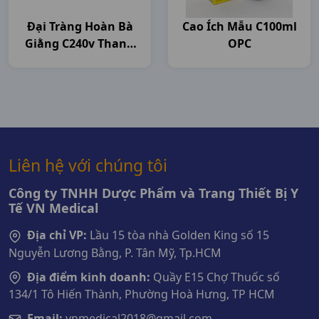
Đại Tràng Hoàn Bà
Cao Ích Mẫu C100ml
Giằng C240v Thanh
OPC
Hóa
Liên hệ với chúng tôi
Công ty TNHH Dược Phẩm và Trang Thiết Bị Y
Tế VN Medical
Địa chỉ VP:
Lầu 15 tòa nhà Golden King số 15
Nguyễn Lương Bằng, P. Tân Mỹ, Tp.HCM
Địa điểm kinh doanh:
Quầy E15 Chợ Thuốc số
134/1 Tô Hiến Thành, Phường Hoà Hưng, TP HCM
Email:
vnmedical2018@gmail.com