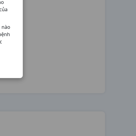
ho
 của
ả nào
 bệnh
c