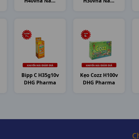
H40vna Nam
H30vna Nam
Dược
Dược
Bipp C H35g10v
Kẹo Cozz H100v
DHG Pharma
DHG Pharma
C