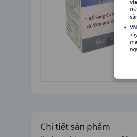
vi
th
sả
VN
xả
mà
ng
Chi tiết sản phẩm