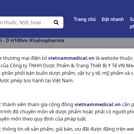
Trang chủ
Đặt nhanh
S
p
ci - D H100vn Khahopharma
e thương mại điện tử
vietnammedical.vn
là website thuộc
 của Công ty TNHH Dược Phẩm & Trang Thiết Bị Y Tế VN Med
CALCI - D H100VN
 phân phối bán buôn dược phẩm, vật tư y tế, mỹ phẩm và c
ược phép lưu hành tại Việt Nam.
NSX:
Khahopharma
Nhóm hàng:
Thực Phẩm Chức Nă
c thành viên tham gia cộng đồng
vietnammedical.vn
cần p
Chia sẻ qua mạng xã hội:
 trình độ chuyên môn về dược phẩm hoặc phải có người ph
uyên môn theo quy định của pháp luật.
c thông tin về sản phẩm, giá bán, ưu đãi được đăng trên we