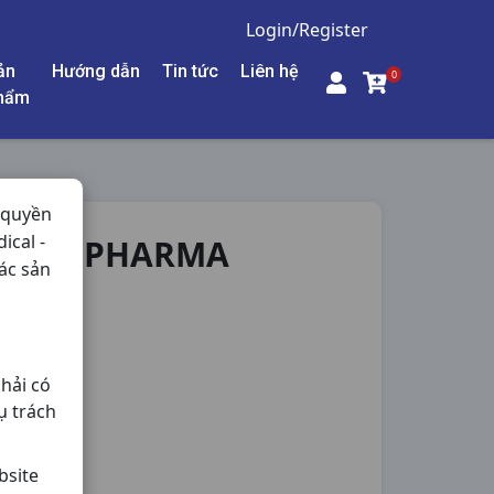
Login/Register
ản
Hướng dẫn
Tin tức
Liên hệ
0
hẩm
 quyền
ical -
 KHAHOPHARMA
ác sản
ng,
hải có
ụ trách
bsite