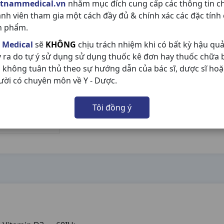
etnammedical.vn
nhằm mục đích cung cấp các thông tin c
ành viên tham gia một cách đầy đủ & chính xác các đặc tính
n phẩm.
 Medical
sẽ
KHÔNG
chịu trách nhiệm khi có bất kỳ hậu qu
y ra do tự ý sử dụng sử dụng thuốc kê đơn hay thuốc chữa
 không tuân thủ theo sự hướng dẫn của bác sĩ, dược sĩ hoặ
ười có chuyên môn về Y - Dược.
Tôi đồng ý