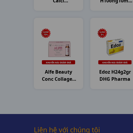
Calci
H10ống10ml
Dây10g20gr
DHG Pharma
Dhg
Alfe Beauty
Edoz H24g2gr
Conc Collagen
DHG Pharma
H10c50ml
Japan
Liên hệ với chúng tôi