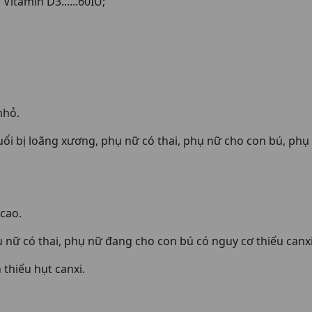
Vitamin D3......60IU;
nhỏ.
uổi bị loãng xương, phụ nữ có thai, phụ nữ cho con bú, ph
 cao.
 nữ có thai, phụ nữ đang cho con bú có nguy cơ thiếu canxi
thiếu hụt canxi.