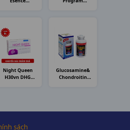
Esence
Program
Collagen
Collagen
H10c50ml
H10c50ml
Japan
Japan
Night Queen
Glucosamine&
H30vn DHG
Chondroitin
Pharma
1500mg C120v
USA
hính sách