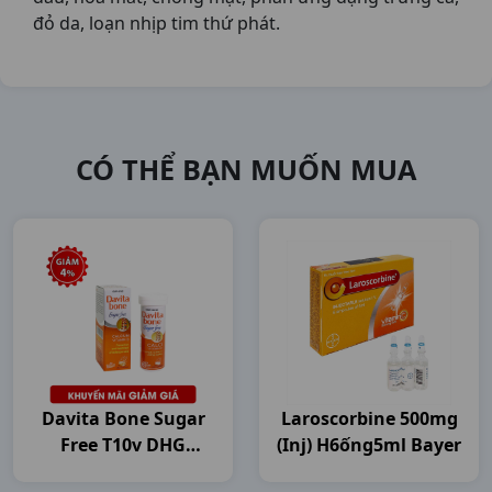
đỏ da, loạn nhịp tim thứ phát.
CÓ THỂ BẠN MUỐN MUA
Davita Bone Sugar
Laroscorbine 500mg
Free T10v DHG
(inj) H6ống5ml Bayer
Pharma