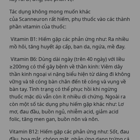
Tác dụng không mong muốn khác
của Scanneuron rất hiếm, phụ thuốc vào các thành
phần vitamin của thuốc:
Vitamin B1: Hiếm gặp các phản ứng như: Ra nhiều
mồ hôi, tăng huyết áp cấp, ban da, ngứa, mề đay.
Vitamin B6: Dùng dài ngày (trên 40 ngày) với liều
≥200mg có thể gây bệnh về thần kinh: Viêm dây
thần kinh ngoại vi nặng biểu hiện từ dáng đi không
vững và tê cóng bàn chân đến tê cóng và vụng về
bàn tay. Tình trạng có thể phục hồi khi ngừng
thuốc mặc dù vẫn còn ít nhiều di chứng. Ngoài ra
còn một số tác dụng phụ hiếm gặp khác như: Lơ
mơ, đau đầu, buồn ngủ, nhiễm acid, giảm acid
folic, tăng men gan, buồn nôn và nôn.
Vitamin B12: Hiếm gặp các phản ứng như: Sốt, đau
đầu, hoa mắt, chóng mặt, phản ứng dạng trứng cá,