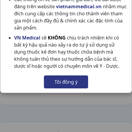
đăng trên website
vietnammedical.vn
nhằm mục
đích cung cấp các thông tin cho thành viên tham
gia một cách đầy đủ & chính xác các đặc tính của
sản phẩm.
CADINEURON H50V US PHARMA USA
VN Medical
sẽ
KHÔNG
chịu trách nhiệm khi có
bất kỳ hậu quả nào xảy ra do tự ý sử dụng sử
NSX:
US Pharma USA
dụng thuốc kê đơn hay thuốc chữa bệnh mà
không tuân thủ theo sự hướng dẫn của bác sĩ,
Nhóm hàng:
Vitamin & Thuốc Bổ,
dược sĩ hoặc người có chuyên môn về Y - Dược.
Chia sẻ qua mạng xã hội:
Tôi đồng ý