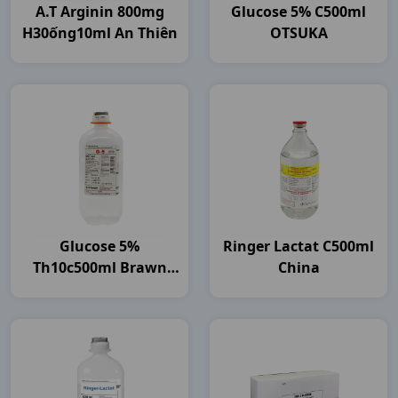
A.t Arginin 800mg
Glucose 5% C500ml
H30ống10ml An Thiên
OTSUKA
Glucose 5%
Ringer Lactat C500ml
Th10c500ml Brawn
China
India