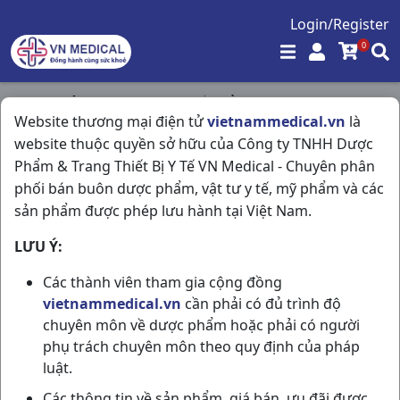
Login/Register
0
Trang chủ
/
Vitamin & Thuốc Bổ
/
Website thương mại điện tử
vietnammedical.vn
là
Cadineuron H50v US Pharma USA
website thuộc quyền sở hữu của Công ty TNHH Dược
Phẩm & Trang Thiết Bị Y Tế VN Medical - Chuyên phân
phối bán buôn dược phẩm, vật tư y tế, mỹ phẩm và các
sản phẩm được phép lưu hành tại Việt Nam.
LƯU Ý:
Các thành viên tham gia cộng đồng
vietnammedical.vn
cần phải có đủ trình độ
chuyên môn về dược phẩm hoặc phải có người
phụ trách chuyên môn theo quy định của pháp
luật.
Các thông tin về sản phẩm, giá bán, ưu đãi được