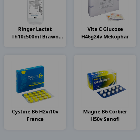
Ringer Lactat
Vita C Glucose
Th10c500ml Brawn
H46g24v Mekophar
India
Cystine B6 H2vi10v
Magne B6 Corbier
France
H50v Sanofi