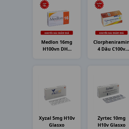
Medlon 16mg
Clorphenirami
H100vn DHG
4 Dâu C100v
Pharma
DHG Pharma
Xyzal 5mg H10v
Zyrtec 10mg
Glasxo
H10v Glasxo