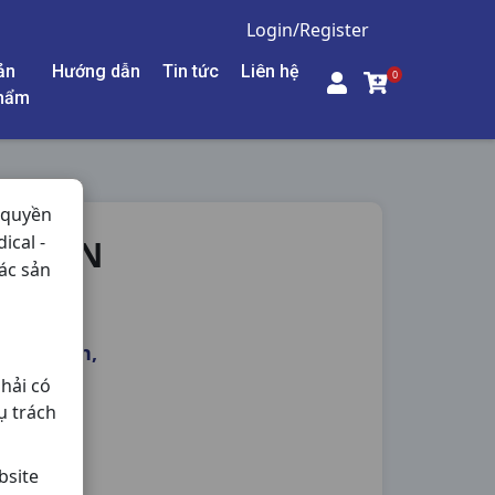
Login/Register
ản
Hướng dẫn
Tin tức
Liên hệ
0
hẩm
 quyền
ical -
OSTON
ác sản
Histamin,
hải có
ụ trách
bsite