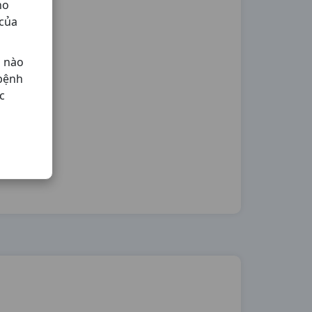
ho
 của
ả nào
 bệnh
c