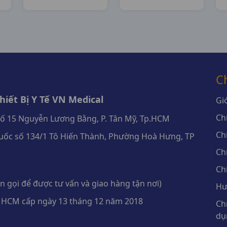
H100vn
Agimexpharm
Flamigo
C
iết Bị Y Tế VN Medical
Giớ
Ch
số 15 Nguyễn Lương Bằng, P. Tân Mỹ, Tp.HCM
Ch
ốc số 134/1 Tô Hiến Thành, Phường Hoà Hưng, TP
Ch
Ch
 gọi để được tư vấn và giao hàng tận nơi)
Hư
 HCM cấp ngày 13 tháng 12 năm 2018
Ch
dụ