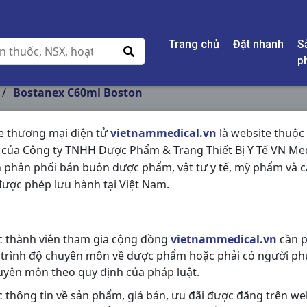
Trang chủ
Đặt nhanh
S
p
/
Bostanex C60ml Boston
e thương mại điện tử
vietnammedical.vn
là website thuộc
 của Công ty TNHH Dược Phẩm & Trang Thiết Bị Y Tế VN Med
BOSTANEX C60ML B
 phân phối bán buôn dược phẩm, vật tư y tế, mỹ phẩm và c
ược phép lưu hành tại Việt Nam.
NSX:
Boston
Nhóm hàng:
Kháng Viêm - Kháng 
c thành viên tham gia cộng đồng
vietnammedical.vn
cần p
Chia sẻ qua mạng xã hội:
 trình độ chuyên môn về dược phẩm hoặc phải có người ph
uyên môn theo quy định của pháp luật.
c thông tin về sản phẩm, giá bán, ưu đãi được đăng trên we