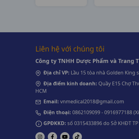
Liên hệ với chúng tôi
Công ty TNHH Dược Phẩm và Trang Th
Địa chỉ VP:
Lầu 15 tòa nhà Golden King 
Địa điểm kinh doanh:
Quầy E15 Chợ Thu
HCM
Email:
vnmedical2018@gmail.com
Điện thoại:
0862109099 - 0916977188 (Xin
GPĐKKD:
số 0315433896 do Sở KHĐT TP