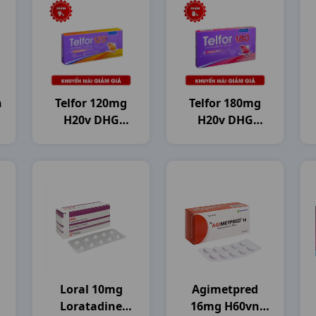
n
Telfor 120mg
Telfor 180mg
H20v DHG
H20v DHG
Pharma
Pharma
Loral 10mg
Agimetpred
Loratadine
16mg H60vn