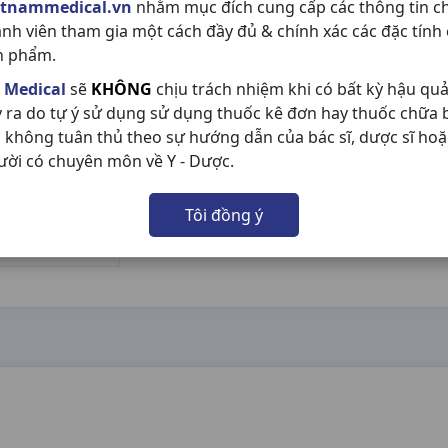
etnammedical.vn
nhằm mục đích cung cấp các thông tin c
ành viên tham gia một cách đầy đủ & chính xác các đặc tính
n phẩm.
 Medical
sẽ
KHÔNG
chịu trách nhiệm khi có bất kỳ hậu qu
y ra do tự ý sử dụng sử dụng thuốc kê đơn hay thuốc chữa
 không tuân thủ theo sự hướng dẫn của bác sĩ, dược sĩ hoặ
ười có chuyên môn về Y - Dược.
Tôi đồng ý