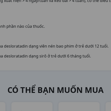
xuất hiện > 4 ngày/tuần và kéo dài > 4 tuần), có thể điều trị
ành phần nào của thuốc.
a desloratadin dạng viên nén bao phim ở trẻ dưới 12 tuổi.
a desloratadin dạng sirô ở trẻ dưới 6 tháng tuổi.
CÓ THỂ BẠN MUỐN MUA