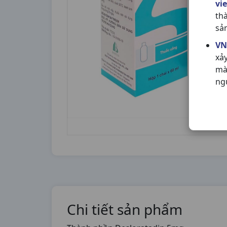
vi
th
sả
VN
xả
mà
ng
Chi tiết sản phẩm