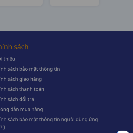
H3vi10vbf SNF
Pymepharco
hính sách
i thiệu
ính sách bảo mật thông tin
ính sách giao hàng
ính sách thanh toán
ính sách đổi trả
ớng dẫn mua hàng
ính sách bảo mật thông tin người dùng ứng
ng