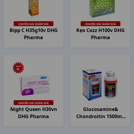
Bipp C H35g10v DHG
Kẹo Cozz H100v DHG
Pharma
Pharma
Night Queen H30vn
Glucosamine&
DHG Pharma
Chondroitin 1500mg
C120v USA