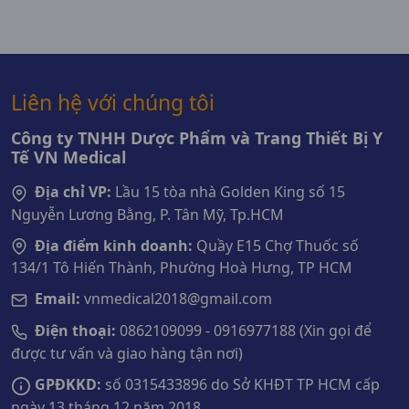
Liên hệ với chúng tôi
Công ty TNHH Dược Phẩm và Trang Thiết Bị Y
Tế VN Medical
Địa chỉ VP:
Lầu 15 tòa nhà Golden King số 15
Nguyễn Lương Bằng, P. Tân Mỹ, Tp.HCM
Địa điểm kinh doanh:
Quầy E15 Chợ Thuốc số
134/1 Tô Hiến Thành, Phường Hoà Hưng, TP HCM
Email:
vnmedical2018@gmail.com
Điện thoại:
0862109099 - 0916977188 (Xin gọi để
được tư vấn và giao hàng tận nơi)
GPĐKKD:
số 0315433896 do Sở KHĐT TP HCM cấp
ngày 13 tháng 12 năm 2018