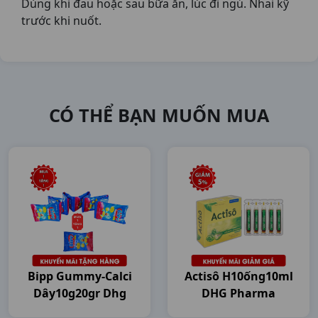
Dùng khi đau hoặc sau bữa ăn, lúc đi ngủ. Nhai kỹ
trước khi nuốt.
CÓ THỂ BẠN MUỐN MUA
Bipp Gummy-Calci
Actisô H10ống10ml
Dây10g20gr Dhg
DHG Pharma