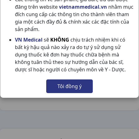
đăng trên website
vietnammedical.vn
nhằm mục
đích cung cấp các thông tin cho thành viên tham
gia một cách đầy đủ & chính xác các đặc tính của
sản phẩm.
ALUMINA C60V NADYPHAR
VN Medical
sẽ
KHÔNG
chịu trách nhiệm khi có
bất kỳ hậu quả nào xảy ra do tự ý sử dụng sử
NSX:
Nadyphar
dụng thuốc kê đơn hay thuốc chữa bệnh mà
không tuân thủ theo sự hướng dẫn của bác sĩ,
Nhóm hàng:
Thực Phẩm Chức Năng,
dược sĩ hoặc người có chuyên môn về Y - Dược.
Chia sẻ qua mạng xã hội:
Tôi đồng ý