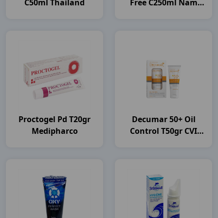
C50ml Thailand
Free C250ml Nam
Dược
Proctogel Pd T20gr
Decumar 50+ Oil
Medipharco
Control T50gr CVI
Pharma