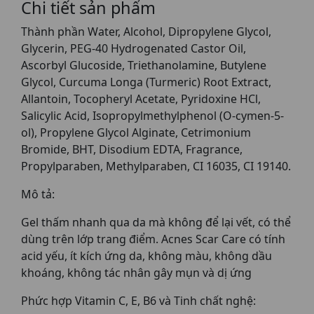
Chi tiết sản phẩm
Thành phần Water, Alcohol, Dipropylene Glycol,
Glycerin, PEG-40 Hydrogenated Castor Oil,
Ascorbyl Glucoside, Triethanolamine, Butylene
Glycol, Curcuma Longa (Turmeric) Root Extract,
Allantoin, Tocopheryl Acetate, Pyridoxine HCl,
Salicylic Acid, Isopropylmethylphenol (O-cymen-5-
ol), Propylene Glycol Alginate, Cetrimonium
Bromide, BHT, Disodium EDTA, Fragrance,
Propylparaben, Methylparaben, CI 16035, CI 19140.
Mô tả:
Gel thấm nhanh qua da mà không để lại vết, có thể
dùng trên lớp trang điểm. Acnes Scar Care có tính
acid yếu, ít kích ứng da, không màu, không dầu
khoáng, không tác nhân gây mụn và dị ứng
Phức hợp Vitamin C, E, B6 và Tinh chất nghệ: