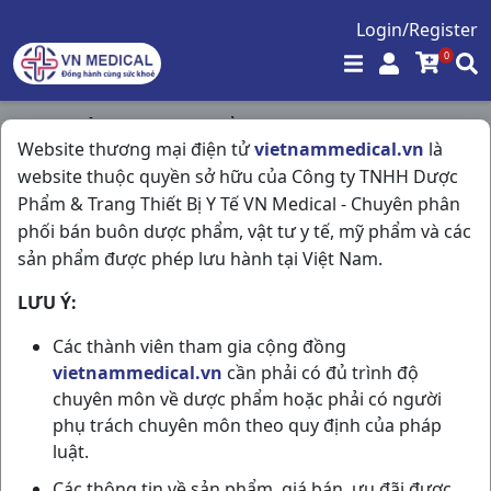
Login/Register
0
Trang chủ
/
Hóa - Mỹ Phẩm
/
Website thương mại điện tử
vietnammedical.vn
là
Acnes Scar Care T12gr Rohto
website thuộc quyền sở hữu của Công ty TNHH Dược
Phẩm & Trang Thiết Bị Y Tế VN Medical - Chuyên phân
phối bán buôn dược phẩm, vật tư y tế, mỹ phẩm và các
sản phẩm được phép lưu hành tại Việt Nam.
LƯU Ý:
Các thành viên tham gia cộng đồng
vietnammedical.vn
cần phải có đủ trình độ
chuyên môn về dược phẩm hoặc phải có người
phụ trách chuyên môn theo quy định của pháp
luật.
Các thông tin về sản phẩm, giá bán, ưu đãi được