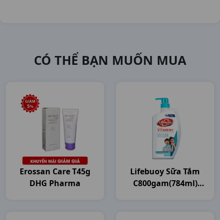
CÓ THỂ BẠN MUỐN MUA
Erossan Care T45g
Lifebuoy Sữa Tắm
DHG Pharma
C800gam(784ml)
Unilever VN