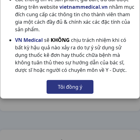
đăng trên website
vietnammedical.vn
nhằm mục
đích cung cấp các thông tin cho thành viên tham
gia một cách đầy đủ & chính xác các đặc tính của
sản phẩm.
ACNES SCAR CARE T12GR ROHTO
VN Medical
sẽ
KHÔNG
chịu trách nhiệm khi có
bất kỳ hậu quả nào xảy ra do tự ý sử dụng sử
NSX:
Rohto
dụng thuốc kê đơn hay thuốc chữa bệnh mà
không tuân thủ theo sự hướng dẫn của bác sĩ,
Nhóm hàng:
Hóa - Mỹ Phẩm,
dược sĩ hoặc người có chuyên môn về Y - Dược.
Chia sẻ qua mạng xã hội:
Tôi đồng ý