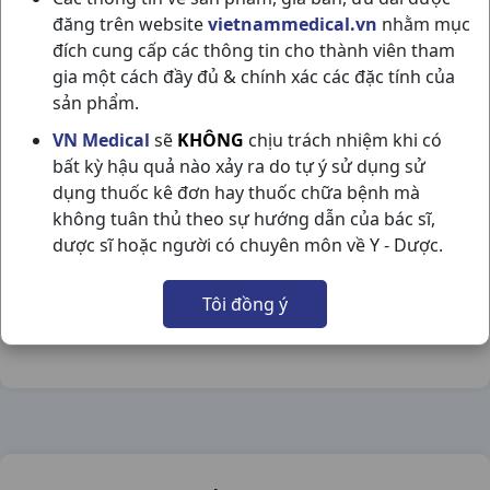
đăng trên website
vietnammedical.vn
nhằm mục
đích cung cấp các thông tin cho thành viên tham
gia một cách đầy đủ & chính xác các đặc tính của
sản phẩm.
ACNES CREAMY WASH T50GR ROHTO
VN Medical
sẽ
KHÔNG
chịu trách nhiệm khi có
bất kỳ hậu quả nào xảy ra do tự ý sử dụng sử
NSX:
Rohto
dụng thuốc kê đơn hay thuốc chữa bệnh mà
không tuân thủ theo sự hướng dẫn của bác sĩ,
Nhóm hàng:
Hóa - Mỹ Phẩm,
dược sĩ hoặc người có chuyên môn về Y - Dược.
Chia sẻ qua mạng xã hội:
Tôi đồng ý