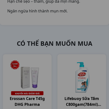
Hạn chế sẹo – thâm, giúp da mịn màng.
Ngăn ngừa hình thành mụn mới.
CÓ THỂ BẠN MUỐN MUA
Erossan Care T45g
Lifebuoy Sữa Tắm
DHG Pharma
C800gam(784ml)