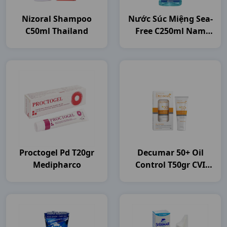
Nizoral Shampoo
Nước Súc Miệng Sea-
C50ml Thailand
Free C250ml Nam
Dược
Proctogel Pd T20gr
Decumar 50+ Oil
Medipharco
Control T50gr CVI
Pharma