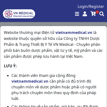
Login/Register
0
Trang chủ
/
Hóa - Mỹ Phẩm
/
Website thương mại điện tử
vietnammedical.vn
là
Acnes Creamy Wash T50gr Rohto
website thuộc quyền sở hữu của Công ty TNHH Dược
Phẩm & Trang Thiết Bị Y Tế VN Medical - Chuyên phân
phối bán buôn dược phẩm, vật tư y tế, mỹ phẩm và các
sản phẩm được phép lưu hành tại Việt Nam.
LƯU Ý:
Các thành viên tham gia cộng đồng
vietnammedical.vn
cần phải có đủ trình độ
chuyên môn về dược phẩm hoặc phải có người
phụ trách chuyên môn theo quy định của pháp
luật.
Các thông tin về sản phẩm, giá bán, ưu đãi được