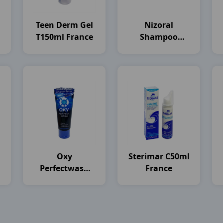
Teen Derm Gel
Nizoral
T150ml France
Shampoo
)
C100ml
Thailand
Oxy
Sterimar C50ml
Perfectwash
France
T100g Rohto