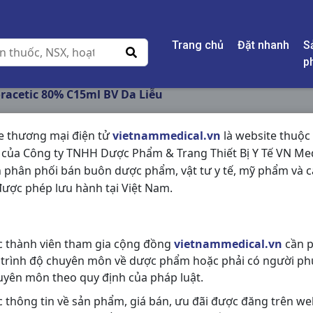
Trang chủ
Đặt nhanh
S
p
oracetic 80% C15ml BV Da Liễu
e thương mại điện tử
vietnammedical.vn
là website thuộc
 của Công ty TNHH Dược Phẩm & Trang Thiết Bị Y Tế VN Med
ACID TRICHLORACET
 phân phối bán buôn dược phẩm, vật tư y tế, mỹ phẩm và c
LIỄU
ược phép lưu hành tại Việt Nam.
NSX:
BV Da Liễu
c thành viên tham gia cộng đồng
vietnammedical.vn
cần p
Nhóm hàng:
Hóa - Mỹ Phẩm,
 trình độ chuyên môn về dược phẩm hoặc phải có người ph
Chia sẻ qua mạng xã hội:
uyên môn theo quy định của pháp luật.
c thông tin về sản phẩm, giá bán, ưu đãi được đăng trên we