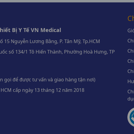
C
iết Bị Y Tế VN Medical
Giớ
Ch
số 15 Nguyễn Lương Bằng, P. Tân Mỹ, Tp.HCM
Ch
ốc số 134/1 Tô Hiến Thành, Phường Hoà Hưng, TP
Ch
Ch
 gọi để được tư vấn và giao hàng tận nơi)
Hư
 HCM cấp ngày 13 tháng 12 năm 2018
Ch
dụ