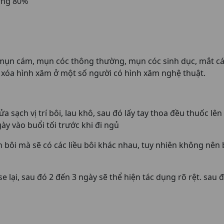
ượng 80%
 mụn cám, mụn cóc thông thường, mụn cóc sinh dục, mắt cá 
V, xóa hình xăm ở một số người có hình xăm nghệ thuật.
a sạch vị trí bôi, lau khô, sau đó lấy tay thoa đều thuốc lê
gày vào buổi tối trước khi đi ngủ
ần bôi mà sẽ có các liều bôi khác nhau, tuy nhiên không nên b
 lại, sau đó 2 đến 3 ngày sẽ thể hiện tác dụng rõ rệt. sau 