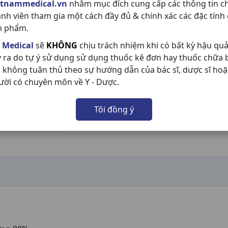
etnammedical.vn
nhằm mục đích cung cấp các thông tin c
ành viên tham gia một cách đầy đủ & chính xác các đặc tính
n phẩm.
 Medical
sẽ
KHÔNG
chịu trách nhiệm khi có bất kỳ hậu qu
y ra do tự ý sử dụng sử dụng thuốc kê đơn hay thuốc chữa
 không tuân thủ theo sự hướng dẫn của bác sĩ, dược sĩ hoặ
ười có chuyên môn về Y - Dược.
Tôi đồng ý