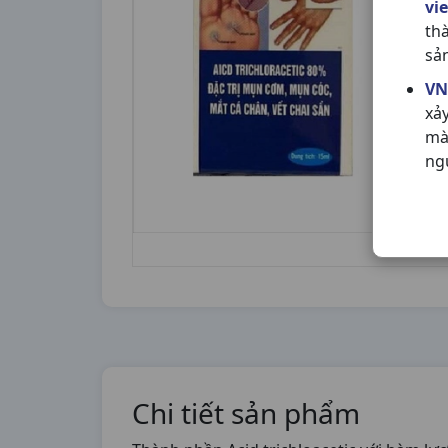
vi
th
sả
VN
xả
mà
ng
Chi tiết sản phẩm