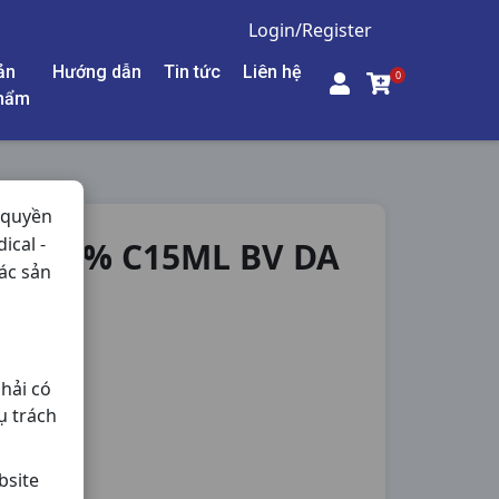
Login/Register
ản
Hướng dẫn
Tin tức
Liên hệ
0
hẩm
 quyền
ical -
IC 80% C15ML BV DA
ác sản
hải có
ụ trách
bsite