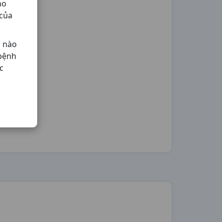
ho
 của
ả nào
 bệnh
c