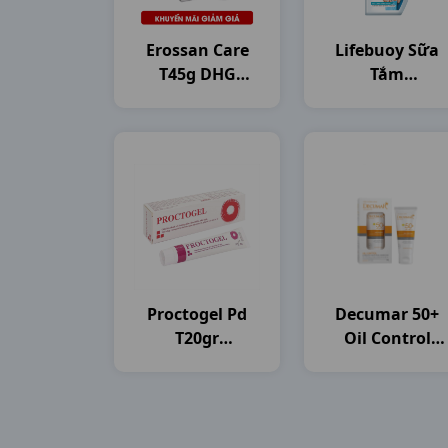
Erossan Care
Lifebuoy Sữa
T45g DHG
Tắm
Pharma
C800gam(784ml
Unilever VN
Proctogel Pd
Decumar 50+
T20gr
Oil Control
Medipharco
T50gr CVI
Pharma