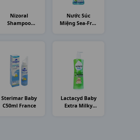
Nizoral
Nước Súc
Shampoo
Miệng Sea-Free
C50ml Thailand
C250ml Nam
Dược
Sterimar Baby
Lactacyd Baby
C50ml France
Extra Milky
C250ml Sanofi