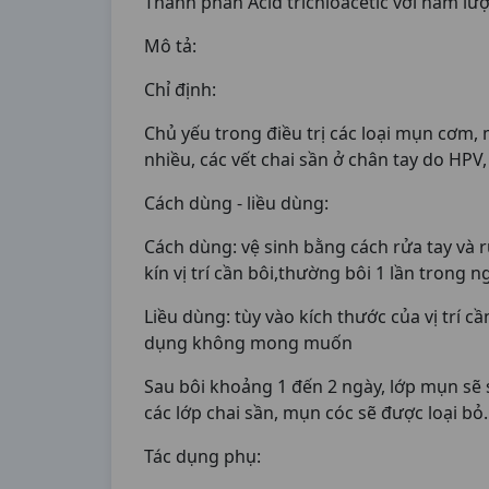
Thành phần Acid trichloacetic với hàm l
Mô tả:
Chỉ định:
Chủ yếu trong điều trị các loại mụn cơm,
nhiều, các vết chai sần ở chân tay do HP
Cách dùng - liều dùng:
Cách dùng: vệ sinh bằng cách rửa tay và rử
kín vị trí cần bôi,thường bôi 1 lần trong n
Liều dùng: tùy vào kích thước của vị trí c
dụng không mong muốn
Sau bôi khoảng 1 đến 2 ngày, lớp mụn sẽ se
các lớp chai sần, mụn cóc sẽ được loại bỏ.
Tác dụng phụ: