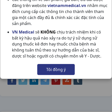
đăng trên website
vietnammedical.vn
nhằm mục
đích cung cấp các thông tin cho thành viên tham
gia một cách đầy đủ & chính xác các đặc tính của
sản phẩm.
SYMBICORT 60 DOSES 160/4.5 C
VN Medical
sẽ
KHÔNG
chịu trách nhiệm khi có
bất kỳ hậu quả nào xảy ra do tự ý sử dụng sử
ASTRAZENECA
dụng thuốc kê đơn hay thuốc chữa bệnh mà
NSX:
Astrazeneca
không tuân thủ theo sự hướng dẫn của bác sĩ,
dược sĩ hoặc người có chuyên môn về Y - Dược.
Nhóm hàng:
Hô Hấp,
Tôi đồng ý
Chia sẻ qua mạng xã hội: