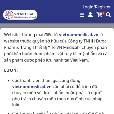
Login/Register
0
Trang chủ
/
Hô Hấp
/
Website thương mại điện tử
vietnammedical.vn
là
Symbicort 60 Doses 160/4.5 C Astrazeneca
website thuộc quyền sở hữu của Công ty TNHH Dược
Phẩm & Trang Thiết Bị Y Tế VN Medical - Chuyên phân
phối bán buôn dược phẩm, vật tư y tế, mỹ phẩm và các
sản phẩm được phép lưu hành tại Việt Nam.
LƯU Ý:
Các thành viên tham gia cộng đồng
vietnammedical.vn
cần phải có đủ trình độ
chuyên môn về dược phẩm hoặc phải có người
phụ trách chuyên môn theo quy định của pháp
luật.
Các thông tin về sản phẩm, giá bán, ưu đãi được