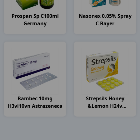
Prospan Sp C100ml
Nasonex 0.05% Spray
Germany
C Bayer
Bambec 10mg
Strepsils Honey
H3vi10vn Astrazeneca
&lemon H24v
Thailand