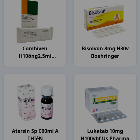
Combiven
Bisolvon 8mg H30v
H10ống2,5ml
Boehringer
Boehringer
Atersin Sp C60ml A
Lukatab 10mg
THIêN
H100vbf Us Pharma