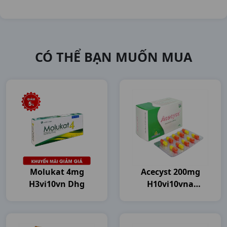
CÓ THỂ BẠN MUỐN MUA
Molukat 4mg
Acecyst 200mg
H3vi10vn Dhg
H10vi10vna
Agimexpharm