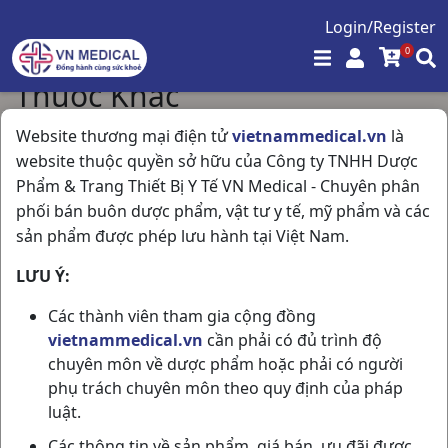
Login/Register
0
Thuốc Khác
Trang chủ
/
Thuốc Khác
Website thương mại điện tử
vietnammedical.vn
là
website thuộc quyền sở hữu của Công ty TNHH Dược
Phẩm & Trang Thiết Bị Y Tế VN Medical - Chuyên phân
Hiển thị 22 / 22 sản phẩm
phối bán buôn dược phẩm, vật tư y tế, mỹ phẩm và các
sản phẩm được phép lưu hành tại Việt Nam.
LƯU Ý:
Các thành viên tham gia cộng đồng
vietnammedical.vn
cần phải có đủ trình độ
chuyên môn về dược phẩm hoặc phải có người
phụ trách chuyên môn theo quy định của pháp
luật.
Calci D3 C200vna Nic
Nocutil 0,1mg Gebro
Các thông tin về sản phẩm, giá bán, ưu đãi được