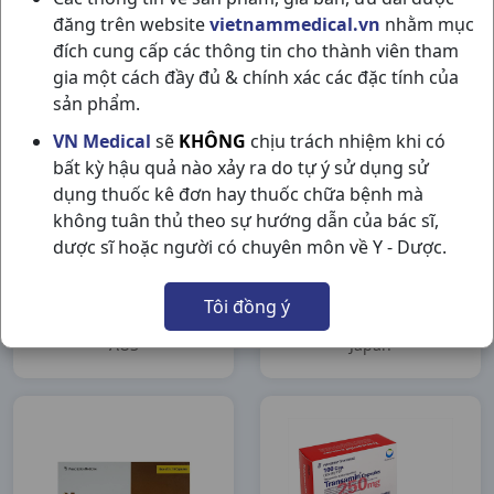
Pharma
Pharma
đăng trên website
vietnammedical.vn
nhằm mục
Nic Pharma
Gebro Pharma
đích cung cấp các thông tin cho thành viên tham
gia một cách đầy đủ & chính xác các đặc tính của
sản phẩm.
VN Medical
sẽ
KHÔNG
chịu trách nhiệm khi có
bất kỳ hậu quả nào xảy ra do tự ý sử dụng sử
dụng thuốc kê đơn hay thuốc chữa bệnh mà
không tuân thủ theo sự hướng dẫn của bác sĩ,
dược sĩ hoặc người có chuyên môn về Y - Dược.
Human Albumin
Transamin 250mg (inj)
Tôi đồng ý
Baxtex 200g/l C50ml
H10ống5ml Japan
AUS
AUS
Japan