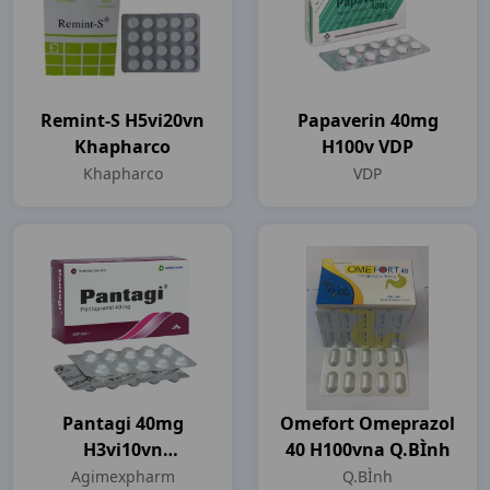
Remint-S H5vi20vn
Papaverin 40mg
Khapharco
H100v VDP
Khapharco
VDP
Pantagi 40mg
Omefort Omeprazol
H3vi10vn
40 H100vna Q.BÌnh
Agimexpharm
Agimexpharm
Q.BÌnh