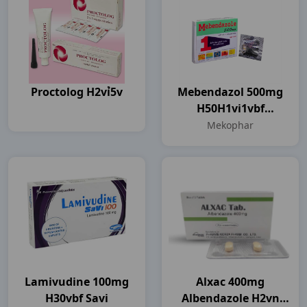
Proctolog H2vỉ5v
Mebendazol 500mg
H50H1vi1vbf
Mekophar
Mekophar
Lamivudine 100mg
Alxac 400mg
H30vbf Savi
Albendazole H2vn