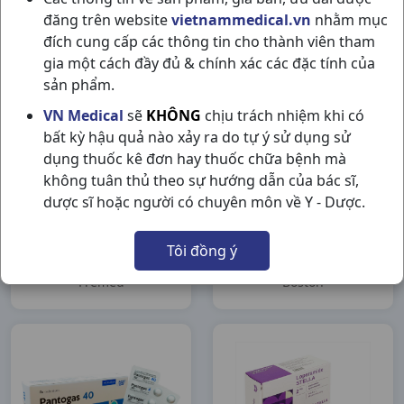
H100vna (Khapharco)
Pharma
đăng trên website
vietnammedical.vn
nhằm mục
(Hộp)
Khapharco
Nic Pharma
đích cung cấp các thông tin cho thành viên tham
gia một cách đầy đủ & chính xác các đặc tính của
sản phẩm.
VN Medical
sẽ
KHÔNG
chịu trách nhiệm khi có
bất kỳ hậu quả nào xảy ra do tự ý sử dụng sử
dụng thuốc kê đơn hay thuốc chữa bệnh mà
không tuân thủ theo sự hướng dẫn của bác sĩ,
dược sĩ hoặc người có chuyên môn về Y - Dược.
Medcirca H1V Fremed
Imoboston Loperamid
Tôi đồng ý
HCL 2mg H100vna
Boston
Fremed
Boston