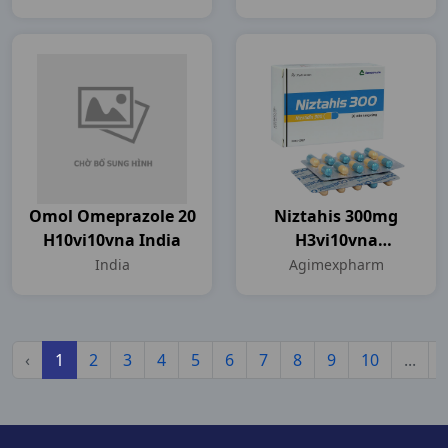
Omol Omeprazole 20
Niztahis 300mg
H10vi10vna India
H3vi10vna
Agimexpharm
India
Agimexpharm
‹
1
2
3
4
5
6
7
8
9
10
...