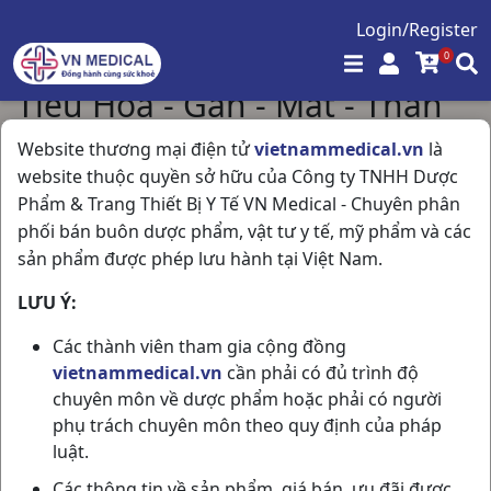
Login/Register
0
Tiêu Hóa - Gan - Mật - Thận
Trang chủ
/
Tiêu Hóa - Gan - Mật - Thận
Website thương mại điện tử
vietnammedical.vn
là
website thuộc quyền sở hữu của Công ty TNHH Dược
Phẩm & Trang Thiết Bị Y Tế VN Medical - Chuyên phân
Hiển thị 36 / 544 sản phẩm
phối bán buôn dược phẩm, vật tư y tế, mỹ phẩm và các
sản phẩm được phép lưu hành tại Việt Nam.
LƯU Ý:
Các thành viên tham gia cộng đồng
vietnammedical.vn
cần phải có đủ trình độ
chuyên môn về dược phẩm hoặc phải có người
phụ trách chuyên môn theo quy định của pháp
luật.
Kagasdin 20mg
Nic-Spa H50vn Nic
Các thông tin về sản phẩm, giá bán, ưu đãi được