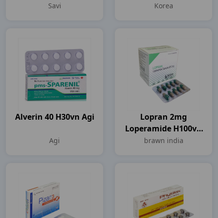
Korea
Savi
Korea
Alverin 40 H30vn Agi
Lopran 2mg
Loperamide H100vn
Brawn India
Agi
brawn india