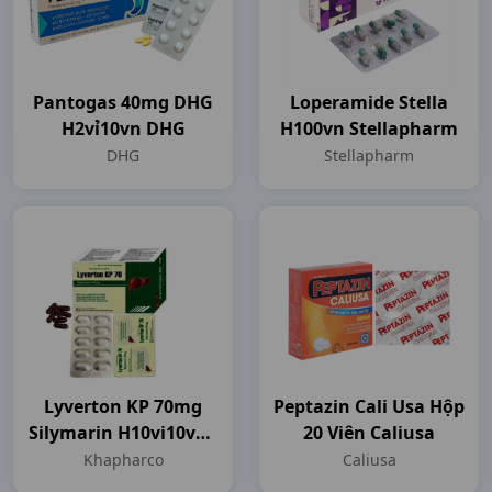
Pantogas 40mg DHG
Loperamide Stella
H2vỉ10vn DHG
H100vn Stellapharm
DHG
Stellapharm
Lyverton KP 70mg
Peptazin Cali Usa Hộp
Silymarin H10vi10vna
20 Viên Caliusa
Khapharco
Khapharco
Caliusa