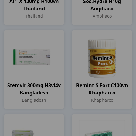
Air- X 120mg H100vn
Sos.hydra H10g
Thailand
Amphaco
Thailand
Amphaco
Stemvir 300mg H3vi4v
Remint-S Fort C100vn
Bangladesh
Khapharco
Bangladesh
Khapharco