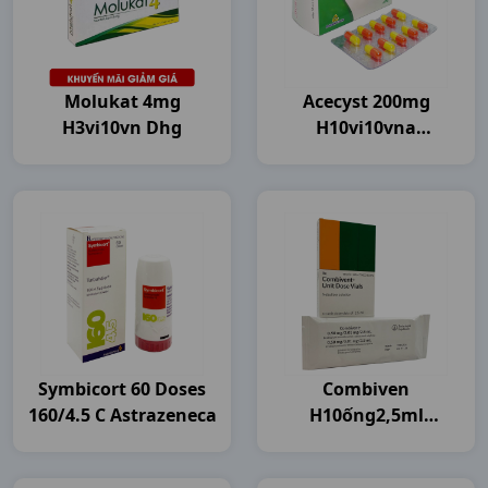
Molukat 4mg
Acecyst 200mg
H3vi10vn Dhg
H10vi10vna
Agimexpharm
Symbicort 60 Doses
Combiven
160/4.5 C Astrazeneca
H10ống2,5ml
Boehringer