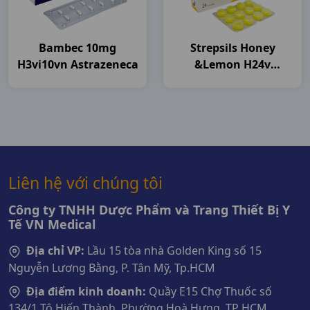
Bambec 10mg
Strepsils Honey
H3vi10vn Astrazeneca
&lemon H24v
Thailand
Liên hệ với chúng tôi
Công ty TNHH Dược Phẩm và Trang Thiết Bị Y
Tế VN Medical
Địa chỉ VP:
Lầu 15 tòa nhà Golden King số 15
Nguyễn Lương Bằng, P. Tân Mỹ, Tp.HCM
Địa điểm kinh doanh:
Quầy E15 Chợ Thuốc số
134/1 Tô Hiến Thành, Phường Hoà Hưng, TP HCM