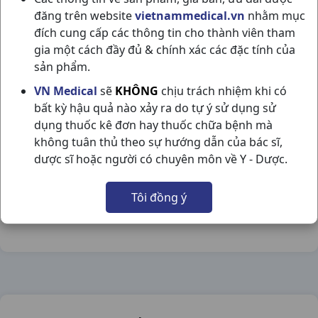
đăng trên website
vietnammedical.vn
nhằm mục
đích cung cấp các thông tin cho thành viên tham
gia một cách đầy đủ & chính xác các đặc tính của
sản phẩm.
HAYEX 10MG H30V DAVIPHARMA
VN Medical
sẽ
KHÔNG
chịu trách nhiệm khi có
bất kỳ hậu quả nào xảy ra do tự ý sử dụng sử
NSX:
Davipharma
dụng thuốc kê đơn hay thuốc chữa bệnh mà
không tuân thủ theo sự hướng dẫn của bác sĩ,
Nhóm hàng:
Hô Hấp,
dược sĩ hoặc người có chuyên môn về Y - Dược.
Chia sẻ qua mạng xã hội:
Tôi đồng ý