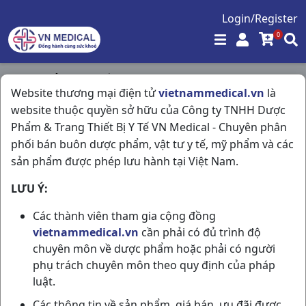
Login/Register
0
Trang chủ
/
Hô Hấp
/
Website thương mại điện tử
vietnammedical.vn
là
Hayex 10mg H30v Davipharma
website thuộc quyền sở hữu của Công ty TNHH Dược
Phẩm & Trang Thiết Bị Y Tế VN Medical - Chuyên phân
phối bán buôn dược phẩm, vật tư y tế, mỹ phẩm và các
sản phẩm được phép lưu hành tại Việt Nam.
LƯU Ý:
Các thành viên tham gia cộng đồng
vietnammedical.vn
cần phải có đủ trình độ
chuyên môn về dược phẩm hoặc phải có người
phụ trách chuyên môn theo quy định của pháp
luật.
Các thông tin về sản phẩm, giá bán, ưu đãi được