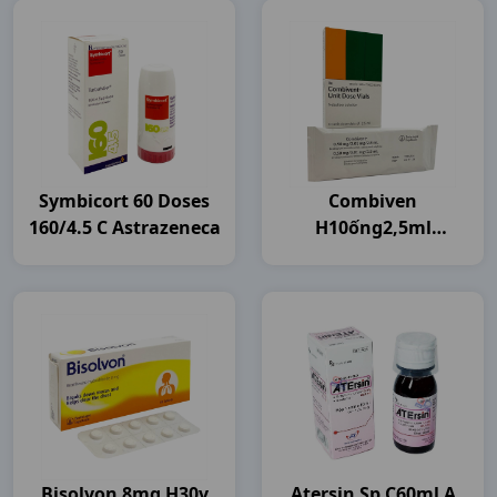
Symbicort 60 Doses
Combiven
160/4.5 C Astrazeneca
H10ống2,5ml
Boehringer
Bisolvon 8mg H30v
Atersin Sp C60ml A