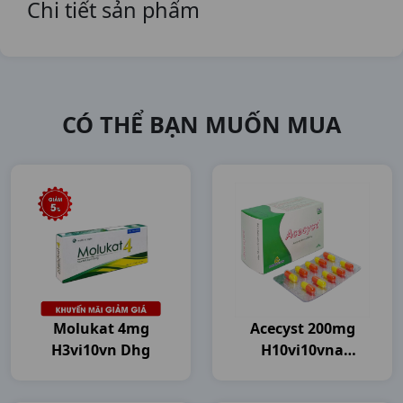
Chi tiết sản phẩm
CÓ THỂ BẠN MUỐN MUA
Molukat 4mg
Acecyst 200mg
H3vi10vn Dhg
H10vi10vna
Agimexpharm