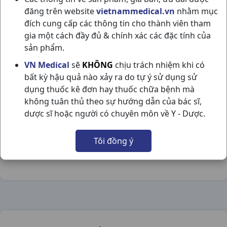
đăng trên website
vietnammedical.vn
nhằm mục
đích cung cấp các thông tin cho thành viên tham
gia một cách đầy đủ & chính xác các đặc tính của
sản phẩm.
LUKATAB 10MG H100VBF US PHARMA
VN Medical
sẽ
KHÔNG
chịu trách nhiệm khi có
bất kỳ hậu quả nào xảy ra do tự ý sử dụng sử
NSX:
Us Pharma
dụng thuốc kê đơn hay thuốc chữa bệnh mà
không tuân thủ theo sự hướng dẫn của bác sĩ,
Nhóm hàng:
Hô Hấp,
dược sĩ hoặc người có chuyên môn về Y - Dược.
Chia sẻ qua mạng xã hội:
Tôi đồng ý