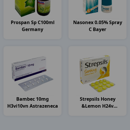
Prospan Sp C100ml
Nasonex 0.05% Spray
Germany
C Bayer
Bambec 10mg
Strepsils Honey
H3vi10vn Astrazeneca
&lemon H24v
Thailand