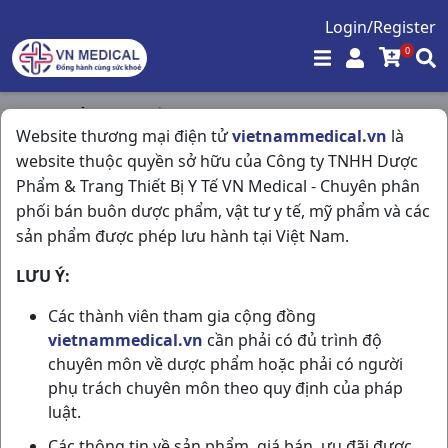
Login/Register
0
Trang chủ
/
Hô Hấp
/
Website thương mại điện tử
vietnammedical.vn
là
Lukatab 10mg H100vbf Us Pharma
website thuộc quyền sở hữu của Công ty TNHH Dược
Phẩm & Trang Thiết Bị Y Tế VN Medical - Chuyên phân
phối bán buôn dược phẩm, vật tư y tế, mỹ phẩm và các
sản phẩm được phép lưu hành tại Việt Nam.
LƯU Ý:
Các thành viên tham gia cộng đồng
vietnammedical.vn
cần phải có đủ trình độ
chuyên môn về dược phẩm hoặc phải có người
phụ trách chuyên môn theo quy định của pháp
luật.
Các thông tin về sản phẩm, giá bán, ưu đãi được