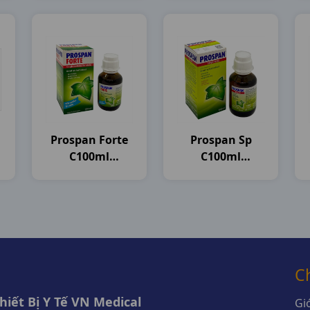
Prospan Forte
Prospan Sp
C100ml
C100ml
Germany
Germany
C
iết Bị Y Tế VN Medical
Giớ