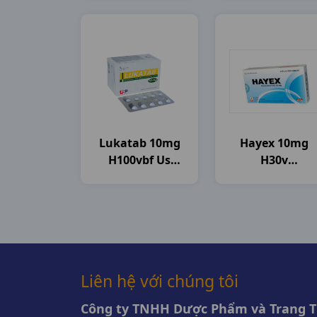
Lukatab 10mg
Hayex 10mg
H100vbf Us
H30v
Pharma
Davipharma
Liên hệ với chúng tôi
Công ty TNHH Dược Phẩm và Trang Th