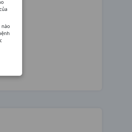
ho
 của
ả nào
 bệnh
c