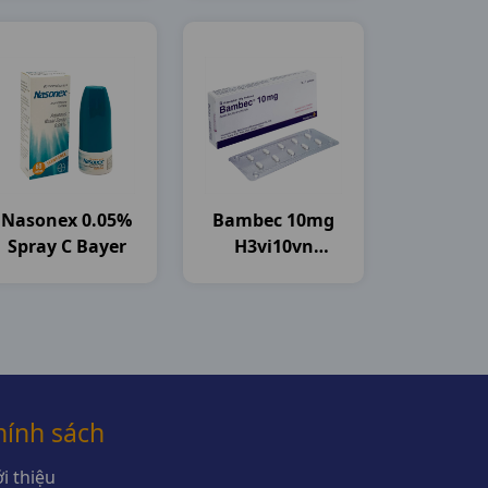
Nasonex 0.05%
Bambec 10mg
Spray C Bayer
H3vi10vn
Astrazeneca
hính sách
i thiệu