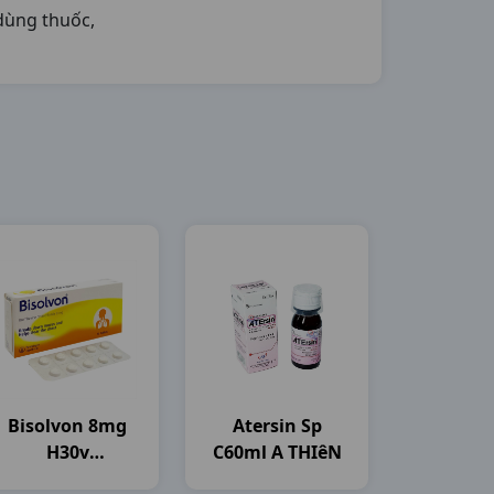
 dùng thuốc,
Bisolvon 8mg
Atersin Sp
H30v
C60ml A THIêN
Boehringer