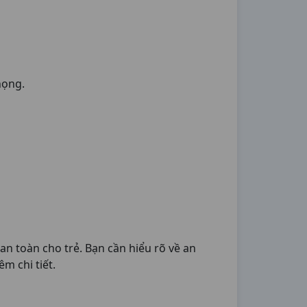
họng.
n toàn cho trẻ. Bạn cần hiểu rõ về an
m chi tiết.