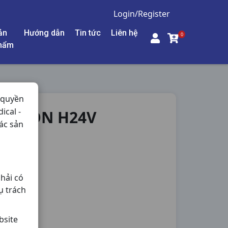
Login/Register
ản
Hướng dẫn
Tin tức
Liên hệ
0
hẩm
 quyền
ical -
&LEMON H24V
ác sản
hải có
ụ trách
bsite