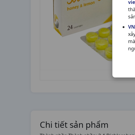
vi
th
sả
VN
xả
mà
ng
Chi tiết sản phẩm