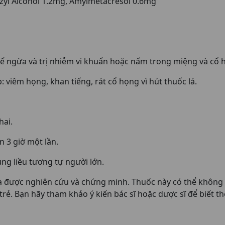
zyl Alcohol 1.2mg, Amylmetacresol 0.6mg
 để ngừa và trị nhiễm vi khuẩn hoặc nấm trong miệng và cổ 
 viêm họng, khan tiếng, rát cổ họng vì hút thuốc lá.
hai.
 3 giờ một lần.
dùng liều tương tự người lớn.
a được nghiên cứu và chứng minh. Thuốc này có thể không a
rẻ. Bạn hãy tham khảo ý kiến bác sĩ hoặc dược sĩ để biết thê