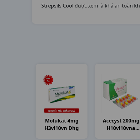
Strepsils Cool được xem là khá an toàn k
Molukat 4mg
Acecyst 200mg
H3vi10vn Dhg
H10vi10vna
Agimexpharm