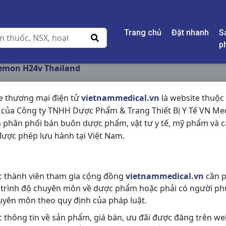
Trang chủ
Đặt nhanh
S
p
lemon H24v Thailand
e thương mại điện tử
vietnammedical.vn
là website thuộc
 của Công ty TNHH Dược Phẩm & Trang Thiết Bị Y Tế VN Med
STREPSILS HONEY 
 phân phối bán buôn dược phẩm, vật tư y tế, mỹ phẩm và c
THAILAND
ược phép lưu hành tại Việt Nam.
NSX:
Thailand
c thành viên tham gia cộng đồng
vietnammedical.vn
cần p
Nhóm hàng:
Hô Hấp,
 trình độ chuyên môn về dược phẩm hoặc phải có người ph
Chia sẻ qua mạng xã hội:
uyên môn theo quy định của pháp luật.
c thông tin về sản phẩm, giá bán, ưu đãi được đăng trên we