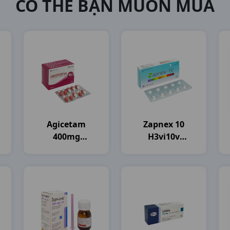
CÓ THỂ BẠN MUỐN MUA
Agicetam
Zapnex 10
400mg
H3vi10v
H10vi10vna
Davipharma
Agimexpharm