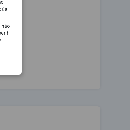
ho
 của
ả nào
 bệnh
c