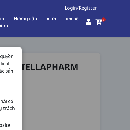
Login/Register
ản
Hướng dẫn
Tin tức
Liên hệ
0
hẩm
 quyền
ical -
I10V STELLAPHARM
ác sản
áu Não,
hải có
ụ trách
bsite