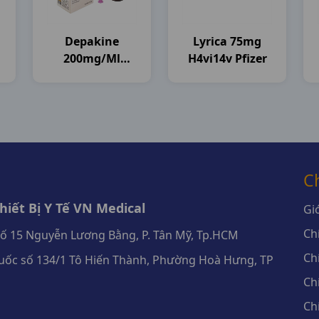
Depakine
Lyrica 75mg
200mg/ml
H4vi14v Pfizer
(giọt) C40ml
Sanofi
C
iết Bị Y Tế VN Medical
Giớ
Ch
số 15 Nguyễn Lương Bằng, P. Tân Mỹ, Tp.HCM
Ch
ốc số 134/1 Tô Hiến Thành, Phường Hoà Hưng, TP
Ch
Ch