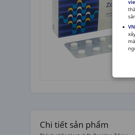
vi
th
sả
VN
xả
mà
ng
Chi tiết sản phẩm