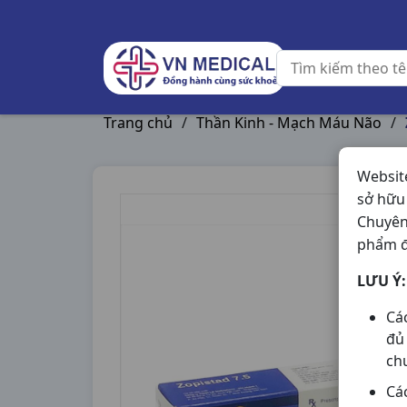
Trang chủ
/
Thần Kinh - Mạch Máu Não
/
Websit
sở hữu
Chuyên
phẩm đ
LƯU Ý:
Cá
đủ
ch
Cá