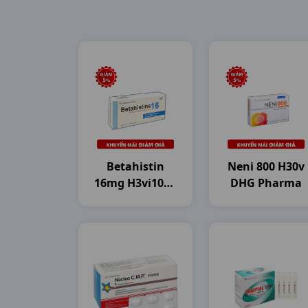
Betahistin
Neni 800 H30v
16mg H3vi10vn
DHG Pharma
Dhg