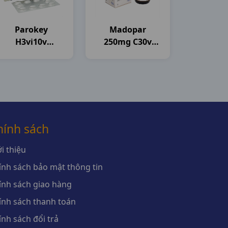
Parokey
Madopar
H3vi10v
250mg C30v
Davipharma
Roche
hính sách
i thiệu
ính sách bảo mật thông tin
ính sách giao hàng
ính sách thanh toán
ính sách đổi trả