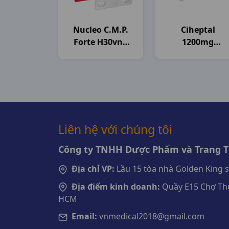
Nucleo C.m.p.
Ciheptal
Forte H30vna
1200mg
Spain
H20ống10ml
Medisun
Liên hệ với chúng tôi
Công ty TNHH Dược Phẩm và Trang Th
Địa chỉ VP:
Lầu 15 tòa nhà Golden King 
Địa điểm kinh doanh:
Quầy E15 Chợ Thu
HCM
Email:
vnmedical2018@gmail.com