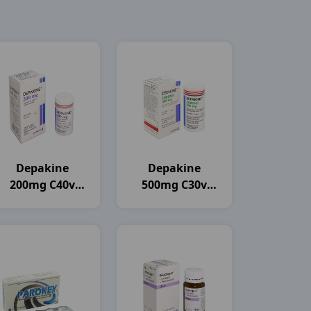
Depakine
Depakine
200mg C40v
500mg C30v
Sanofi
Sanofi