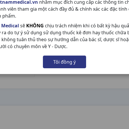
etnammedical.vn
nhằm mục đích cung cấp các thông tin c
ành viên tham gia một cách đầy đủ & chính xác các đặc tính
n phẩm.
 Medical
sẽ
KHÔNG
chịu trách nhiệm khi có bất kỳ hậu qu
y ra do tự ý sử dụng sử dụng thuốc kê đơn hay thuốc chữa
 không tuân thủ theo sự hướng dẫn của bác sĩ, dược sĩ hoặ
ười có chuyên môn về Y - Dược.
Tôi đồng ý