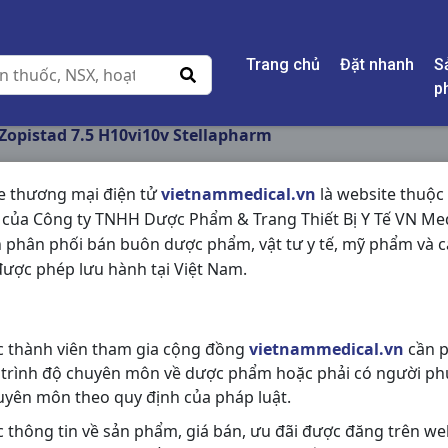
Trang chủ
Đặt nhanh
S
p
Zopistad 7.5 H10vi10v Stellapharm
e thương mại điện tử
vietnammedical.vn
là website thuộc
 của Công ty TNHH Dược Phẩm & Trang Thiết Bị Y Tế VN Med
ZOPISTAD 7.5 H10V
 phân phối bán buôn dược phẩm, vật tư y tế, mỹ phẩm và c
ược phép lưu hành tại Việt Nam.
NSX:
Stellapharm
Nhóm hàng:
Thần Kinh - Mạch M
c thành viên tham gia cộng đồng
vietnammedical.vn
cần p
Chia sẻ qua mạng xã hội:
 trình độ chuyên môn về dược phẩm hoặc phải có người ph
uyên môn theo quy định của pháp luật.
c thông tin về sản phẩm, giá bán, ưu đãi được đăng trên we