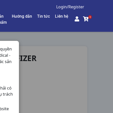
Login/Register
ản
Hướng dẫn
Tin tức
Liên hệ
0
hẩm
 quyền
ical -
0V PFIZER
ác sản
áu Não,
hải có
ụ trách
bsite