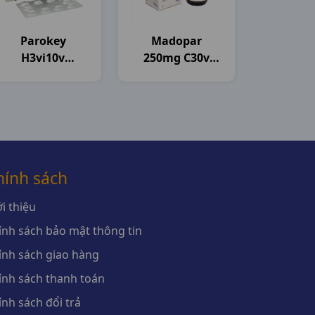
Parokey
Madopar
H3vi10v
250mg C30v
Davipharma
Roche
hính sách
i thiệu
ính sách bảo mật thông tin
ính sách giao hàng
ính sách thanh toán
ính sách đổi trả