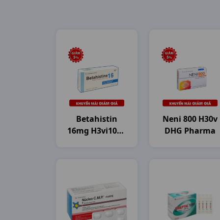
Betahistin
Neni 800 H30v
16mg H3vi10vn
DHG Pharma
Dhg