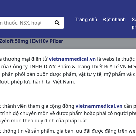
Trang chủ
Đặt nhanh
S
p
Zoloft 50mg H3vi10v Pfizer
e thương mại điện tử
vietnammedical.vn
là website thuộc
 của Công ty TNHH Dược Phẩm & Trang Thiết Bị Y Tế VN Med
ZOLOFT 50MG H3VI1
 phân phối bán buôn dược phẩm, vật tư y tế, mỹ phẩm và c
ược phép lưu hành tại Việt Nam.
NSX:
Pfizer
Nhóm hàng:
Thần Kinh - Mạch M
c thành viên tham gia cộng đồng
vietnammedical.vn
cần p
Chia sẻ qua mạng xã hội:
 trình độ chuyên môn về dược phẩm hoặc phải có người ph
uyên môn theo quy định của pháp luật.
c thông tin về sản phẩm, giá bán, ưu đãi được đăng trên we