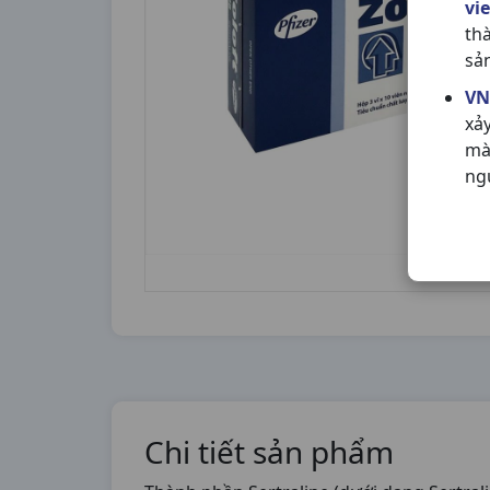
vi
th
sả
VN
xả
mà
ng
Chi tiết sản phẩm