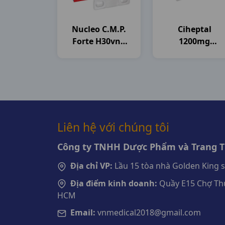
Nucleo C.m.p.
Ciheptal
Forte H30vna
1200mg
Spain
H20ống10ml
Medisun
Liên hệ với chúng tôi
Công ty TNHH Dược Phẩm và Trang Th
Địa chỉ VP:
Lầu 15 tòa nhà Golden King 
Địa điểm kinh doanh:
Quầy E15 Chợ Thu
HCM
Email:
vnmedical2018@gmail.com