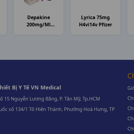
Depakine
Lyrica 75mg
200mg/ml
H4vi14v Pfizer
(giọt) C40ml
Sanofi
C
iết Bị Y Tế VN Medical
Giớ
Ch
số 15 Nguyễn Lương Bằng, P. Tân Mỹ, Tp.HCM
Ch
ốc số 134/1 Tô Hiến Thành, Phường Hoà Hưng, TP
Ch
Ch