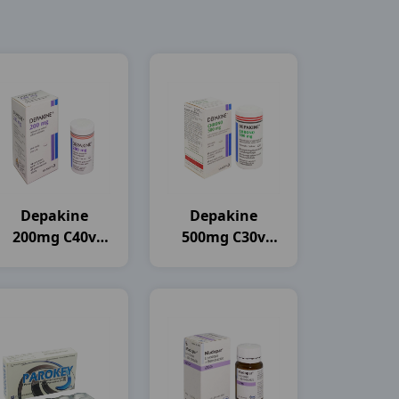
Depakine
Depakine
200mg C40v
500mg C30v
Sanofi
Sanofi