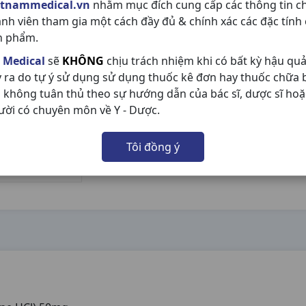
etnammedical.vn
nhằm mục đích cung cấp các thông tin c
ành viên tham gia một cách đầy đủ & chính xác các đặc tính
n phẩm.
 Medical
sẽ
KHÔNG
chịu trách nhiệm khi có bất kỳ hậu qu
y ra do tự ý sử dụng sử dụng thuốc kê đơn hay thuốc chữa
 không tuân thủ theo sự hướng dẫn của bác sĩ, dược sĩ hoặ
ười có chuyên môn về Y - Dược.
Tôi đồng ý