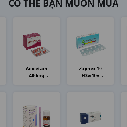
CÓ THỂ BẠN MUỐN MUA
Agicetam
Zapnex 10
400mg
H3vi10v
H10vi10vna
Davipharma
Agimexpharm