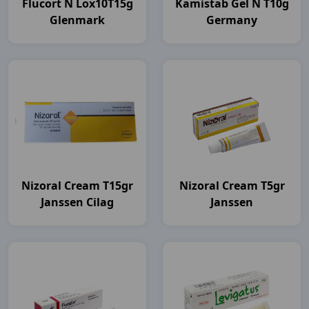
Flucort N Lox10T15g
Kamistab Gel N T10g
Glenmark
Germany
Nizoral Cream T15gr
Nizoral Cream T5gr
Janssen Cilag
Janssen