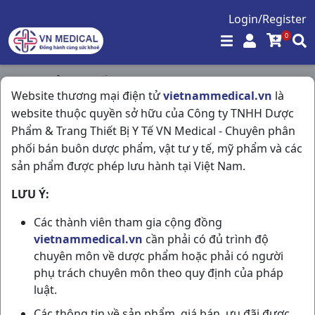
Login/Register
0
Trang chủ
/
Thuốc Dùng Ngoài Da
/
Website thương mại điện tử
vietnammedical.vn
là
Vertucid (pd) T15gr India
website thuộc quyền sở hữu của Công ty TNHH Dược
Phẩm & Trang Thiết Bị Y Tế VN Medical - Chuyên phân
phối bán buôn dược phẩm, vật tư y tế, mỹ phẩm và các
sản phẩm được phép lưu hành tại Việt Nam.
LƯU Ý:
Các thành viên tham gia cộng đồng
vietnammedical.vn
cần phải có đủ trình độ
chuyên môn về dược phẩm hoặc phải có người
phụ trách chuyên môn theo quy định của pháp
luật.
Các thông tin về sản phẩm, giá bán, ưu đãi được