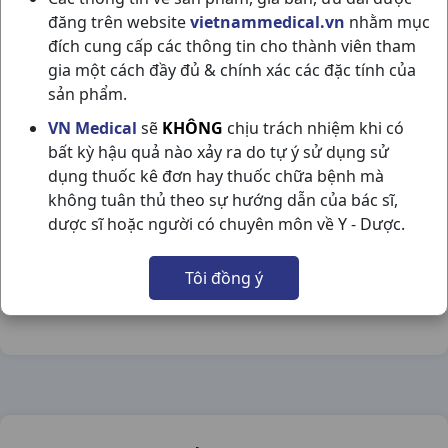
đăng trên website
vietnammedical.vn
nhằm mục
đích cung cấp các thông tin cho thành viên tham
gia một cách đầy đủ & chính xác các đặc tính của
sản phẩm.
VERTUCID (PD) T15GR INDIA
VN Medical
sẽ
KHÔNG
chịu trách nhiệm khi có
bất kỳ hậu quả nào xảy ra do tự ý sử dụng sử
NSX:
India
dụng thuốc kê đơn hay thuốc chữa bệnh mà
không tuân thủ theo sự hướng dẫn của bác sĩ,
Nhóm hàng:
Thuốc Dùng Ngoài Da,
dược sĩ hoặc người có chuyên môn về Y - Dược.
Chia sẻ qua mạng xã hội:
Tôi đồng ý