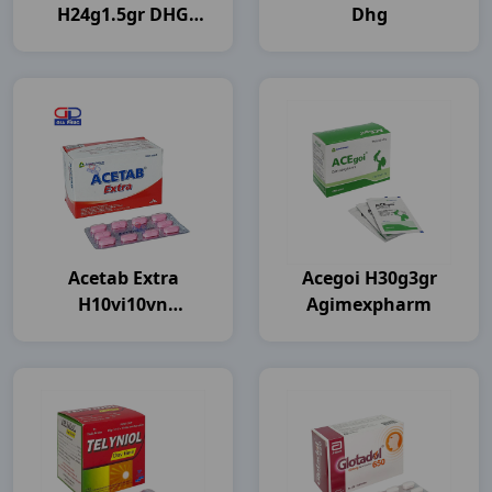
H24g1.5gr DHG
Dhg
Pharma
Acetab Extra
Acegoi H30g3gr
H10vi10vn
Agimexpharm
Agimexpharm