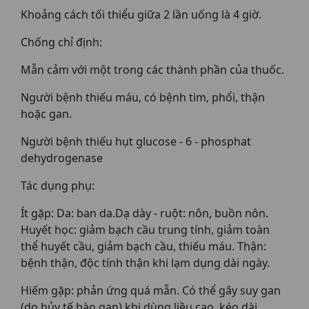
Khoảng cách tối thiểu giữa 2 lần uống là 4 giờ.
Chống chỉ định:
Mẫn cảm với một trong các thành phần của thuốc.
Người bệnh thiếu máu, có bệnh tim, phổi, thận
hoặc gan.
Người bệnh thiếu hụt glucose - 6 - phosphat
dehydrogenase
Tác dụng phụ:
Ít gặp: Da: ban da.Dạ dày - ruột: nôn, buồn nôn.
Huyết học: giảm bạch cầu trung tính, giảm toàn
thể huyết cầu, giảm bạch cầu, thiếu máu. Thận:
bệnh thận, độc tính thận khi lạm dụng dài ngày.
Hiếm gặp: phản ứng quá mẫn. Có thể gây suy gan
(do hủy tế bào gan) khi dùng liều cao, kéo dài.