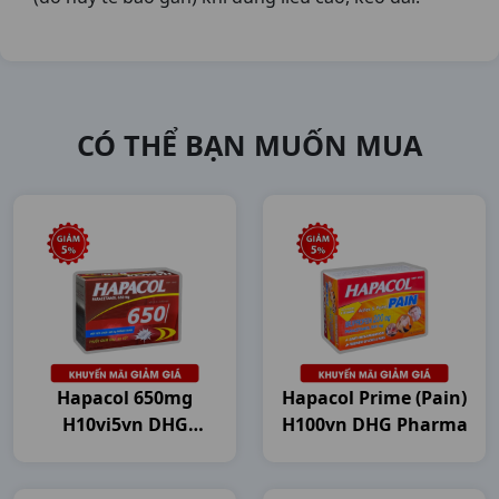
CÓ THỂ BẠN MUỐN MUA
Hapacol 650mg
Hapacol Prime (Pain)
H10vi5vn DHG
H100vn DHG Pharma
Pharma