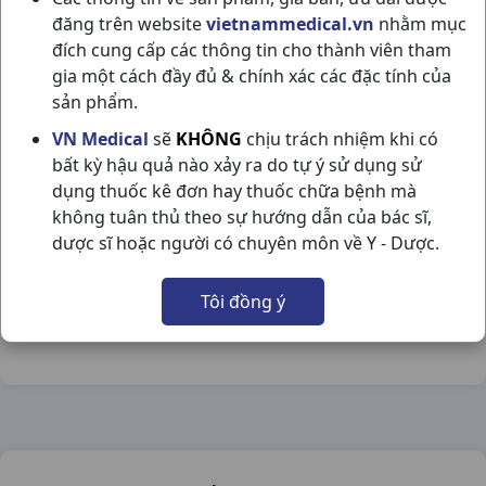
đăng trên website
vietnammedical.vn
nhằm mục
đích cung cấp các thông tin cho thành viên tham
gia một cách đầy đủ & chính xác các đặc tính của
sản phẩm.
TYDOL PLUS H10VI10VN OPV
VN Medical
sẽ
KHÔNG
chịu trách nhiệm khi có
bất kỳ hậu quả nào xảy ra do tự ý sử dụng sử
NSX:
Opv
dụng thuốc kê đơn hay thuốc chữa bệnh mà
không tuân thủ theo sự hướng dẫn của bác sĩ,
Nhóm hàng:
Giảm Đau - Hạ Sốt,
dược sĩ hoặc người có chuyên môn về Y - Dược.
Chia sẻ qua mạng xã hội:
Tôi đồng ý