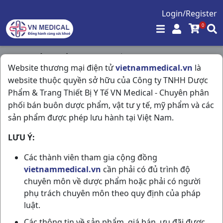
Login/Register
0
Trang chủ
/
Giảm Đau - Hạ Sốt
/
Website thương mại điện tử
vietnammedical.vn
là
Tiphadol 650 C100vn Tipharco
website thuộc quyền sở hữu của Công ty TNHH Dược
Phẩm & Trang Thiết Bị Y Tế VN Medical - Chuyên phân
phối bán buôn dược phẩm, vật tư y tế, mỹ phẩm và các
sản phẩm được phép lưu hành tại Việt Nam.
LƯU Ý:
Các thành viên tham gia cộng đồng
vietnammedical.vn
cần phải có đủ trình độ
chuyên môn về dược phẩm hoặc phải có người
phụ trách chuyên môn theo quy định của pháp
luật.
Các thông tin về sản phẩm, giá bán, ưu đãi được