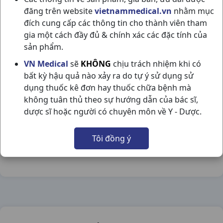
đăng trên website
vietnammedical.vn
nhằm mục
đích cung cấp các thông tin cho thành viên tham
gia một cách đầy đủ & chính xác các đặc tính của
sản phẩm.
TIPHADOL 650 C100VN TIPHARCO
VN Medical
sẽ
KHÔNG
chịu trách nhiệm khi có
bất kỳ hậu quả nào xảy ra do tự ý sử dụng sử
NSX:
Tipharco
dụng thuốc kê đơn hay thuốc chữa bệnh mà
không tuân thủ theo sự hướng dẫn của bác sĩ,
Nhóm hàng:
Giảm Đau - Hạ Sốt,
dược sĩ hoặc người có chuyên môn về Y - Dược.
Chia sẻ qua mạng xã hội:
Tôi đồng ý