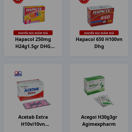
Hapacol 250mg
Hapacol 650 H100vn
H24g1.5gr DHG
Dhg
Pharma
Acetab Extra
Acegoi H30g3gr
H10vi10vn
Agimexpharm
Agimexpharm