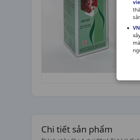
vi
th
sả
VN
xả
mà
ng
Chi tiết sản phẩm