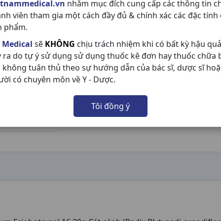
etnammedical.vn
nhằm mục đích cung cấp các thông tin c
ành viên tham gia một cách đầy đủ & chính xác các đặc tính
n phẩm.
 Medical
sẽ
KHÔNG
chịu trách nhiệm khi có bất kỳ hậu qu
y ra do tự ý sử dụng sử dụng thuốc kê đơn hay thuốc chữa
 không tuân thủ theo sự hướng dẫn của bác sĩ, dược sĩ hoặ
ười có chuyên môn về Y - Dược.
Tôi đồng ý