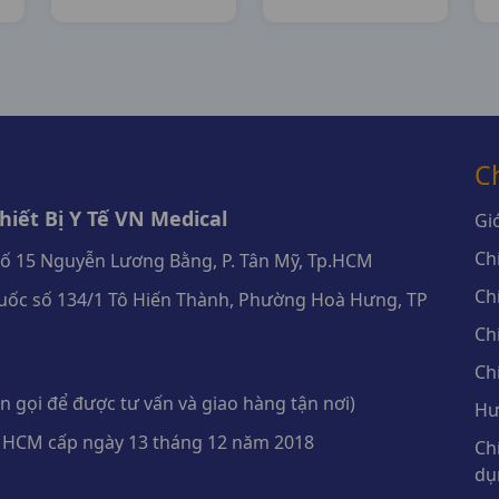
Xuân
Nhat
C
iết Bị Y Tế VN Medical
Giớ
Ch
số 15 Nguyễn Lương Bằng, P. Tân Mỹ, Tp.HCM
Ch
ốc số 134/1 Tô Hiến Thành, Phường Hoà Hưng, TP
Ch
Ch
 gọi để được tư vấn và giao hàng tận nơi)
Hư
 HCM cấp ngày 13 tháng 12 năm 2018
Ch
dụ