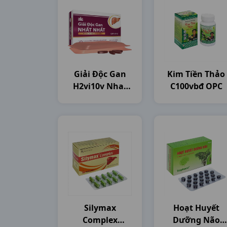
Giải Độc Gan
Kim Tiền Thảo
H2vi10v Nhat
C100vbđ OPC
Nhat
Silymax
Hoạt Huyết
Complex
Dưỡng Não