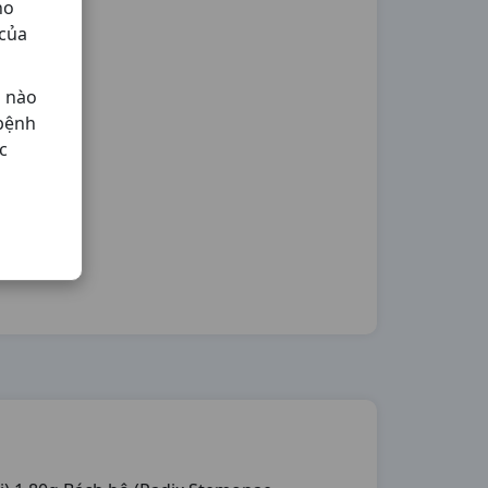
ho
 của
ả nào
 bệnh
c