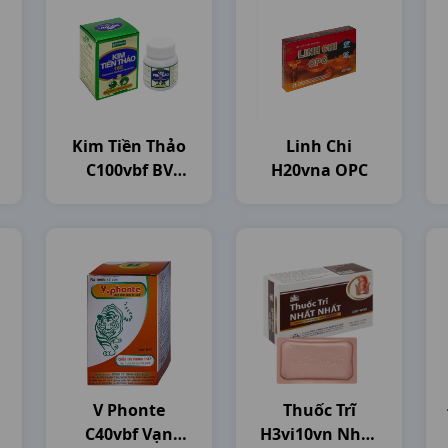
Kim Tiền Thảo
Linh Chi
C100vbf BV
H20vna OPC
Pharma
V Phonte
Thuốc Trĩ
C40vbf Vạn
H3vi10vn Nhat