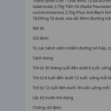
Thành phần Cho 1 chai 90ml: Tỳ bà lá (Fol
tuberosae) 2,79g Tiền hồ (Radix Peucedani
cochinchinensis) 2,70g Phục linh/Bạch lin
18,00mg Tá dược vừa đủ 90ml (Đường trắng
Mô tả:
Chỉ định:
Trị các bệnh viêm nhiễm đường hô hấp, c
Cách dùng:
Trẻ từ 30 tháng tuổi đến dưới 6 tuổi: uốn
Trẻ từ 6 tuổi đến dưới 12 tuổi: uống mỗi 
Trẻ từ 12 tuổi đến dưới 18 tuổi: uống mỗi
Lắc kỹ trước khi dùng.
Chống chỉ định: