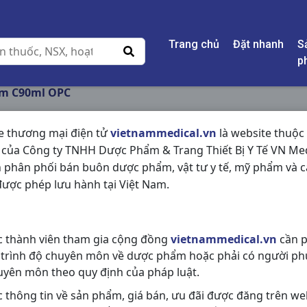
Trang chủ
Đặt nhanh
S
p
Em C90ml OPC
e thương mại điện tử
vietnammedical.vn
là website thuộc
 của Công ty TNHH Dược Phẩm & Trang Thiết Bị Y Tế VN Med
THUỐC HO TRẺ EM 
 phân phối bán buôn dược phẩm, vật tư y tế, mỹ phẩm và c
ược phép lưu hành tại Việt Nam.
NSX:
OPC
Nhóm hàng:
Đông Dược,
c thành viên tham gia cộng đồng
vietnammedical.vn
cần p
Chia sẻ qua mạng xã hội:
 trình độ chuyên môn về dược phẩm hoặc phải có người ph
uyên môn theo quy định của pháp luật.
c thông tin về sản phẩm, giá bán, ưu đãi được đăng trên we