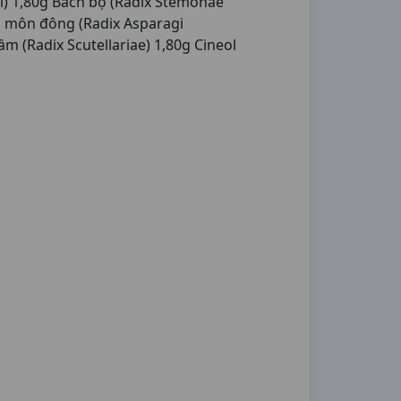
ri) 1,80g Bách bộ (Radix Stemonae
ên môn đông (Radix Asparagi
m (Radix Scutellariae) 1,80g Cineol