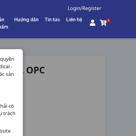
Login/Register
ản
Hướng dẫn
Tin tức
Liên hệ
0
hẩm
 quyền
ical -
C90ML OPC
ác sản
hải có
ụ trách
bsite