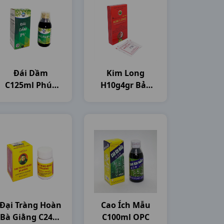
Đái Dầm
Kim Long
C125ml Phúc
H10g4gr Bảo
Vinh
Long
Đại Tràng Hoàn
Cao Ích Mẫu
Bà Giằng C240v
C100ml OPC