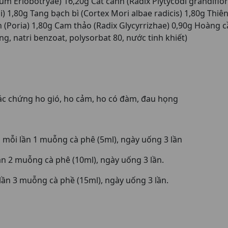
ium Eriobotryae) 16,20g Cát cánh (Radix Plytycodi grandiflo
) 1,80g Tang bạch bì (Cortex Mori albae radicis) 1,80g Thi
h (Poria) 1,80g Cam thảo (Radix Glycyrrizhae) 0,90g Hoàng cầ
, natri benzoat, polysorbat 80, nước tinh khiết)
ác chứng ho gió, ho cảm, ho có đàm, đau họng
g mỗi lần 1 muỗng cà phê (5ml), ngày uống 3 lần
lần 2 muỗng cà phê (10ml), ngày uống 3 lần.
 lần 3 muỗng cà phề (15ml), ngày uống 3 lần.