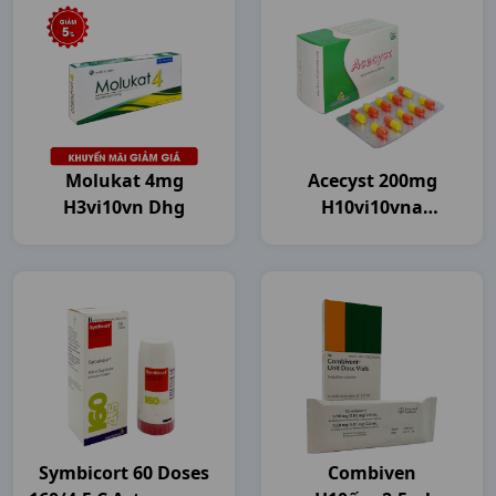
Molukat 4mg
Acecyst 200mg
H3vi10vn Dhg
H10vi10vna
Agimexpharm
Symbicort 60 Doses
Combiven