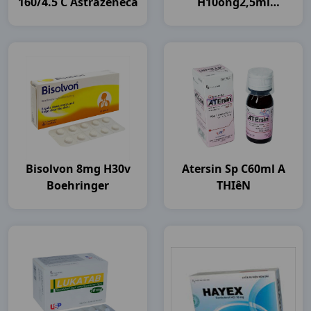
160/4.5 C Astrazeneca
H10ống2,5ml
Boehringer
Bisolvon 8mg H30v
Atersin Sp C60ml A
Boehringer
THIêN