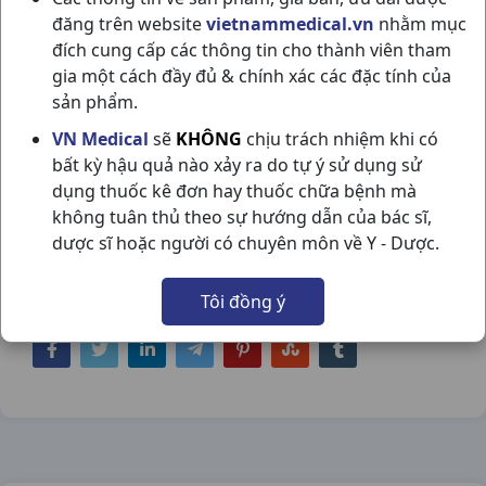
đăng trên website
vietnammedical.vn
nhằm mục
đích cung cấp các thông tin cho thành viên tham
gia một cách đầy đủ & chính xác các đặc tính của
sản phẩm.
TERPIN-DEXTROMETHORPHAN
VN Medical
sẽ
KHÔNG
chịu trách nhiệm khi có
bất kỳ hậu quả nào xảy ra do tự ý sử dụng sử
H10VI10VNA H.TĨNH
dụng thuốc kê đơn hay thuốc chữa bệnh mà
NSX:
H.tĩnh
không tuân thủ theo sự hướng dẫn của bác sĩ,
dược sĩ hoặc người có chuyên môn về Y - Dược.
Nhóm hàng:
Hô Hấp,
Tôi đồng ý
Chia sẻ qua mạng xã hội: