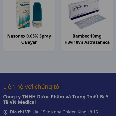
Nasonex 0.05% Spray
Bambec 10mg
C Bayer
H3vi10vn Astrazeneca
Liên hệ với chúng tôi
Công ty TNHH Dược Phẩm và Trang Thiết Bị Y
Tế VN Medical
Địa chỉ VP:
Lầu 15 tòa nhà Golden King số 15