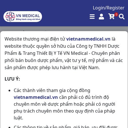
Login/Register
0
Trang chủ
/
Hô Hấp
/
Website thương mại điện tử
vietnammedical.vn
là
Terpin-dextromethorphan H10vi10vna H.tĩnh
website thuộc quyền sở hữu của Công ty TNHH Dược
Phẩm & Trang Thiết Bị Y Tế VN Medical - Chuyên phân
phối bán buôn dược phẩm, vật tư y tế, mỹ phẩm và các
sản phẩm được phép lưu hành tại Việt Nam.
LƯU Ý:
Các thành viên tham gia cộng đồng
vietnammedical.vn
cần phải có đủ trình độ
chuyên môn về dược phẩm hoặc phải có người
phụ trách chuyên môn theo quy định của pháp
luật.
Các thông tin về sản phẩm, giá bán, ưu đãi được