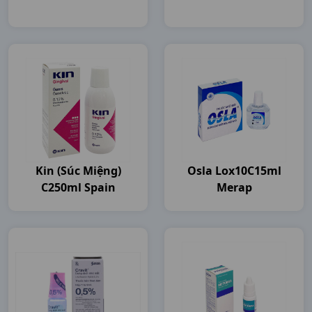
Kin (súc Miệng)
Osla Lox10C15ml
C250ml Spain
Merap