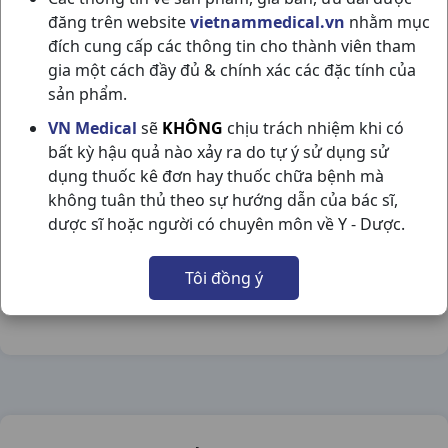
đăng trên website
vietnammedical.vn
nhằm mục
đích cung cấp các thông tin cho thành viên tham
gia một cách đầy đủ & chính xác các đặc tính của
sản phẩm.
TEARS NATURALE II C15ML ALCON
VN Medical
sẽ
KHÔNG
chịu trách nhiệm khi có
bất kỳ hậu quả nào xảy ra do tự ý sử dụng sử
NSX:
Alcon
dụng thuốc kê đơn hay thuốc chữa bệnh mà
không tuân thủ theo sự hướng dẫn của bác sĩ,
Nhóm hàng:
Mắt - Tai - Mũi - Họng,
dược sĩ hoặc người có chuyên môn về Y - Dược.
Chia sẻ qua mạng xã hội:
Tôi đồng ý