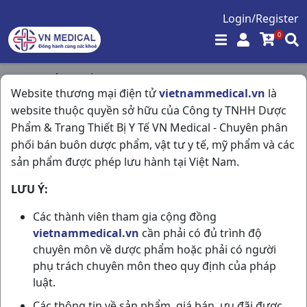
Login/Register
0
Trang chủ
/
Mắt - Tai - Mũi - Họng
/
Website thương mại điện tử
vietnammedical.vn
là
Tears Naturale Ii C15ml Alcon
website thuộc quyền sở hữu của Công ty TNHH Dược
Phẩm & Trang Thiết Bị Y Tế VN Medical - Chuyên phân
phối bán buôn dược phẩm, vật tư y tế, mỹ phẩm và các
sản phẩm được phép lưu hành tại Việt Nam.
LƯU Ý:
Các thành viên tham gia cộng đồng
vietnammedical.vn
cần phải có đủ trình độ
chuyên môn về dược phẩm hoặc phải có người
phụ trách chuyên môn theo quy định của pháp
luật.
Các thông tin về sản phẩm, giá bán, ưu đãi được