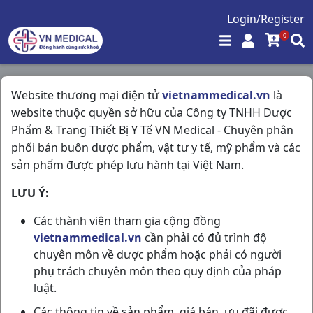
Login/Register
0
Trang chủ
/
Hô Hấp
/
Website thương mại điện tử
vietnammedical.vn
là
Symbicort 120 Doses 160/4.5 C Astrazeneca
website thuộc quyền sở hữu của Công ty TNHH Dược
Phẩm & Trang Thiết Bị Y Tế VN Medical - Chuyên phân
phối bán buôn dược phẩm, vật tư y tế, mỹ phẩm và các
sản phẩm được phép lưu hành tại Việt Nam.
LƯU Ý:
Các thành viên tham gia cộng đồng
vietnammedical.vn
cần phải có đủ trình độ
chuyên môn về dược phẩm hoặc phải có người
phụ trách chuyên môn theo quy định của pháp
luật.
Các thông tin về sản phẩm, giá bán, ưu đãi được