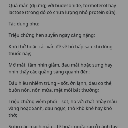
Quá mẫn (dị ứng) với budesonide, formoterol hay
lactose (trong đó có chứa lượng nhỏ protein sữa).
Tác dụng phụ:
Triệu chứng hen suyễn ngày càng nặng;
Khó thở hoặc các vấn đề về hô hấp sau khi dùng
thuốc này;
Mờ mắt, tầm nhìn giảm, đau mắt hoặc sưng hay
nhìn thấy các quầng sáng quanh đèn;
Dấu hiệu nhiễm trùng – sốt, ớn lạnh, đau cơ thể,
buồn nôn, nôn mửa, mệt mỏi bất thường;
Triệu chứng viêm phổi – sốt, ho với chất nhầy màu
vàng hoặc xanh, đau ngực, thở khò khè hay khó
thở;
Sưng các mạch máu – tê hoặc ngứa ran ở cánh tay,