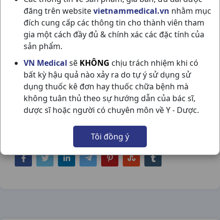
đăng trên website
vietnammedical.vn
nhằm mục
đích cung cấp các thông tin cho thành viên tham
gia một cách đầy đủ & chính xác các đặc tính của
sản phẩm.
SYMBICORT 120 DOSES 160/4.5 C
VN Medical
sẽ
KHÔNG
chịu trách nhiệm khi có
bất kỳ hậu quả nào xảy ra do tự ý sử dụng sử
ASTRAZENECA
dụng thuốc kê đơn hay thuốc chữa bệnh mà
NSX:
Astrazeneca
không tuân thủ theo sự hướng dẫn của bác sĩ,
dược sĩ hoặc người có chuyên môn về Y - Dược.
Nhóm hàng:
Hô Hấp,
Tôi đồng ý
Chia sẻ qua mạng xã hội: