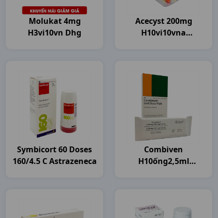
Molukat 4mg
Acecyst 200mg
H3vi10vn Dhg
H10vi10vna
Agimexpharm
Symbicort 60 Doses
Combiven
160/4.5 C Astrazeneca
H10ống2,5ml
Boehringer