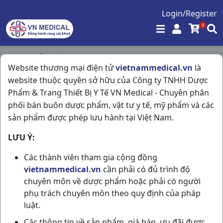
Login/Register
0
Trang chủ
/
Dầu - Cao Dán
/
Website thương mại điện tử
vietnammedical.vn
là
Sunga T65g Trường Sơn
website thuộc quyền sở hữu của Công ty TNHH Dược
Phẩm & Trang Thiết Bị Y Tế VN Medical - Chuyên phân
phối bán buôn dược phẩm, vật tư y tế, mỹ phẩm và các
sản phẩm được phép lưu hành tại Việt Nam.
LƯU Ý:
Các thành viên tham gia cộng đồng
vietnammedical.vn
cần phải có đủ trình độ
chuyên môn về dược phẩm hoặc phải có người
phụ trách chuyên môn theo quy định của pháp
luật.
Các thông tin về sản phẩm, giá bán, ưu đãi được