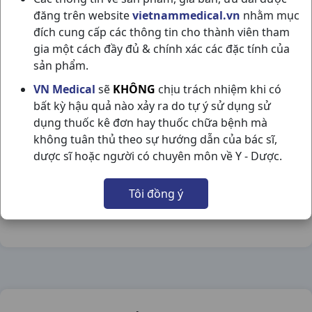
đăng trên website
vietnammedical.vn
nhằm mục
đích cung cấp các thông tin cho thành viên tham
gia một cách đầy đủ & chính xác các đặc tính của
sản phẩm.
SUNGA T65G TRƯỜNG SƠN
VN Medical
sẽ
KHÔNG
chịu trách nhiệm khi có
bất kỳ hậu quả nào xảy ra do tự ý sử dụng sử
NSX:
Trường Sơn
dụng thuốc kê đơn hay thuốc chữa bệnh mà
không tuân thủ theo sự hướng dẫn của bác sĩ,
Nhóm hàng:
Dầu - Cao Dán,
dược sĩ hoặc người có chuyên môn về Y - Dược.
Chia sẻ qua mạng xã hội:
Tôi đồng ý