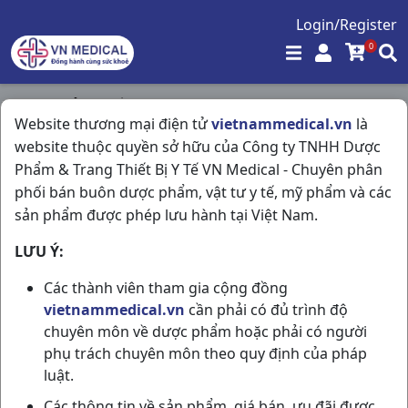
Login/Register
0
Trang chủ
/
Thần Kinh - Mạch Máu Não
/
Website thương mại điện tử
vietnammedical.vn
là
Sulpiride 50mg H100v (Stella) Stellapharm
website thuộc quyền sở hữu của Công ty TNHH Dược
Phẩm & Trang Thiết Bị Y Tế VN Medical - Chuyên phân
phối bán buôn dược phẩm, vật tư y tế, mỹ phẩm và các
sản phẩm được phép lưu hành tại Việt Nam.
LƯU Ý:
Các thành viên tham gia cộng đồng
vietnammedical.vn
cần phải có đủ trình độ
chuyên môn về dược phẩm hoặc phải có người
phụ trách chuyên môn theo quy định của pháp
luật.
Các thông tin về sản phẩm, giá bán, ưu đãi được