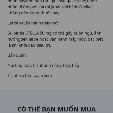
phần haykém hấp thu glucose-galactose; bệnh
nhân dị ứng với lúa mì (khác với bệnhCoeliac)
không nên dùng thuốc này.
Lái xe vàvận hành máy móc:
Sulpiride STELLA 50 mg có thể gây buồn ngủ, ảnh
hưởngđến lái xe hoặc vận hành máy móc, đặc biệt
là khi khởi đầu điều trị.
Bảo quản:
Nơi khô mát, tránhánh nắng trực tiếp
Tránh xa tầm tay trẻem
CÓ THỂ BẠN MUỐN MUA