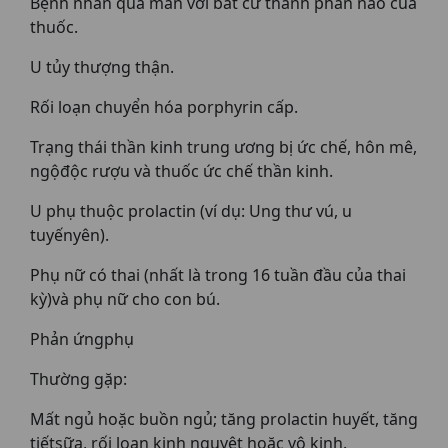
Bệnh nhân quá mẫn với bất cứ thành phần nào của
thuốc.
U tủy thượng thận.
Rối loạn chuyển hóa porphyrin cấp.
Trạng thái thần kinh trung ương bị ức chế, hôn mê,
ngộđộc rượu và thuốc ức chế thần kinh.
U phụ thuộc prolactin (ví dụ: Ung thư vú, u
tuyếnyên).
Phụ nữ có thai (nhất là trong 16 tuần đầu của thai
kỳ)và phụ nữ cho con bú.
Phản ứngphụ
Thường gặp:
Mất ngủ hoặc buồn ngủ; tăng prolactin huyết, tăng
tiếtsữa, rối loạn kinh nguyệt hoặc vô kinh.