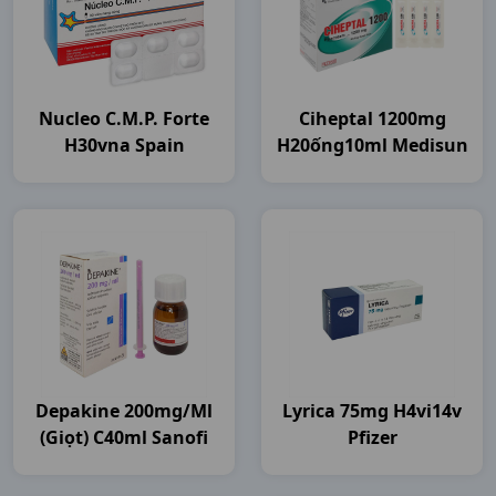
Nucleo C.m.p. Forte
Ciheptal 1200mg
H30vna Spain
H20ống10ml Medisun
Depakine 200mg/ml
Lyrica 75mg H4vi14v
(giọt) C40ml Sanofi
Pfizer