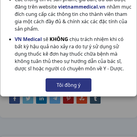
đăng trên website
vietnammedical.vn
nhằm mục
đích cung cấp các thông tin cho thành viên tham
gia một cách đầy đủ & chính xác các đặc tính của
sản phẩm.
SULPIRIDE 50MG H100V (STELLA)
VN Medical
sẽ
KHÔNG
chịu trách nhiệm khi có
bất kỳ hậu quả nào xảy ra do tự ý sử dụng sử
STELLAPHARM
dụng thuốc kê đơn hay thuốc chữa bệnh mà
NSX:
Stellapharm
không tuân thủ theo sự hướng dẫn của bác sĩ,
dược sĩ hoặc người có chuyên môn về Y - Dược.
Nhóm hàng:
Thần Kinh - Mạch Máu Não,
Tôi đồng ý
Chia sẻ qua mạng xã hội: