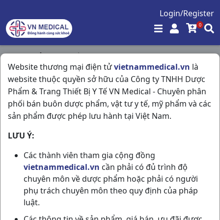
Login/Register
0
Trang chủ
/
Hô Hấp
/
Website thương mại điện tử
vietnammedical.vn
là
Strepsil Original H100vi Thailand
website thuộc quyền sở hữu của Công ty TNHH Dược
Phẩm & Trang Thiết Bị Y Tế VN Medical - Chuyên phân
phối bán buôn dược phẩm, vật tư y tế, mỹ phẩm và các
sản phẩm được phép lưu hành tại Việt Nam.
LƯU Ý:
Các thành viên tham gia cộng đồng
vietnammedical.vn
cần phải có đủ trình độ
chuyên môn về dược phẩm hoặc phải có người
phụ trách chuyên môn theo quy định của pháp
luật.
Các thông tin về sản phẩm, giá bán, ưu đãi được