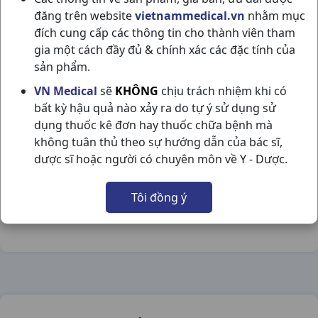
đăng trên website
vietnammedical.vn
nhằm mục
đích cung cấp các thông tin cho thành viên tham
gia một cách đầy đủ & chính xác các đặc tính của
sản phẩm.
STREPSIL ORIGINAL H100VI THAILAND
VN Medical
sẽ
KHÔNG
chịu trách nhiệm khi có
bất kỳ hậu quả nào xảy ra do tự ý sử dụng sử
NSX:
Thailand
dụng thuốc kê đơn hay thuốc chữa bệnh mà
không tuân thủ theo sự hướng dẫn của bác sĩ,
Nhóm hàng:
Hô Hấp,
dược sĩ hoặc người có chuyên môn về Y - Dược.
Chia sẻ qua mạng xã hội:
Tôi đồng ý