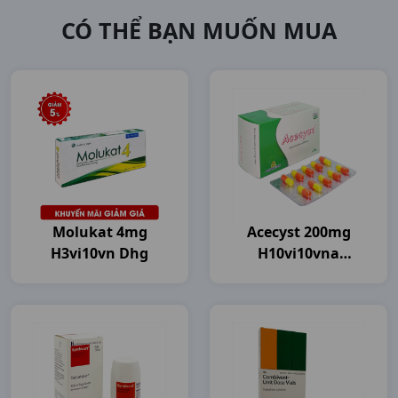
CÓ THỂ BẠN MUỐN MUA
Molukat 4mg
Acecyst 200mg
H3vi10vn Dhg
H10vi10vna
Agimexpharm