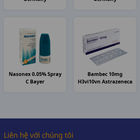
Nasonex 0.05% Spray
Bambec 10mg
C Bayer
H3vi10vn Astrazeneca
Liên hệ với chúng tôi