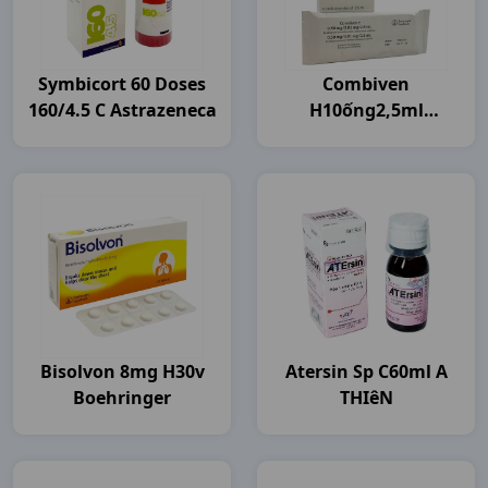
Symbicort 60 Doses
Combiven
160/4.5 C Astrazeneca
H10ống2,5ml
Boehringer
Bisolvon 8mg H30v
Atersin Sp C60ml A
Boehringer
THIêN