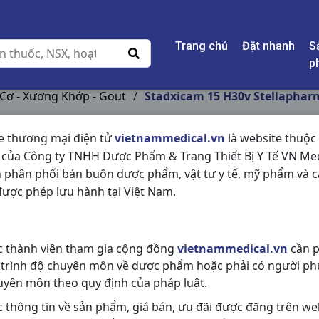
Trang chủ
Đặt nhanh
S
p
 Cơ - Xương Khớp - Gout
/
Stadxicam 15 H30v Stellaphar
e thương mại điện tử
vietnammedical.vn
là website thuộc
 của Công ty TNHH Dược Phẩm & Trang Thiết Bị Y Tế VN Med
STADXICAM 15 H30
 phân phối bán buôn dược phẩm, vật tư y tế, mỹ phẩm và c
ược phép lưu hành tại Việt Nam.
NSX:
Stellapharm
Nhóm hàng:
Giảm Đau - Kháng Vi
c thành viên tham gia cộng đồng
vietnammedical.vn
cần p
Chia sẻ qua mạng xã hội:
 trình độ chuyên môn về dược phẩm hoặc phải có người ph
uyên môn theo quy định của pháp luật.
c thông tin về sản phẩm, giá bán, ưu đãi được đăng trên we