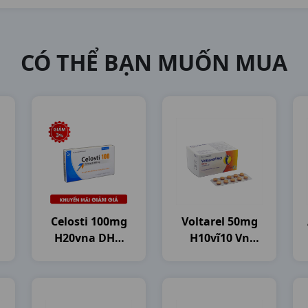
CÓ THỂ BẠN MUỐN MUA
Celosti 100mg
Voltarel 50mg
H20vna DHG
H10vĩ10 Vn
Pharma
Novartis