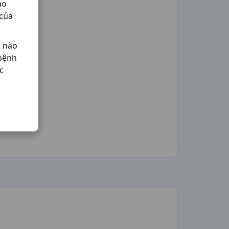
ho
 của
ả nào
 bệnh
c