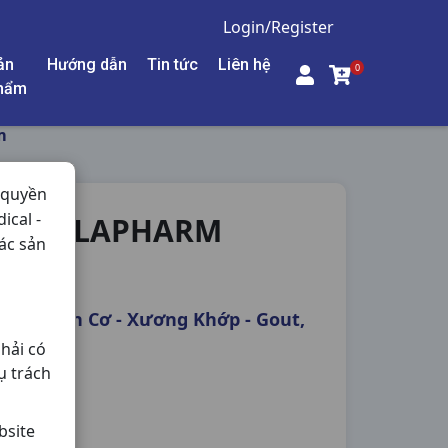
Login/Register
ản
Hướng dẫn
Tin tức
Liên hệ
0
hẩm
m
 quyền
ical -
V STELLAPHARM
ác sản
êm - Giãn Cơ - Xương Khớp - Gout,
hải có
ụ trách
bsite