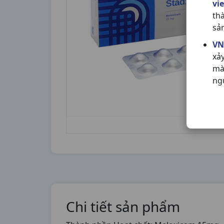
vi
th
sả
VN
xả
mà
ng
Chi tiết sản phẩm