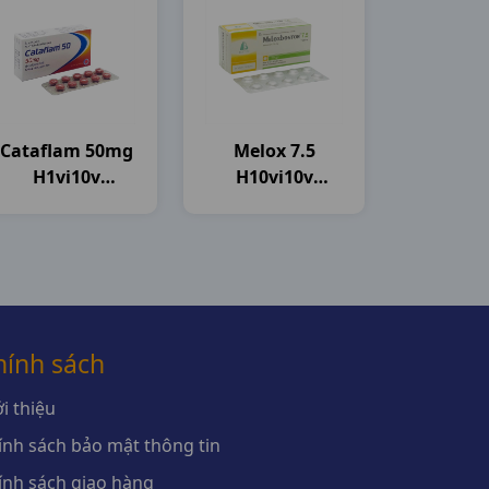
Cataflam 50mg
Melox 7.5
H1vi10v
H10vi10v
Novartis
Boston
hính sách
i thiệu
ính sách bảo mật thông tin
ính sách giao hàng