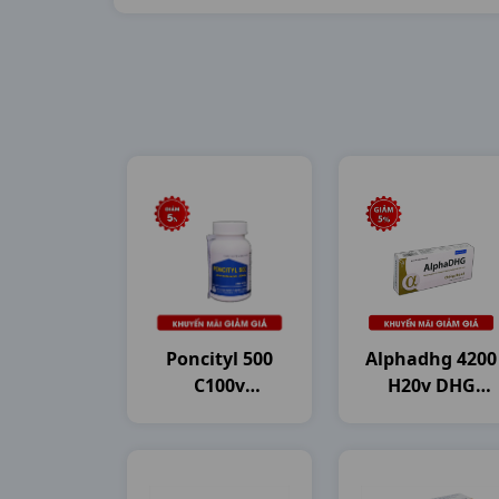
Poncityl 500
Alphadhg 4200
C100v
H20v DHG
Mekophar
Pharma