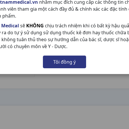
etnammedical.vn
nhằm mục đích cung cấp các thông tin c
ành viên tham gia một cách đầy đủ & chính xác các đặc tính
n phẩm.
 Medical
sẽ
KHÔNG
chịu trách nhiệm khi có bất kỳ hậu qu
y ra do tự ý sử dụng sử dụng thuốc kê đơn hay thuốc chữa
 không tuân thủ theo sự hướng dẫn của bác sĩ, dược sĩ hoặ
ười có chuyên môn về Y - Dược.
Tôi đồng ý