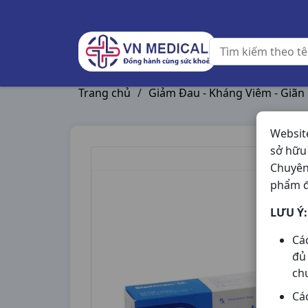
Trang chủ
/
Giảm Đau - Kháng Viêm - Giãn
Websit
sở hữu
Chuyên
phẩm đ
LƯU Ý:
Cá
đủ
ch
Cá