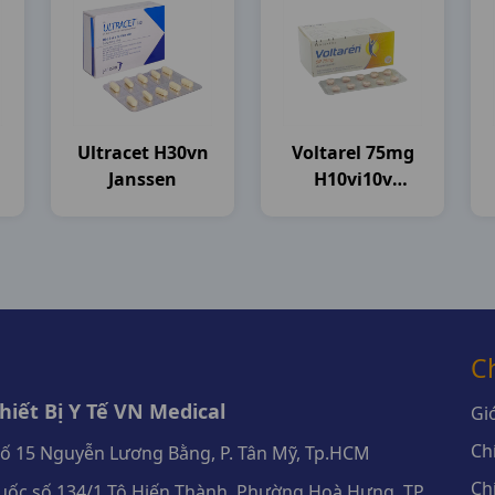
Ultracet H30vn
Voltarel 75mg
Janssen
H10vi10v
Novartis
C
iết Bị Y Tế VN Medical
Giớ
Ch
số 15 Nguyễn Lương Bằng, P. Tân Mỹ, Tp.HCM
Ch
ốc số 134/1 Tô Hiến Thành, Phường Hoà Hưng, TP