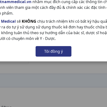
etnammedical.vn
nhằm mục đích cung cấp các thông tin c
ành viên tham gia một cách đầy đủ & chính xác các đặc tính
n phẩm.
 Medical
sẽ
KHÔNG
chịu trách nhiệm khi có bất kỳ hậu qu
y ra do tự ý sử dụng sử dụng thuốc kê đơn hay thuốc chữa
 không tuân thủ theo sự hướng dẫn của bác sĩ, dược sĩ hoặ
ười có chuyên môn về Y - Dược.
Tôi đồng ý