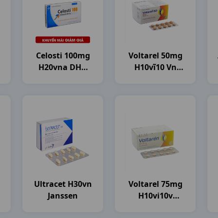
Celosti 100mg
Voltarel 50mg
H20vna DHG
H10vĩ10 Vn
Pharma
Novartis
Ultracet H30vn
Voltarel 75mg
Janssen
H10vi10v
Novartis