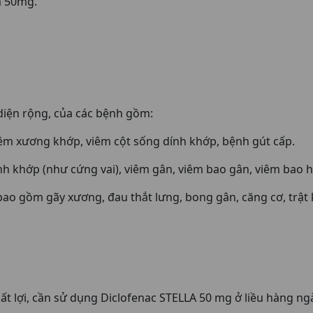
m 50mg.
diện rộng, của các bệnh gồm:
êm xương khớp, viêm cột sống dính khớp, bệnh gút cấp.
h khớp (như cứng vai), viêm gân, viêm bao gân, viêm bao h
ao gồm gãy xương, đau thắt lưng, bong gân, căng cơ, trật 
ất lợi, cần sử dụng Diclofenac STELLA 50 mg ở liều hàng ng