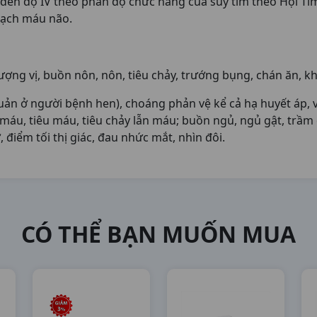
I đến độ IV theo phân độ chức năng của suy tim theo Hội T
mạch máu não.
ng vị, buồn nôn, nôn, tiêu chảy, trướng bụng, chán ăn, khó 
ế quản ở người bệnh hen), choáng phản vệ kể cả hạ huyết áp
 máu, tiêu máu, tiêu chảy lẫn máu; buồn ngủ, ngủ gật, trầm 
 điểm tối thị giác, đau nhức mắt, nhìn đôi.
CÓ THỂ BẠN MUỐN MUA