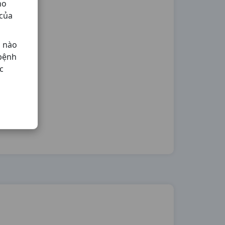
ho
 của
ả nào
 bệnh
c