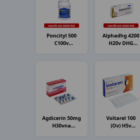
Poncityl 500
Alphadhg 4200
C100v
H20v DHG
Mekophar
Pharma
Agdicerin 50mg
Voltarel 100
H30vna
(ov) H5v
Agimexpharm
Novartis