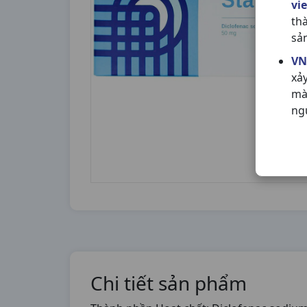
vi
th
sả
VN
xả
mà
ng
Chi tiết sản phẩm