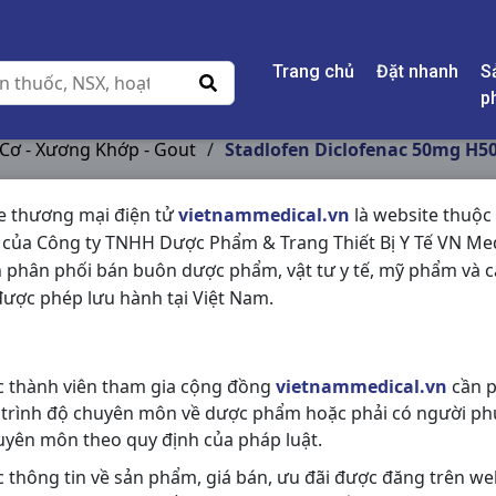
Trang chủ
Đặt nhanh
S
p
 Cơ - Xương Khớp - Gout
/
Stadlofen Diclofenac 50mg H5
e thương mại điện tử
vietnammedical.vn
là website thuộc
 của Công ty TNHH Dược Phẩm & Trang Thiết Bị Y Tế VN Med
STADLOFEN DICLOF
 phân phối bán buôn dược phẩm, vật tư y tế, mỹ phẩm và c
STELLAPHARM
ược phép lưu hành tại Việt Nam.
NSX:
Stellapharm
c thành viên tham gia cộng đồng
vietnammedical.vn
cần p
Nhóm hàng:
Giảm Đau - Kháng Vi
 trình độ chuyên môn về dược phẩm hoặc phải có người ph
Chia sẻ qua mạng xã hội:
uyên môn theo quy định của pháp luật.
c thông tin về sản phẩm, giá bán, ưu đãi được đăng trên we