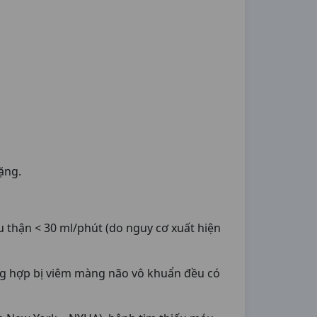
ặng.
ầu thận < 30 ml/phút (do nguy cơ xuất hiện
ờng hợp bị viêm màng não vô khuẩn đều có