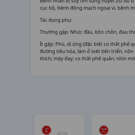
Bệnh nhân bị suy tim sung huyết (từ độ I
cục bộ, bệnh động mạch ngoại vi, bệnh 
Tác dụng phụ:
Thường gặp: Nhức đầu, bồn chồn, đau thượ
Ít gặp: Phù, dị ứng (đặc biệt co thắt ph
đường tiêu hóa, làm ổ loét tiến triển, nôn
thích; mày đay; co thắt phế quản; nhìn mờ,