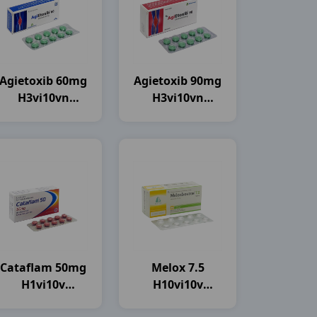
Agietoxib 60mg
Agietoxib 90mg
H3vi10vn
H3vi10vn
Agimexpharm
Agimexpharm
Cataflam 50mg
Melox 7.5
H1vi10v
H10vi10v
Novartis
Boston