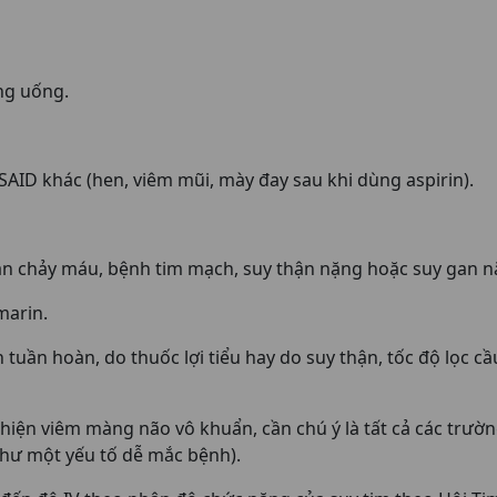
ng uống.
SAID khác (hen, viêm mũi, mày đay sau khi dùng aspirin).
oạn chảy máu, bệnh tim mạch, suy thận nặng hoặc suy gan n
marin.
h tuần hoàn, do thuốc lợi tiểu hay do suy thận, tốc độ lọc c
 hiện viêm màng não vô khuẩn, cần chú ý là tất cả các trư
như một yếu tố dễ mắc bệnh).