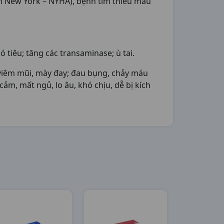
im New York – NYHA), bệnh tim thiếu máu
tiêu; tăng các transaminase; ù tai.
, viêm mũi, mày đay; đau bụng, chảy máu
cảm, mất ngủ, lo âu, khó chịu, dễ bị kích