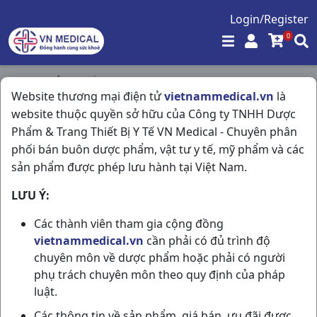
Login/Register
0
Trang chủ
/
Thần Kinh - Mạch Máu Não
/
Website thương mại điện tử
vietnammedical.vn
là
Stablon H2vi15v Servier
website thuộc quyền sở hữu của Công ty TNHH Dược
Phẩm & Trang Thiết Bị Y Tế VN Medical - Chuyên phân
phối bán buôn dược phẩm, vật tư y tế, mỹ phẩm và các
sản phẩm được phép lưu hành tại Việt Nam.
LƯU Ý:
Các thành viên tham gia cộng đồng
vietnammedical.vn
cần phải có đủ trình độ
chuyên môn về dược phẩm hoặc phải có người
phụ trách chuyên môn theo quy định của pháp
luật.
Các thông tin về sản phẩm, giá bán, ưu đãi được