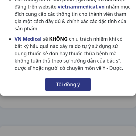
đăng trên website
vietnammedical.vn
nhằm mục
đích cung cấp các thông tin cho thành viên tham
gia một cách đầy đủ & chính xác các đặc tính của
sản phẩm.
STABLON H2VI15V SERVIER
VN Medical
sẽ
KHÔNG
chịu trách nhiệm khi có
bất kỳ hậu quả nào xảy ra do tự ý sử dụng sử
NSX:
Servier
dụng thuốc kê đơn hay thuốc chữa bệnh mà
không tuân thủ theo sự hướng dẫn của bác sĩ,
Nhóm hàng:
Thần Kinh - Mạch Máu Não,
dược sĩ hoặc người có chuyên môn về Y - Dược.
Chia sẻ qua mạng xã hội:
Tôi đồng ý