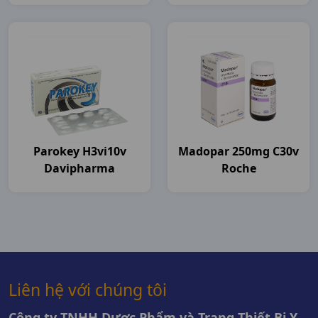
Parokey H3vi10v
Madopar 250mg C30v
Davipharma
Roche
Liên hệ với chúng tôi
Công ty TNHH Dược Phẩm và Trang Thiết Bị Y