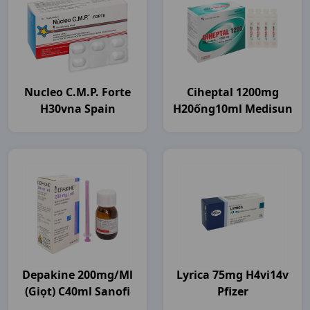
Nucleo C.m.p. Forte
Ciheptal 1200mg
H30vna Spain
H20ống10ml Medisun
Depakine 200mg/ml
Lyrica 75mg H4vi14v
(giọt) C40ml Sanofi
Pfizer