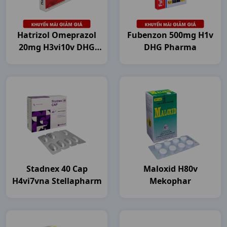
Hatrizol Omeprazol
Fubenzon 500mg H1v
20mg H3vi10v DHG
DHG Pharma
Pharma
Stadnex 40 Cap
Maloxid H80v
H4vi7vna Stellapharm
Mekophar