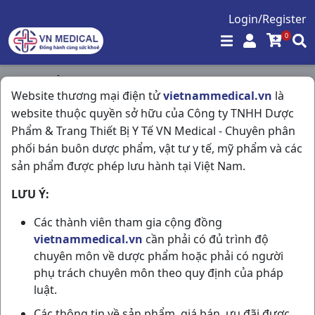
Login/Register
0
Trang chủ
/
Tiêu Hóa - Gan - Mật - Thận
/
Website thương mại điện tử
vietnammedical.vn
là
Smetstad 3g H30g3,76gr Stella
website thuộc quyền sở hữu của Công ty TNHH Dược
Phẩm & Trang Thiết Bị Y Tế VN Medical - Chuyên phân
phối bán buôn dược phẩm, vật tư y tế, mỹ phẩm và các
sản phẩm được phép lưu hành tại Việt Nam.
LƯU Ý:
Các thành viên tham gia cộng đồng
vietnammedical.vn
cần phải có đủ trình độ
chuyên môn về dược phẩm hoặc phải có người
phụ trách chuyên môn theo quy định của pháp
luật.
Các thông tin về sản phẩm, giá bán, ưu đãi được