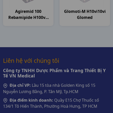
Agiremid 100
Glomoti-M H10vi10vi
Rebamipide H100vn
Glomed
Agimexpharm
Liên hệ với chúng tôi
Công ty TNHH Dược Phẩm và Trang Thiết Bị Y
Tế VN Medical
Địa chỉ VP:
Lầu 15 tòa nhà Golden King số 15
Nguyễn Lương Bằng, P. Tân Mỹ, Tp.HCM
Địa điểm kinh doanh:
Quầy E15 Chợ Thuốc số
134/1 Tô Hiến Thành, Phường Hoà Hưng, TP HCM