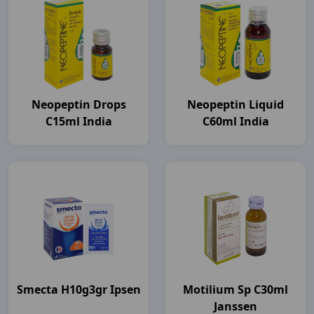
Neopeptin Drops
Neopeptin Liquid
C15ml India
C60ml India
Smecta H10g3gr Ipsen
Motilium Sp C30ml
Janssen