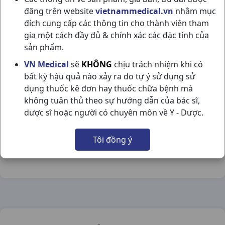
đăng trên website
vietnammedical.vn
nhằm mục
đích cung cấp các thông tin cho thành viên tham
gia một cách đầy đủ & chính xác các đặc tính của
sản phẩm.
SMETSTAD 3G H30G3,76GR STELLA
VN Medical
sẽ
KHÔNG
chịu trách nhiệm khi có
bất kỳ hậu quả nào xảy ra do tự ý sử dụng sử
NSX:
Stella
dụng thuốc kê đơn hay thuốc chữa bệnh mà
không tuân thủ theo sự hướng dẫn của bác sĩ,
Nhóm hàng:
Tiêu Hóa - Gan - Mật - Thận,
dược sĩ hoặc người có chuyên môn về Y - Dược.
Chia sẻ qua mạng xã hội:
Tôi đồng ý