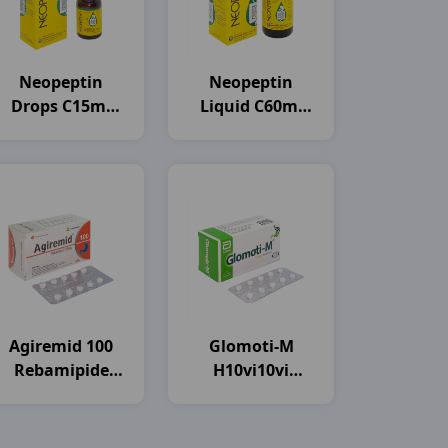
Neopeptin
Neopeptin
Drops C15ml
Liquid C60ml
India
India
Agiremid 100
Glomoti-M
Rebamipide
H10vi10vi
H100vn
Glomed
Agimexpharm