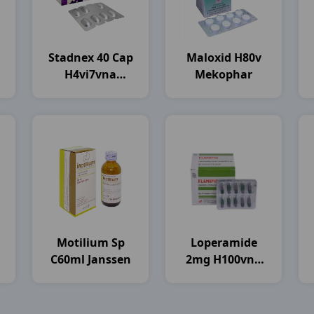
Stadnex 40 Cap
Maloxid H80v
H4vi7vna
Mekophar
Stellapharm
Motilium Sp
Loperamide
C60ml Janssen
2mg H100vna
Flamigo