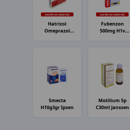
Hatrizol
Fubenzon
Omeprazol
500mg H1v
20mg H3vi10v
DHG Pharma
DHG Pharma
Smecta
Motilium Sp
H10g3gr Ipsen
C30ml Janssen