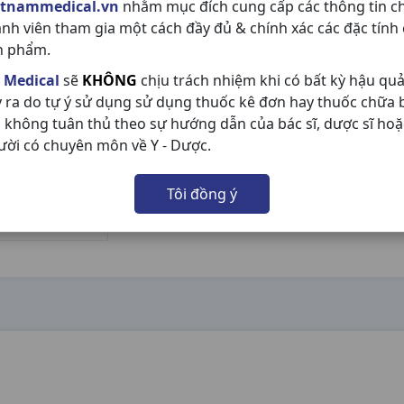
etnammedical.vn
nhằm mục đích cung cấp các thông tin c
ành viên tham gia một cách đầy đủ & chính xác các đặc tính
n phẩm.
 Medical
sẽ
KHÔNG
chịu trách nhiệm khi có bất kỳ hậu qu
y ra do tự ý sử dụng sử dụng thuốc kê đơn hay thuốc chữa
 không tuân thủ theo sự hướng dẫn của bác sĩ, dược sĩ hoặ
ười có chuyên môn về Y - Dược.
Tôi đồng ý