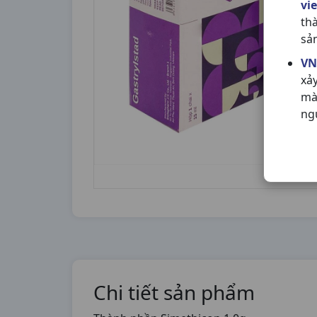
vi
th
sả
VN
xả
mà
ng
Chi tiết sản phẩm