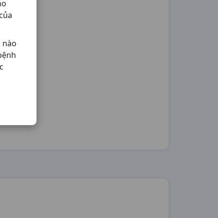
ho
 của
ả nào
 bệnh
c