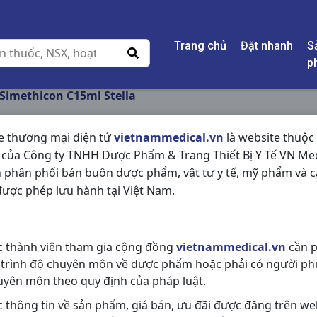
Trang chủ
Đặt nhanh
S
p
Simethicon C15ml Stella
e thương mại điện tử
vietnammedical.vn
là website thuộc
 của Công ty TNHH Dược Phẩm & Trang Thiết Bị Y Tế VN Med
SIMETHICON C15ML
 phân phối bán buôn dược phẩm, vật tư y tế, mỹ phẩm và c
ược phép lưu hành tại Việt Nam.
NSX:
Stella
Nhóm hàng:
Tiêu Hóa - Gan - Mật 
c thành viên tham gia cộng đồng
vietnammedical.vn
cần p
Chia sẻ qua mạng xã hội:
 trình độ chuyên môn về dược phẩm hoặc phải có người ph
uyên môn theo quy định của pháp luật.
c thông tin về sản phẩm, giá bán, ưu đãi được đăng trên we