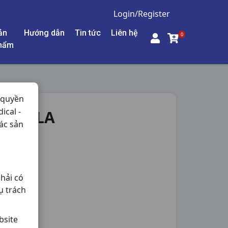
Login/Register
ản
Hướng dẫn
Tin tức
Liên hệ
0
hẩm
 quyền
ical -
 STELLA
ác sản
- Thận,
hải có
ụ trách
bsite