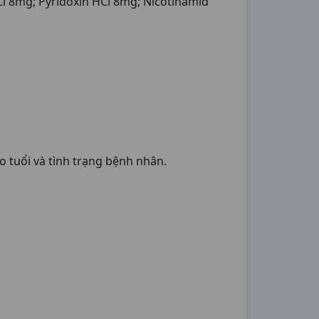
l 8mg; Pyridoxin HCl 8mg; Nicotinamid
o tuổi và tình trạng bệnh nhân.