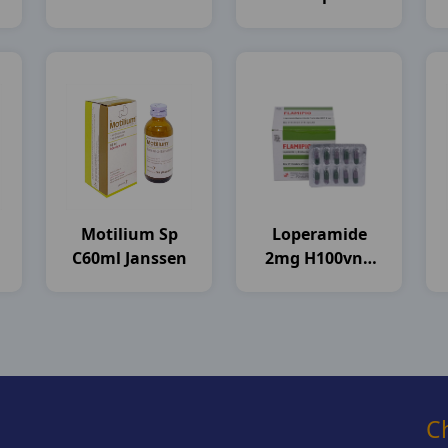
Stellapharm
Motilium Sp
Loperamide
C60ml Janssen
2mg H100vna
Flamigo
C