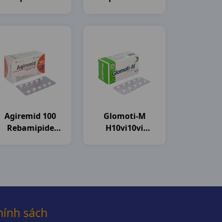
India
India
Agiremid 100
Glomoti-M
Rebamipide
H10vi10vi
H100vn
Glomed
Agimexpharm
hính sách