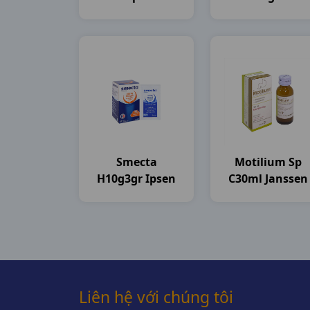
20mg H3vi10v
DHG Pharma
DHG Pharma
Smecta
Motilium Sp
H10g3gr Ipsen
C30ml Janssen
Liên hệ với chúng tôi