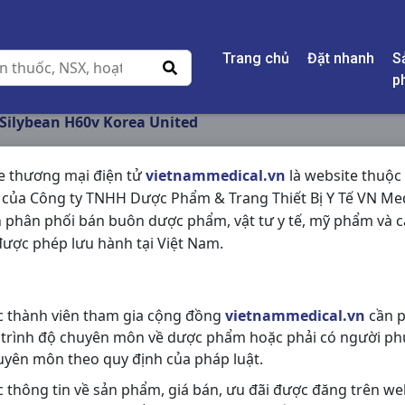
Trang chủ
Đặt nhanh
S
p
Silybean H60v Korea United
e thương mại điện tử
vietnammedical.vn
là website thuộc
 của Công ty TNHH Dược Phẩm & Trang Thiết Bị Y Tế VN Med
SILYBEAN H60V KOR
 phân phối bán buôn dược phẩm, vật tư y tế, mỹ phẩm và c
ược phép lưu hành tại Việt Nam.
NSX:
Korea United
Nhóm hàng:
Tiêu Hóa - Gan - Mật 
c thành viên tham gia cộng đồng
vietnammedical.vn
cần p
Chia sẻ qua mạng xã hội:
 trình độ chuyên môn về dược phẩm hoặc phải có người ph
uyên môn theo quy định của pháp luật.
c thông tin về sản phẩm, giá bán, ưu đãi được đăng trên we