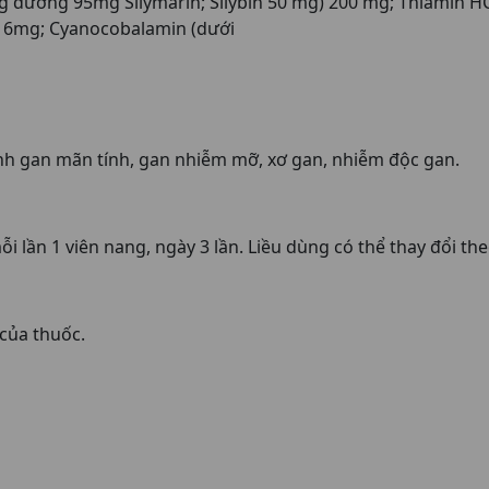
đương 95mg Silymarin; Silybin 50 mg) 200 mg; Thiamin HC
 16mg; Cyanocobalamin (dưới
ệnh gan mãn tính, gan nhiễm mỡ, xơ gan, nhiễm độc gan.
 lần 1 viên nang, ngày 3 lần. Liều dùng có thể thay đổi the
của thuốc.