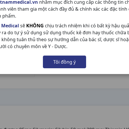
etnammedical.vn
nhằm mục đích cung cấp các thông tin c
ành viên tham gia một cách đầy đủ & chính xác các đặc tính
n phẩm.
 Medical
sẽ
KHÔNG
chịu trách nhiệm khi có bất kỳ hậu qu
y ra do tự ý sử dụng sử dụng thuốc kê đơn hay thuốc chữa
 không tuân thủ theo sự hướng dẫn của bác sĩ, dược sĩ hoặ
ười có chuyên môn về Y - Dược.
Tôi đồng ý