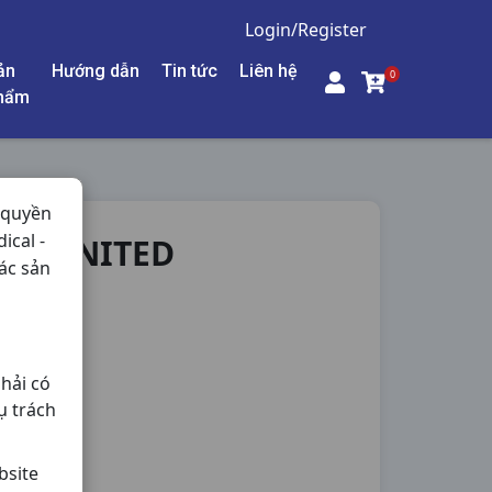
Login/Register
ản
Hướng dẫn
Tin tức
Liên hệ
0
hẩm
 quyền
ical -
EA UNITED
ác sản
- Thận,
hải có
ụ trách
bsite