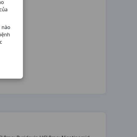
ho
 của
ả nào
 bệnh
c