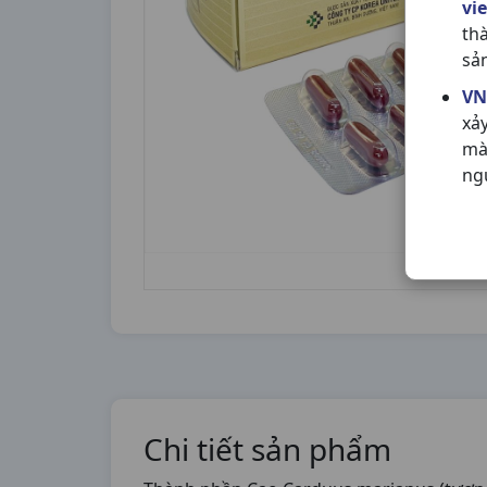
vi
th
sả
VN
xả
mà
ng
Chi tiết sản phẩm