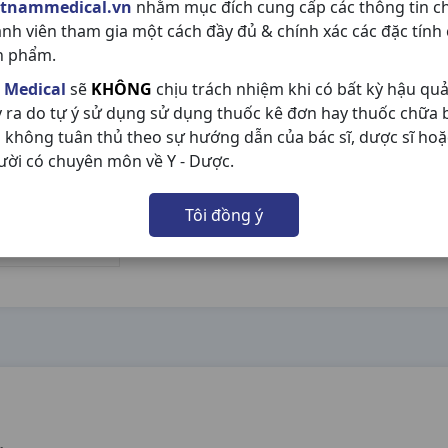
etnammedical.vn
nhằm mục đích cung cấp các thông tin c
ành viên tham gia một cách đầy đủ & chính xác các đặc tính
n phẩm.
 Medical
sẽ
KHÔNG
chịu trách nhiệm khi có bất kỳ hậu qu
y ra do tự ý sử dụng sử dụng thuốc kê đơn hay thuốc chữa
 không tuân thủ theo sự hướng dẫn của bác sĩ, dược sĩ hoặ
ười có chuyên môn về Y - Dược.
Tôi đồng ý