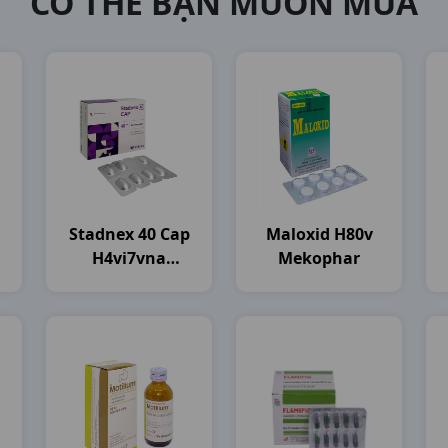
CÓ THỂ BẠN MUỐN MUA
Stadnex 40 Cap
Maloxid H80v
H4vi7vna
Mekophar
Stellapharm