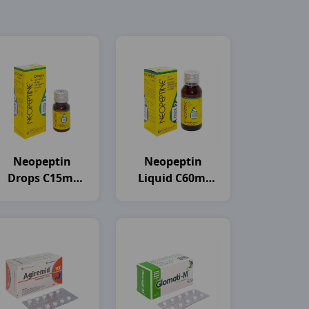
Neopeptin
Neopeptin
Drops C15ml
Liquid C60ml
India
India