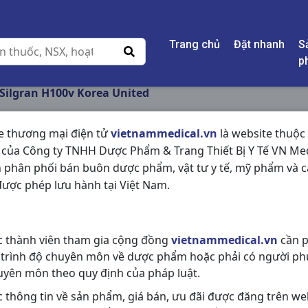
Trang chủ
Đặt nhanh
S
p
Silgran H100v Korea United
e thương mại điện tử
vietnammedical.vn
là website thuộc
 của Công ty TNHH Dược Phẩm & Trang Thiết Bị Y Tế VN Med
SILGRAN H100V KO
 phân phối bán buôn dược phẩm, vật tư y tế, mỹ phẩm và c
ược phép lưu hành tại Việt Nam.
NSX:
Korea United
Nhóm hàng:
Tiêu Hóa - Gan - Mật 
c thành viên tham gia cộng đồng
vietnammedical.vn
cần p
Chia sẻ qua mạng xã hội:
 trình độ chuyên môn về dược phẩm hoặc phải có người ph
uyên môn theo quy định của pháp luật.
c thông tin về sản phẩm, giá bán, ưu đãi được đăng trên we