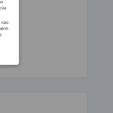
ho
 của
ả nào
 bệnh
c