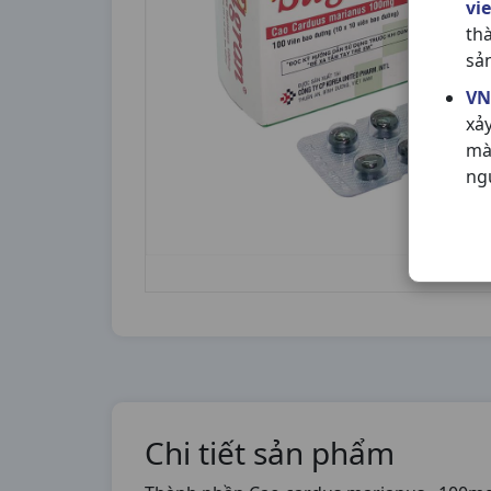
vi
th
sả
VN
xả
mà
ng
Chi tiết sản phẩm