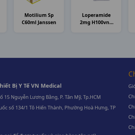
Motilium Sp
Loperamide
C60ml Janssen
2mg H100vna
Flamigo
C
iết Bị Y Tế VN Medical
Giớ
Ch
số 15 Nguyễn Lương Bằng, P. Tân Mỹ, Tp.HCM
Ch
ốc số 134/1 Tô Hiến Thành, Phường Hoà Hưng, TP
Ch
Ch