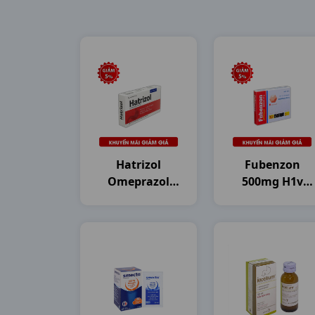
Hatrizol
Fubenzon
Omeprazol
500mg H1v
20mg H3vi10v
DHG Pharma
DHG Pharma