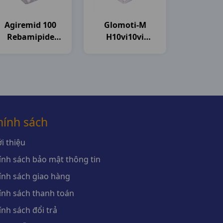
Agiremid 100
Glomoti-M
Rebamipide
H10vi10vi
H100vn
Glomed
Agimexpharm
hính sách
i thiệu
ính sách bảo mật thông tin
ính sách giao hàng
ính sách thanh toán
ính sách đổi trả