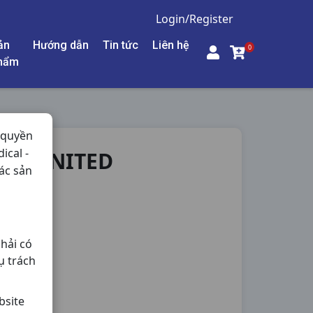
Login/Register
ản
Hướng dẫn
Tin tức
Liên hệ
0
hẩm
 quyền
ical -
REA UNITED
ác sản
- Thận,
hải có
ụ trách
bsite