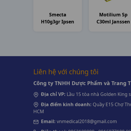
Smecta
Motilium Sp
H10g3gr Ipsen
C30ml Janssen
Liên hệ với chúng tôi
Công ty TNHH Dược Phẩm và Trang Th
Địa chỉ VP:
Lầu 15 tòa nhà Golden King 
Địa điểm kinh doanh:
Quầy E15 Chợ Thu
HCM
Email:
vnmedical2018@gmail.com