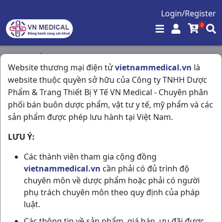
Login/Register
0
Trang chủ
/
Thần Kinh - Mạch Máu Não
/
Website thương mại điện tử
vietnammedical.vn
là
Serc 8mg H100v Abbott
website thuộc quyền sở hữu của Công ty TNHH Dược
Phẩm & Trang Thiết Bị Y Tế VN Medical - Chuyên phân
phối bán buôn dược phẩm, vật tư y tế, mỹ phẩm và các
sản phẩm được phép lưu hành tại Việt Nam.
LƯU Ý:
Các thành viên tham gia cộng đồng
vietnammedical.vn
cần phải có đủ trình độ
chuyên môn về dược phẩm hoặc phải có người
phụ trách chuyên môn theo quy định của pháp
luật.
Các thông tin về sản phẩm, giá bán, ưu đãi được