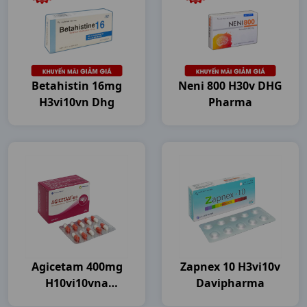
Betahistin 16mg
Neni 800 H30v DHG
H3vi10vn Dhg
Pharma
Agicetam 400mg
Zapnex 10 H3vi10v
H10vi10vna
Davipharma
Agimexpharm