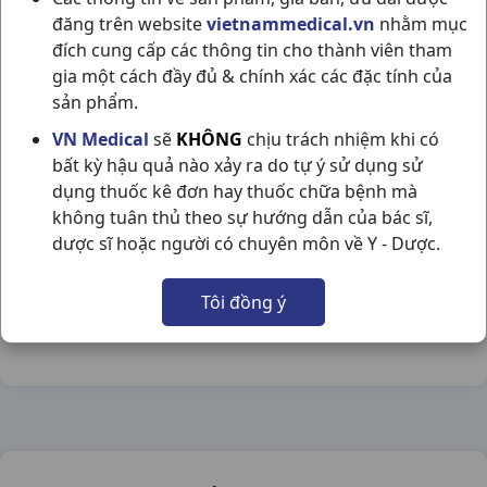
đăng trên website
vietnammedical.vn
nhằm mục
đích cung cấp các thông tin cho thành viên tham
gia một cách đầy đủ & chính xác các đặc tính của
sản phẩm.
SERC 8MG H100V ABBOTT
VN Medical
sẽ
KHÔNG
chịu trách nhiệm khi có
bất kỳ hậu quả nào xảy ra do tự ý sử dụng sử
NSX:
Abbott
dụng thuốc kê đơn hay thuốc chữa bệnh mà
không tuân thủ theo sự hướng dẫn của bác sĩ,
Nhóm hàng:
Thần Kinh - Mạch Máu Não,
dược sĩ hoặc người có chuyên môn về Y - Dược.
Chia sẻ qua mạng xã hội:
Tôi đồng ý