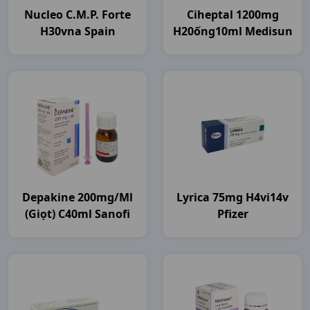
Nucleo C.m.p. Forte
Ciheptal 1200mg
H30vna Spain
H20ống10ml Medisun
Depakine 200mg/ml
Lyrica 75mg H4vi14v
(giọt) C40ml Sanofi
Pfizer