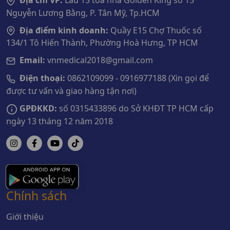
Địa chỉ VP:
Lầu 15 tòa nhà Golden King số 15
Nguyễn Lương Bằng, P. Tân Mỹ, Tp.HCM
Địa điểm kinh doanh:
Quầy E15 Chợ Thuốc số
134/1 Tô Hiến Thành, Phường Hoà Hưng, TP HCM
Email:
vnmedical2018@gmail.com
Điện thoại:
0862109099 - 0916977188 (Xin gọi để
được tư vấn và giao hàng tận nơi)
GPĐKKD:
số 0315433896 do Sở KHĐT TP HCM cấp
ngày 13 tháng 12 năm 2018
Chính sách
Giới thiệu