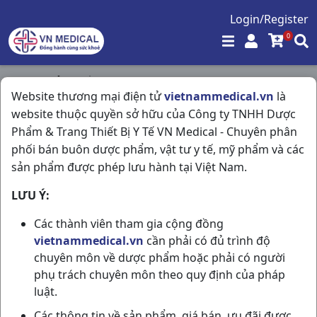
Login/Register
0
Trang chủ
/
Dầu - Cao Dán
/
Website thương mại điện tử
vietnammedical.vn
là
Salonsip Gel-patch H20m Hisamitsu
website thuộc quyền sở hữu của Công ty TNHH Dược
Phẩm & Trang Thiết Bị Y Tế VN Medical - Chuyên phân
phối bán buôn dược phẩm, vật tư y tế, mỹ phẩm và các
sản phẩm được phép lưu hành tại Việt Nam.
LƯU Ý:
Các thành viên tham gia cộng đồng
vietnammedical.vn
cần phải có đủ trình độ
chuyên môn về dược phẩm hoặc phải có người
phụ trách chuyên môn theo quy định của pháp
luật.
Các thông tin về sản phẩm, giá bán, ưu đãi được