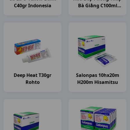
C40gr Indonesia
Bà Giằng C100ml
Bagiaco
Deep Heat T30gr
Salonpas 10hx20m
Rohto
H200m Hisamitsu