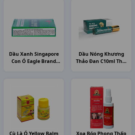
Dầu Xanh Singapore
Dầu Nóng Khương
Con Ó Eagle Brand
Thảo Đan C10ml Thái
C24ml Singapore
Minh
Cù Là Ó Yellow Balm
Xoa Bóp Phong Thấp