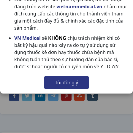
đăng trên website
vietnammedical.vn
nhằm mục
đích cung cấp các thông tin cho thành viên tham
gia một cách đầy đủ & chính xác các đặc tính của
sản phẩm.
SALONSIP GEL-PATCH H20M
VN Medical
sẽ
KHÔNG
chịu trách nhiệm khi có
bất kỳ hậu quả nào xảy ra do tự ý sử dụng sử
HISAMITSU
dụng thuốc kê đơn hay thuốc chữa bệnh mà
NSX:
Hisamitsu
không tuân thủ theo sự hướng dẫn của bác sĩ,
dược sĩ hoặc người có chuyên môn về Y - Dược.
Nhóm hàng:
Dầu - Cao Dán,
Tôi đồng ý
Chia sẻ qua mạng xã hội: