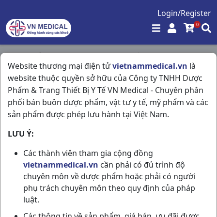
Login/Register
0
Trang chủ
/
Kháng Sinh - Kháng Nấm - Kháng Virus
/
Website thương mại điện tử
vietnammedical.vn
là
Quincef 500 H10v Mekophar
website thuộc quyền sở hữu của Công ty TNHH Dược
Phẩm & Trang Thiết Bị Y Tế VN Medical - Chuyên phân
phối bán buôn dược phẩm, vật tư y tế, mỹ phẩm và các
sản phẩm được phép lưu hành tại Việt Nam.
LƯU Ý:
Các thành viên tham gia cộng đồng
vietnammedical.vn
cần phải có đủ trình độ
chuyên môn về dược phẩm hoặc phải có người
phụ trách chuyên môn theo quy định của pháp
luật.
Các thông tin về sản phẩm, giá bán, ưu đãi được