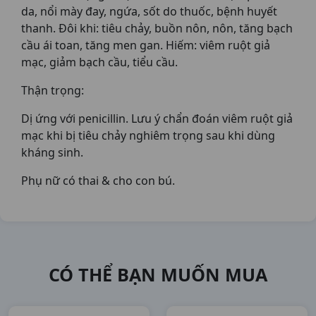
da, nổi mày đay, ngứa, sốt do thuốc, bệnh huyết
thanh. Ðôi khi: tiêu chảy, buồn nôn, nôn, tăng bạch
cầu ái toan, tăng men gan. Hiếm: viêm ruột giả
mạc, giảm bạch cầu, tiểu cầu.
Thận trọng:
Dị ứng với penicillin. Lưu ý chẩn đoán viêm ruột giả
mạc khi bị tiêu chảy nghiêm trọng sau khi dùng
kháng sinh.
Phụ nữ có thai & cho con bú.
CÓ THỂ BẠN MUỐN MUA