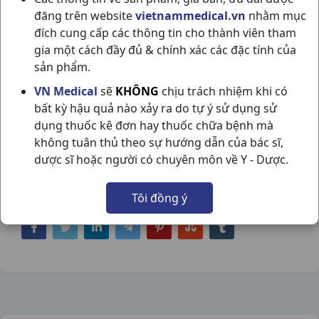
đăng trên website
vietnammedical.vn
nhằm mục
đích cung cấp các thông tin cho thành viên tham
gia một cách đầy đủ & chính xác các đặc tính của
sản phẩm.
QUINCEF 500 H10V MEKOPHAR
VN Medical
sẽ
KHÔNG
chịu trách nhiệm khi có
bất kỳ hậu quả nào xảy ra do tự ý sử dụng sử
NSX:
Mekophar
dụng thuốc kê đơn hay thuốc chữa bệnh mà
không tuân thủ theo sự hướng dẫn của bác sĩ,
Nhóm hàng:
Kháng Sinh - Kháng Nấm -
dược sĩ hoặc người có chuyên môn về Y - Dược.
Kháng Virus,
Tôi đồng ý
Chia sẻ qua mạng xã hội: