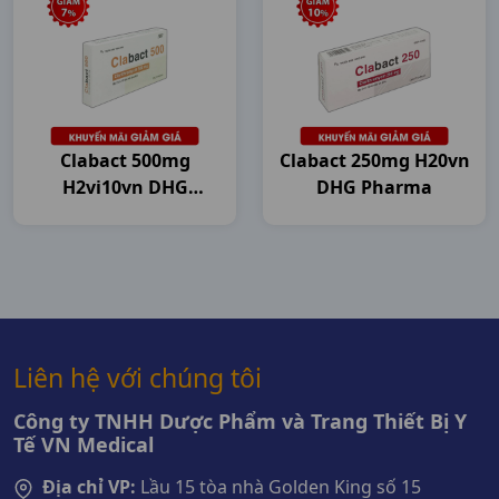
Clabact 500mg
Clabact 250mg H20vn
H2vi10vn DHG
DHG Pharma
Pharma
Liên hệ với chúng tôi
Công ty TNHH Dược Phẩm và Trang Thiết Bị Y
Tế VN Medical
Địa chỉ VP:
Lầu 15 tòa nhà Golden King số 15