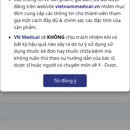
đăng trên website
vietnammedical.vn
nhằm mục
đích cung cấp các thông tin cho thành viên tham
gia một cách đầy đủ & chính xác các đặc tính của
sản phẩm.
PRACETAM 800 H90VBF STELLAPHARM
VN Medical
sẽ
KHÔNG
chịu trách nhiệm khi có
bất kỳ hậu quả nào xảy ra do tự ý sử dụng sử
NSX:
Stellapharm
dụng thuốc kê đơn hay thuốc chữa bệnh mà
không tuân thủ theo sự hướng dẫn của bác sĩ,
Nhóm hàng:
Thần Kinh - Mạch Máu Não,
dược sĩ hoặc người có chuyên môn về Y - Dược.
Chia sẻ qua mạng xã hội:
Tôi đồng ý