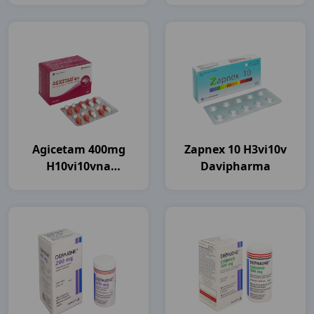
Agicetam 400mg
Zapnex 10 H3vi10v
H10vi10vna
Davipharma
Agimexpharm