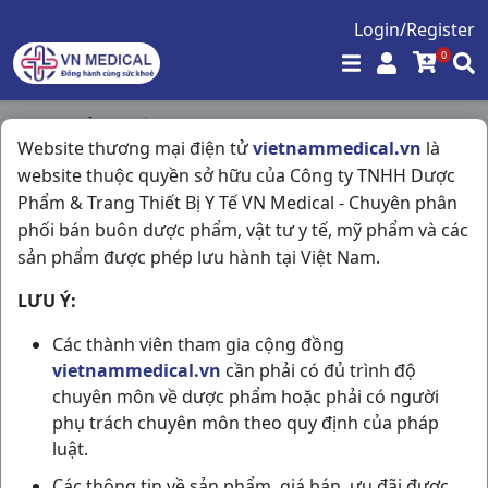
Login/Register
0
Trang chủ
/
Thần Kinh - Mạch Máu Não
/
Website thương mại điện tử
vietnammedical.vn
là
Pracetam 800 H90vbf Stellapharm
website thuộc quyền sở hữu của Công ty TNHH Dược
Phẩm & Trang Thiết Bị Y Tế VN Medical - Chuyên phân
phối bán buôn dược phẩm, vật tư y tế, mỹ phẩm và các
sản phẩm được phép lưu hành tại Việt Nam.
LƯU Ý:
Các thành viên tham gia cộng đồng
vietnammedical.vn
cần phải có đủ trình độ
chuyên môn về dược phẩm hoặc phải có người
phụ trách chuyên môn theo quy định của pháp
luật.
Các thông tin về sản phẩm, giá bán, ưu đãi được