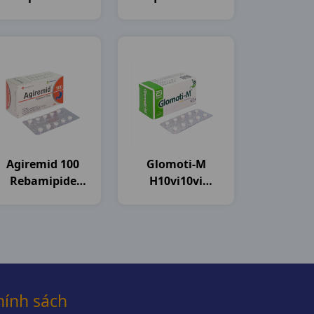
India
India
Agiremid 100
Glomoti-M
Rebamipide
H10vi10vi
H100vn
Glomed
Agimexpharm
hính sách