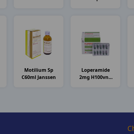
Stellapharm
Motilium Sp
Loperamide
C60ml Janssen
2mg H100vna
Flamigo
C