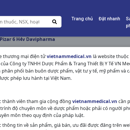
Trang chủ
Đặt nhanh
S
p
Pizar 6 H4v Davipharma
e thương mại điện tử
vietnammedical.vn
là website thuộc
 của Công ty TNHH Dược Phẩm & Trang Thiết Bị Y Tế VN Med
PIZAR 6 H4V DAVI
 phân phối bán buôn dược phẩm, vật tư y tế, mỹ phẩm và c
ược phép lưu hành tại Việt Nam.
NSX:
Davipharma
Nhóm hàng:
Tiêu Hóa - Gan - Mật 
c thành viên tham gia cộng đồng
vietnammedical.vn
cần p
Chia sẻ qua mạng xã hội:
 trình độ chuyên môn về dược phẩm hoặc phải có người ph
uyên môn theo quy định của pháp luật.
c thông tin về sản phẩm, giá bán, ưu đãi được đăng trên we