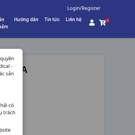
Login/Register
ản
Hướng dẫn
Tin tức
Liên hệ
0
hẩm
 quyền
ical -
PHARMA
ác sản
- Thận,
hải có
ụ trách
bsite