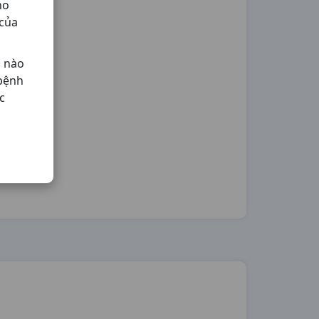
ho
 của
ả nào
 bệnh
c