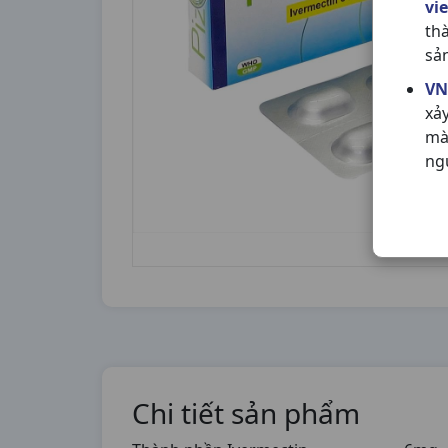
vi
th
sả
VN
xả
mà
ng
Chi tiết sản phẩm