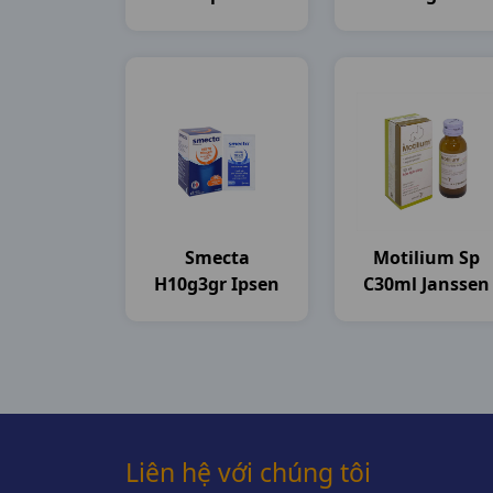
20mg H3vi10v
DHG Pharma
DHG Pharma
Smecta
Motilium Sp
H10g3gr Ipsen
C30ml Janssen
Liên hệ với chúng tôi