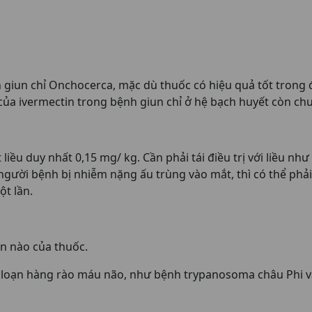
 giun chỉ Onchocerca, mặc dù thuốc có hiệu quả tốt trong đ
ò của ivermectin trong bệnh giun chỉ ở hệ bạch huyết còn c
 liều duy nhất 0,15 mg/ kg. Cần phải tái điều trị với liều 
gười bệnh bị nhiễm nặng ấu trùng vào mắt, thì có thể phải
ột lần.
n nào của thuốc.
 loạn hàng rào máu não, như bệnh trypanosoma châu Phi 