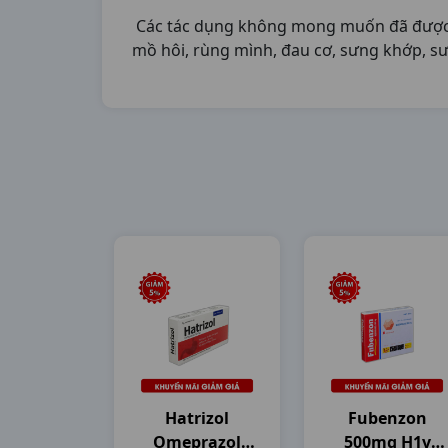
Các tác dụng không mong muốn đã được t
mồ hôi, rùng mình, đau cơ, sưng khớp, s
Hatrizol
Fubenzon
Omeprazol
500mg H1v