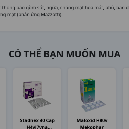
hông báo gồm sốt, ngứa, chóng mặt hoa mắt, phù, ban da
ưng mặt (phản ứng Mazzotti).
CÓ THỂ BẠN MUỐN MUA
Stadnex 40 Cap
Maloxid H80v
H4vi7vna
Mekophar