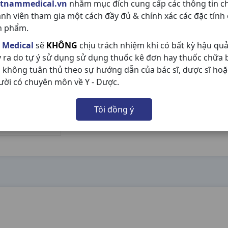
etnammedical.vn
nhằm mục đích cung cấp các thông tin c
ành viên tham gia một cách đầy đủ & chính xác các đặc tính
n phẩm.
 Medical
sẽ
KHÔNG
chịu trách nhiệm khi có bất kỳ hậu qu
y ra do tự ý sử dụng sử dụng thuốc kê đơn hay thuốc chữa
 không tuân thủ theo sự hướng dẫn của bác sĩ, dược sĩ hoặ
ười có chuyên môn về Y - Dược.
Tôi đồng ý