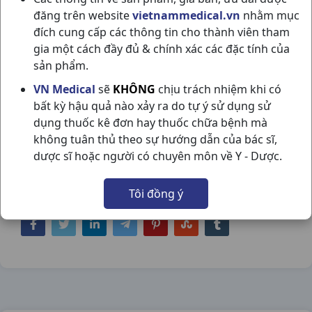
đăng trên website
vietnammedical.vn
nhằm mục
đích cung cấp các thông tin cho thành viên tham
gia một cách đầy đủ & chính xác các đặc tính của
sản phẩm.
PARTAMOL EXTRA H10VI4VBF
VN Medical
sẽ
KHÔNG
chịu trách nhiệm khi có
bất kỳ hậu quả nào xảy ra do tự ý sử dụng sử
STELLAPHARM
dụng thuốc kê đơn hay thuốc chữa bệnh mà
NSX:
Stellapharm
không tuân thủ theo sự hướng dẫn của bác sĩ,
dược sĩ hoặc người có chuyên môn về Y - Dược.
Nhóm hàng:
Giảm Đau - Hạ Sốt,
Tôi đồng ý
Chia sẻ qua mạng xã hội: