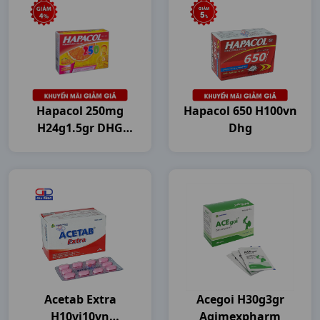
Hapacol 250mg
Hapacol 650 H100vn
H24g1.5gr DHG
Dhg
Pharma
Acetab Extra
Acegoi H30g3gr
H10vi10vn
Agimexpharm