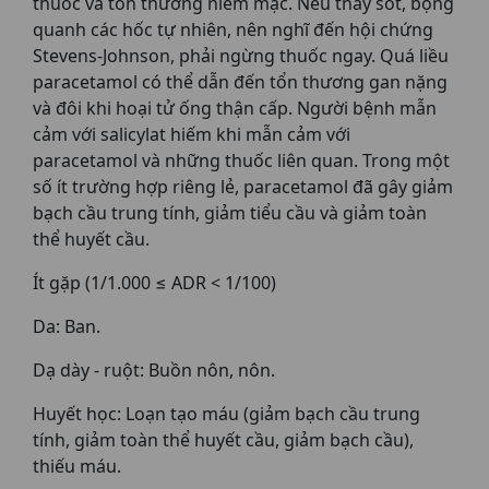
thuốc và tổn thương niêm mạc. Nếu thấy sốt, bọng
quanh các hốc tự nhiên, nên nghĩ đến hội chứng
Stevens-Johnson, phải ngừng thuốc ngay. Quá liều
paracetamol có thể dẫn đến tổn thương gan nặng
và đôi khi hoại tử ống thận cấp. Người bệnh mẫn
cảm với salicylat hiếm khi mẫn cảm với
paracetamol và những thuốc liên quan. Trong một
số ít trường hợp riêng lẻ, paracetamol đã gây giảm
bạch cầu trung tính, giảm tiểu cầu và giảm toàn
thể huyết cầu.
Ít gặp (1/1.000 ≤ ADR < 1/100)
Da: Ban.
Dạ dày - ruột: Buồn nôn, nôn.
Huyết học: Loạn tạo máu (giảm bạch cầu trung
tính, giảm toàn thể huyết cầu, giảm bạch cầu),
thiếu máu.