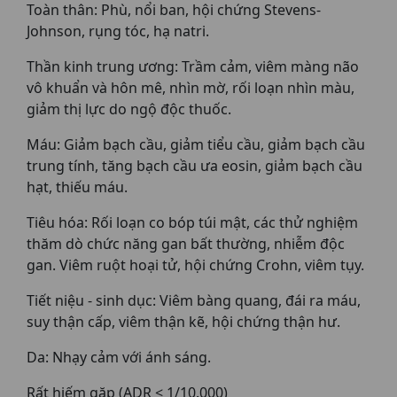
Toàn thân: Phù, nổi ban, hội chứng Stevens-
Johnson, rụng tóc, hạ natri.
Thần kinh trung ương: Trầm cảm, viêm màng não
vô khuẩn và hôn mê, nhìn mờ, rối loạn nhìn màu,
giảm thị lực do ngộ độc thuốc.
Máu: Giảm bạch cầu, giảm tiểu cầu, giảm bạch cầu
trung tính, tăng bạch cầu ưa eosin, giảm bạch cầu
hạt, thiếu máu.
Tiêu hóa: Rối loạn co bóp túi mật, các thử nghiệm
thăm dò chức năng gan bất thường, nhiễm độc
gan. Viêm ruột hoại tử, hội chứng Crohn, viêm tụy.
Tiết niệu - sinh dục: Viêm bàng quang, đái ra máu,
suy thận cấp, viêm thận kẽ, hội chứng thận hư.
Da: Nhạy cảm với ánh sáng.
Rất hiếm gặp (ADR < 1/10.000)