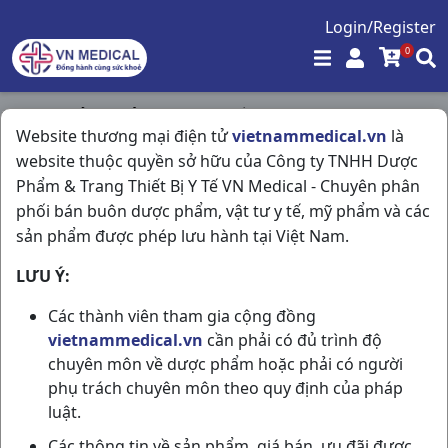
Login/Register
0
Trang chủ
/
Giảm Đau - Hạ Sốt
/
Website thương mại điện tử
vietnammedical.vn
là
Partamol Extra H10vi4vbf Stellapharm
website thuộc quyền sở hữu của Công ty TNHH Dược
Phẩm & Trang Thiết Bị Y Tế VN Medical - Chuyên phân
phối bán buôn dược phẩm, vật tư y tế, mỹ phẩm và các
sản phẩm được phép lưu hành tại Việt Nam.
LƯU Ý:
Các thành viên tham gia cộng đồng
vietnammedical.vn
cần phải có đủ trình độ
chuyên môn về dược phẩm hoặc phải có người
phụ trách chuyên môn theo quy định của pháp
luật.
Các thông tin về sản phẩm, giá bán, ưu đãi được