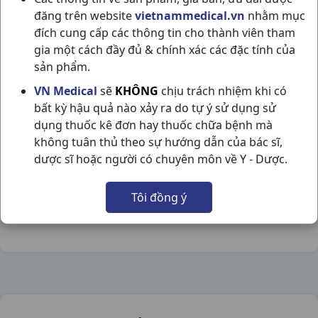
đăng trên website
vietnammedical.vn
nhằm mục
đích cung cấp các thông tin cho thành viên tham
gia một cách đầy đủ & chính xác các đặc tính của
sản phẩm.
OVALAX H10V TRAPHACO
VN Medical
sẽ
KHÔNG
chịu trách nhiệm khi có
bất kỳ hậu quả nào xảy ra do tự ý sử dụng sử
NSX:
Traphaco
dụng thuốc kê đơn hay thuốc chữa bệnh mà
không tuân thủ theo sự hướng dẫn của bác sĩ,
Nhóm hàng:
Tiêu Hóa - Gan - Mật - Thận,
dược sĩ hoặc người có chuyên môn về Y - Dược.
Chia sẻ qua mạng xã hội:
Tôi đồng ý