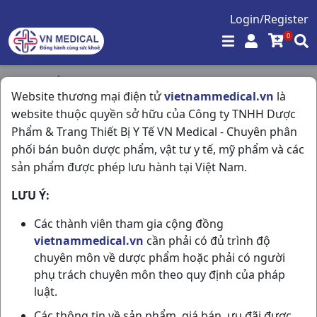
Login/Register
0
Trang chủ
/
Tiêu Hóa - Gan - Mật - Thận
/
Website thương mại điện tử
vietnammedical.vn
là
Ovalax H10v Traphaco
website thuộc quyền sở hữu của Công ty TNHH Dược
Phẩm & Trang Thiết Bị Y Tế VN Medical - Chuyên phân
phối bán buôn dược phẩm, vật tư y tế, mỹ phẩm và các
sản phẩm được phép lưu hành tại Việt Nam.
LƯU Ý:
Các thành viên tham gia cộng đồng
vietnammedical.vn
cần phải có đủ trình độ
chuyên môn về dược phẩm hoặc phải có người
phụ trách chuyên môn theo quy định của pháp
luật.
Các thông tin về sản phẩm, giá bán, ưu đãi được