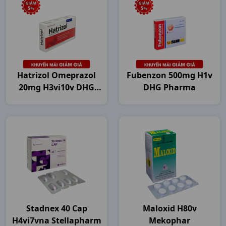
Hatrizol Omeprazol
Fubenzon 500mg H1v
20mg H3vi10v DHG
DHG Pharma
Pharma
Stadnex 40 Cap
Maloxid H80v
H4vi7vna Stellapharm
Mekophar