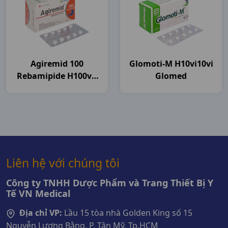
Agiremid 100
Glomoti-M H10vi10vi
Rebamipide H100vn
Glomed
Agimexpharm
Liên hệ với chúng tôi
Công ty TNHH Dược Phẩm và Trang Thiết Bị Y
Tế VN Medical
Địa chỉ VP:
Lầu 15 tòa nhà Golden King số 15
Nguyễn Lương Bằng, P. Tân Mỹ, Tp.HCM