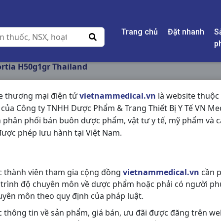
Trang chủ
Đặt nhanh
S
p
rtia H50g1gr Thailand
e thương mại điện tử
vietnammedical.vn
là website thuộc
 của Công ty TNHH Dược Phẩm & Trang Thiết Bị Y Tế VN Med
ORACORTIA H50G1G
 phân phối bán buôn dược phẩm, vật tư y tế, mỹ phẩm và c
ược phép lưu hành tại Việt Nam.
NSX:
Thailand
Nhóm hàng:
Mắt - Tai - Mũi - Họn
c thành viên tham gia cộng đồng
vietnammedical.vn
cần p
Chia sẻ qua mạng xã hội:
 trình độ chuyên môn về dược phẩm hoặc phải có người ph
uyên môn theo quy định của pháp luật.
c thông tin về sản phẩm, giá bán, ưu đãi được đăng trên we