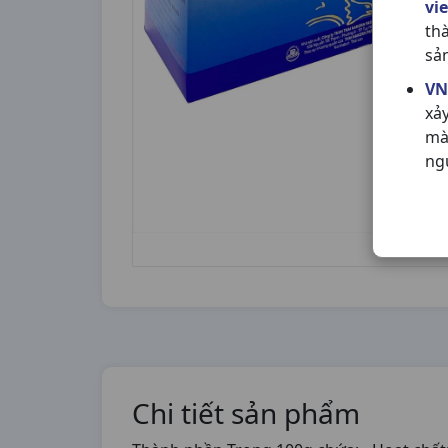
vi
th
sả
VN
xả
mà
ng
Chi tiết sản phẩm