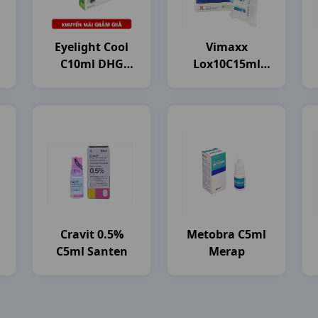
Eyelight Cool
Vimaxx
C10ml DHG
Lox10C15ml
Pharma
Nam Hà
Cravit 0.5%
Metobra C5ml
C5ml Santen
Merap