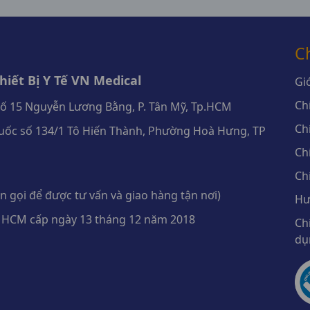
C
iết Bị Y Tế VN Medical
Giớ
Ch
số 15 Nguyễn Lương Bằng, P. Tân Mỹ, Tp.HCM
Ch
ốc số 134/1 Tô Hiến Thành, Phường Hoà Hưng, TP
Ch
Ch
 gọi để được tư vấn và giao hàng tận nơi)
Hư
 HCM cấp ngày 13 tháng 12 năm 2018
Ch
dụ