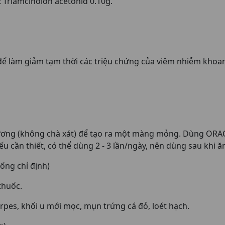
 Triamcinolon acetonid 0.10g.
 để làm giảm tạm thời các triệu chứng của viêm nhiễm kho
ương (không chà xát) để tạo ra một màng mỏng. Dùng ORAC
u cần thiết, có thể dùng 2 - 3 lần/ngày, nên dùng sau khi ă
ống chỉ định)
thuốc.
pes, khối u mới mọc, mụn trứng cá đỏ, loét hạch.