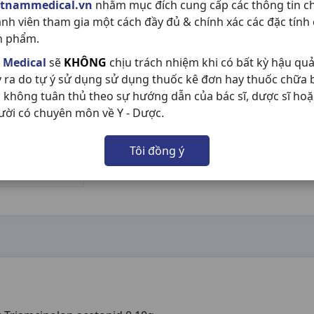
etnammedical.vn
nhằm mục đích cung cấp các thông tin c
ành viên tham gia một cách đầy đủ & chính xác các đặc tính
n phẩm.
 Medical
sẽ
KHÔNG
chịu trách nhiệm khi có bất kỳ hậu qu
y ra do tự ý sử dụng sử dụng thuốc kê đơn hay thuốc chữa
 không tuân thủ theo sự hướng dẫn của bác sĩ, dược sĩ hoặ
ười có chuyên môn về Y - Dược.
Tôi đồng ý