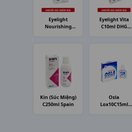
Eyelight
Eyelight Vita
Nourishing
C10ml DHG
C10ml DHG
Pharma
Pharma
Kin (súc Miệng)
Osla
C250ml Spain
Lox10C15ml
Merap