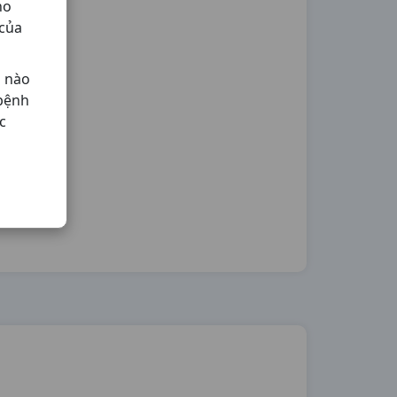
ho
 của
ả nào
 bệnh
c