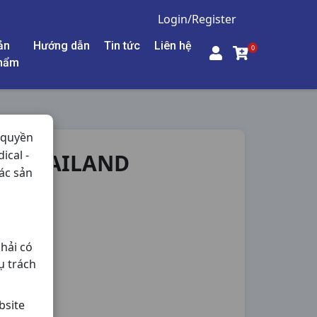
Login/Register
ản
Hướng dẫn
Tin tức
Liên hệ
0
hẩm
 quyền
ical -
R THAILAND
ác sản
g,
hải có
ụ trách
bsite