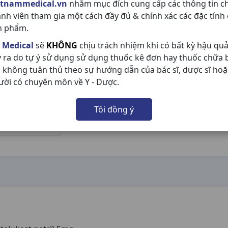
etnammedical.vn
nhằm mục đích cung cấp các thông tin c
ành viên tham gia một cách đầy đủ & chính xác các đặc tính
n phẩm.
 Medical
sẽ
KHÔNG
chịu trách nhiệm khi có bất kỳ hậu qu
y ra do tự ý sử dụng sử dụng thuốc kê đơn hay thuốc chữa
 không tuân thủ theo sự hướng dẫn của bác sĩ, dược sĩ hoặ
ười có chuyên môn về Y - Dược.
Tôi đồng ý