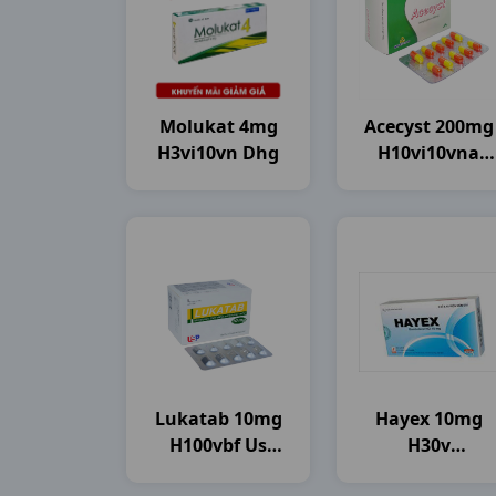
Molukat 4mg
Acecyst 200mg
H3vi10vn Dhg
H10vi10vna
Agimexpharm
Lukatab 10mg
Hayex 10mg
H100vbf Us
H30v
Pharma
Davipharma