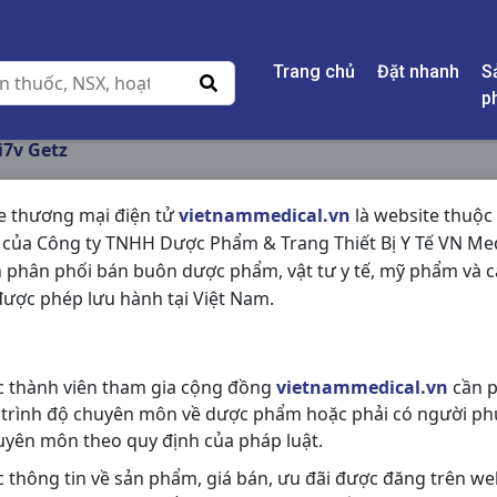
Trang chủ
Đặt nhanh
S
p
7v Getz
e thương mại điện tử
vietnammedical.vn
là website thuộc
 của Công ty TNHH Dược Phẩm & Trang Thiết Bị Y Tế VN Med
MONTIGET 5MG H2V
 phân phối bán buôn dược phẩm, vật tư y tế, mỹ phẩm và c
ược phép lưu hành tại Việt Nam.
NSX:
Getz
Nhóm hàng:
Hô Hấp,
c thành viên tham gia cộng đồng
vietnammedical.vn
cần p
Chia sẻ qua mạng xã hội:
 trình độ chuyên môn về dược phẩm hoặc phải có người ph
uyên môn theo quy định của pháp luật.
c thông tin về sản phẩm, giá bán, ưu đãi được đăng trên we