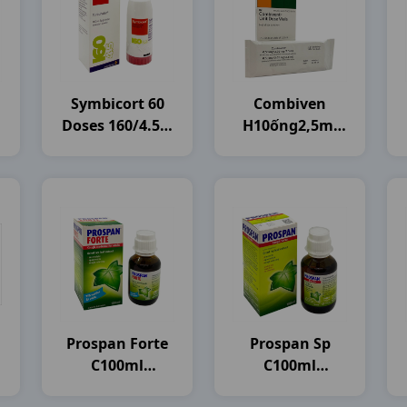
Symbicort 60
Combiven
Doses 160/4.5 C
H10ống2,5ml
Astrazeneca
Boehringer
Prospan Forte
Prospan Sp
C100ml
C100ml
Germany
Germany