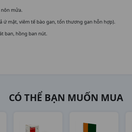
n, nôn mửa.
cả ứ mật, viêm tế bào gan, tổn thương gan hỗn hợp).
át ban, hồng ban nút.
CÓ THỂ BẠN MUỐN MUA