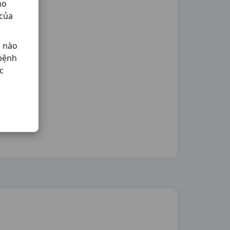
ho
 của
ả nào
 bệnh
c