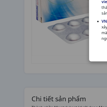
vi
th
sả
VN
xả
mà
ng
Chi tiết sản phẩm