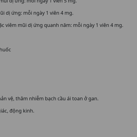
mũi dị ứng: mỗi ngày 1 viên 5 mg.
ũi dị ứng: mỗi ngày 1 viên 4 mg.
oặc viêm mũi dị ứng quanh năm: mỗi ngày 1 viên 4 mg.
thuốc
n vệ, thâm nhiễm bạch cầu ái toan ở gan.
iác, động kinh.