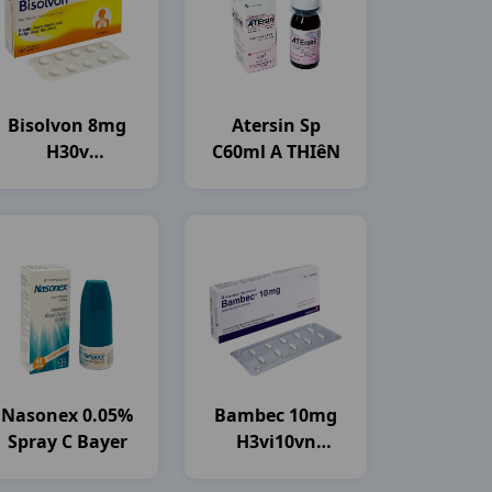
Bisolvon 8mg
Atersin Sp
H30v
C60ml A THIêN
Boehringer
Nasonex 0.05%
Bambec 10mg
Spray C Bayer
H3vi10vn
Astrazeneca