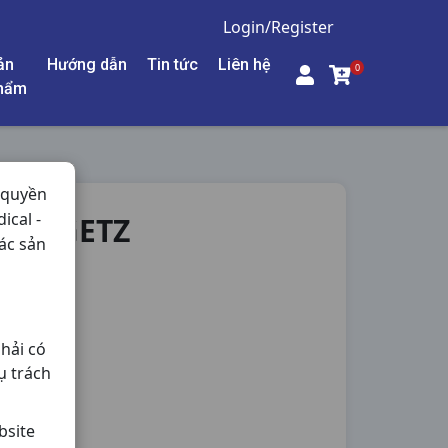
Login/Register
ản
Hướng dẫn
Tin tức
Liên hệ
0
hẩm
 quyền
ical -
I7V GETZ
ác sản
hải có
ụ trách
bsite