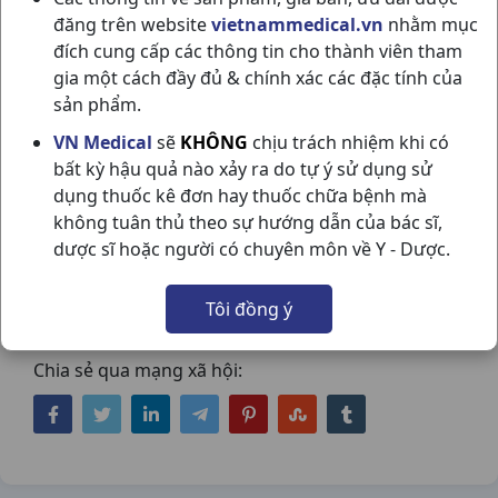
đăng trên website
vietnammedical.vn
nhằm mục
đích cung cấp các thông tin cho thành viên tham
gia một cách đầy đủ & chính xác các đặc tính của
sản phẩm.
VN Medical
sẽ
KHÔNG
chịu trách nhiệm khi có
MIBERIC 300 ALLOPURINOL H100VN
bất kỳ hậu quả nào xảy ra do tự ý sử dụng sử
dụng thuốc kê đơn hay thuốc chữa bệnh mà
HASAN
không tuân thủ theo sự hướng dẫn của bác sĩ,
NSX:
Hasan
dược sĩ hoặc người có chuyên môn về Y - Dược.
Nhóm hàng:
Giảm Đau - Kháng Viêm - Giãn
Tôi đồng ý
Cơ - Xương Khớp - Gout,
Chia sẻ qua mạng xã hội: