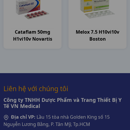
Cataflam 50mg
Melox 7.5 H10vi10v
H1vi10v Novartis
Boston
Liên hệ với chúng tôi
Công ty TNHH Dược Phẩm và Trang Thiết Bị Y
Tế VN Medical
Địa chỉ VP:
Lầu 15 tòa nhà Golden King số 15
Nguyễn Lương Bằng, P. Tân Mỹ, Tp.HCM