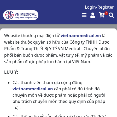
Login/Register
0
Trang chủ
/
Website thương mại điện tử
vietnammedical.vn
là
Giảm Đau - Kháng Viêm - Giãn Cơ - Xương Khớp - Gout
website thuộc quyền sở hữu của Công ty TNHH Dược
/
Miberic 300 Allopurinol H100vn Hasan
Phẩm & Trang Thiết Bị Y Tế VN Medical - Chuyên phân
phối bán buôn dược phẩm, vật tư y tế, mỹ phẩm và các
sản phẩm được phép lưu hành tại Việt Nam.
LƯU Ý:
Các thành viên tham gia cộng đồng
vietnammedical.vn
cần phải có đủ trình độ
chuyên môn về dược phẩm hoặc phải có người
phụ trách chuyên môn theo quy định của pháp
luật.
Các thông tin về sản phẩm, giá bán, ưu đãi được